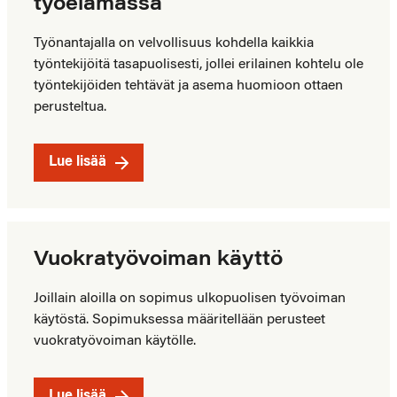
työelämässä
Työnantajalla on velvollisuus kohdella kaikkia
työntekijöitä tasapuolisesti, jollei erilainen kohtelu ole
työntekijöiden tehtävät ja asema huomioon ottaen
perusteltua.
Lue lisää
Vuokratyövoiman käyttö
Joillain aloilla on sopimus ulkopuolisen työvoiman
käytöstä. Sopimuksessa määritellään perusteet
vuokratyövoiman käytölle.
Lue lisää