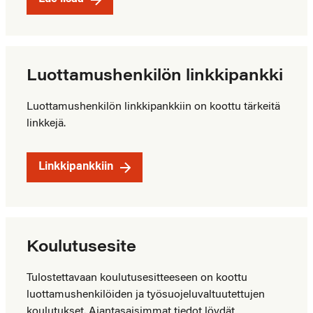
Luottamushenkilön linkkipankki
Luottamushenkilön linkkipankkiin on koottu tärkeitä
linkkejä.
Linkkipankkiin
Koulutusesite
Tulostettavaan koulutusesitteeseen on koottu
luottamushenkilöiden ja työsuojeluvaltuutettujen
koulutukset. Ajantasaisimmat tiedot löydät