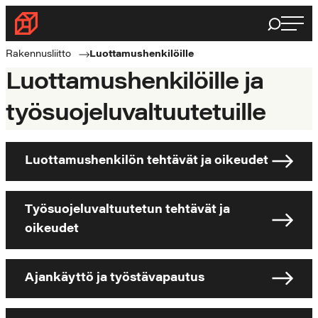
Siirry
Haku
Rakennusliitto
suoraan
Rakennusalan
sisältöön
Rakennusliitto
Luottamushenkilöille
ammattilaisten
Luottamushenkilöille ja
puolella
työsuojeluvaltuutetuille
Luottamushenkilön tehtävät ja oikeudet
Työsuojeluvaltuutetun tehtävät ja
oikeudet
Ajankäyttö ja työstävapautus