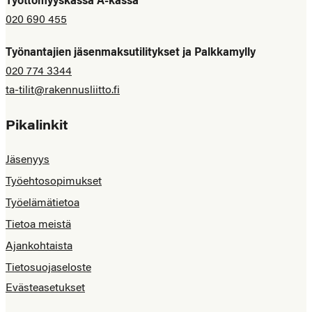
Työttömyyskassa A-kassa
020 690 455
Työnantajien jäsenmaksutilitykset ja Palkkamylly
020 774 3344
ta-tilit@rakennusliitto.fi
Pikalinkit
Jäsenyys
Työehtosopimukset
Työelämätietoa
Tietoa meistä
Ajankohtaista
Tietosuojaseloste
Evästeasetukset