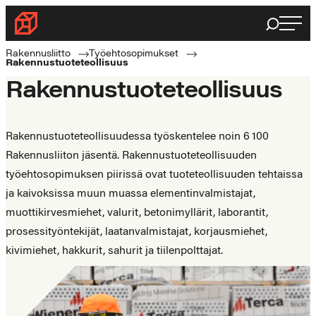
Siirry
Haku
Rakennusliitto
suoraan
Rakennusalan
sisältöön
Rakennusliitto
Työehtosopimukset
Rakennustuoteteollisuus
ammattilaisten
Rakennustuoteteollisuus
puolella
Rakennustuoteteollisuudessa työskentelee noin 6 100
Rakennusliiton jäsentä. Rakennustuoteteollisuuden
työehtosopimuksen piirissä ovat tuoteteollisuuden tehtaissa
ja kaivoksissa muun muassa elementinvalmistajat,
muottikirvesmiehet, valurit, betonimyllärit, laborantit,
prosessityöntekijät, laatanvalmistajat, korjausmiehet,
kivimiehet, hakkurit, sahurit ja tiilenpolttajat.