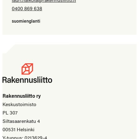
lauri.haikola@​rakennusliitto.fi
0400 869 638
suomi
englanti
Rakennusliitto ry
Keskustoimisto
PL 307
Siltasaarenkatu 4
00531 Helsinki
Y-tunnus: 0213629-4