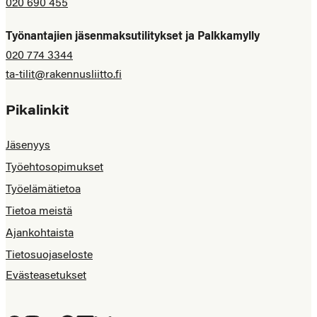
020 690 455
Työnantajien jäsenmaksutilitykset ja Palkkamylly
020 774 3344
ta-tilit@rakennusliitto.fi
Pikalinkit
Jäsenyys
Työehtosopimukset
Työelämätietoa
Tietoa meistä
Ajankohtaista
Tietosuojaseloste
Evästeasetukset