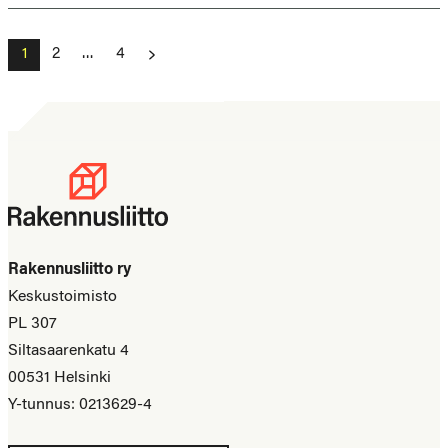
Artikkelien
1
2
…
4
sivutus
Rakennusliitto ry
Keskustoimisto
PL 307
Siltasaarenkatu 4
00531 Helsinki
Y-tunnus: 0213629-4