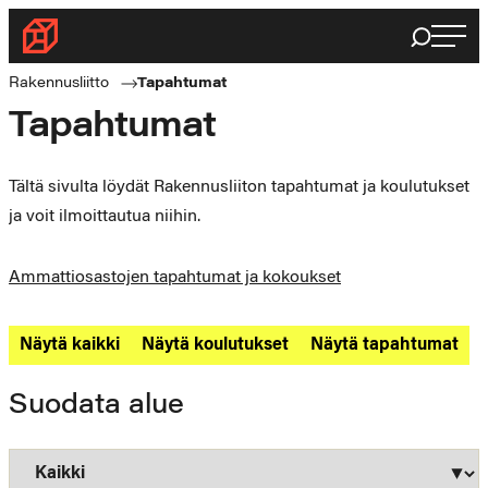
Siirry
Haku
Rakennusliitto
suoraan
Rakennusalan
sisältöön
Rakennusliitto
Tapahtumat
ammattilaisten
Tapahtumat
puolella
Tältä sivulta löydät Rakennusliiton tapahtumat ja koulutukset
ja voit ilmoittautua niihin.
Ammattiosastojen tapahtumat ja kokoukset
Näytä kaikki
Näytä koulutukset
Näytä tapahtumat
Suodata alue