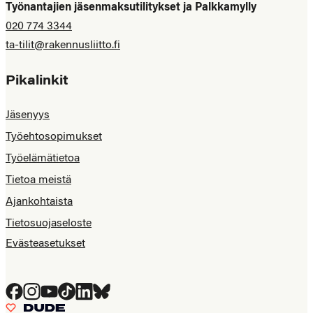
Työnantajien jäsenmaksutilitykset ja Palkkamylly
020 774 3344
ta-tilit@rakennusliitto.fi
Pikalinkit
Jäsenyys
Työehtosopimukset
Työelämätietoa
Tietoa meistä
Ajankohtaista
Tietosuojaseloste
Evästeasetukset
Facebook
Instagram
YouTube
Tiktok
LinkedIn
Bluesky