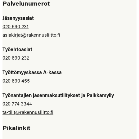
Palvelunumerot
Jäsenyysasiat
020 690 231
asiakirjat@rakennusliitto.fi
Työehtoasiat
020 690 232
Työttömyyskassa A-kassa
020 690 455
Työnantajien jäsenmaksutilitykset ja Palkkamylly
020 774 3344
ta-tilit@rakennusliitto.fi
Pikalinkit