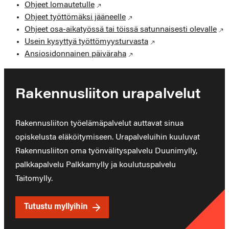
Ohjeet lomautetulle
Ohjeet työttömäksi jääneelle
Ohjeet osa-aikatyössä tai töissä satunnaisesti olevalle
Usein kysyttyä työttömyysturvasta
Ansiosidonnainen päiväraha
Rakennusliiton urapalvelut
Rakennusliiton työelämäpalvelut auttavat sinua
opiskelusta eläköitymiseen. Urapalveluihin kuuluvat
Rakennusliiton oma työnvälityspalvelu Duunimylly,
palkkapalvelu Palkkamylly ja koulutuspalvelu
Taitomylly.
Tutustu myllyihin