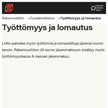
Siirry
Haku
Rakennusliitto
suoraan
Rakennusalan
sisältöön
Rakennusliitto
Työelämätietoa
Työttömyys ja lomautus
ammattilaisten
Työttömyys ja lomautus
puolella
Liitto palvelee myös työttömiä ja lomautettuja jäseniä monin
tavoin. Rakennusliiton 25 euron jäsenmaksuun sisältyy myös
työttömyyskassa A-kassan jäsenmaksu.