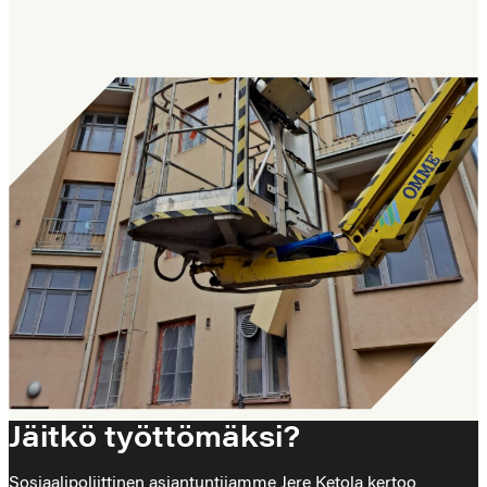
Jäitkö työttömäksi?
Sosiaalipoliittinen asiantuntijamme
Jere Ketola kertoo