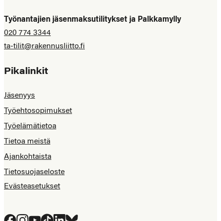
Työnantajien jäsenmaksutilitykset ja Palkkamylly
020 774 3344
ta-tilit@rakennusliitto.fi
Pikalinkit
Jäsenyys
Työehtosopimukset
Työelämätietoa
Tietoa meistä
Ajankohtaista
Tietosuojaseloste
Evästeasetukset
Facebook
Instagram
YouTube
Tiktok
LinkedIn
Bluesky