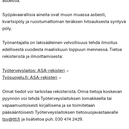
asbestia.
Syöpävaarallisia aineita ovat muun muassa asbesti,
kvartsipöly ja ruostumattoman teräksen hitsauksesta syntyvä
pöly.
Työnantajalla on lakisääteinen velvollisuus tehdä ilmoitus
edellisestä vuodesta maaliskuun loppuun mennessä. Tietoa
rekisteristä ja ilmoittamisesta:
Työterveyslaitos: ASA-rekisteri
Työsuojelu.fi: ASA-rekisteri
Omat tiedot voi tarkistaa rekisteristä. Omia tietoja koskevan
pyynnön voi tehdä Työterveyslaitoksen lomakkeella tai
vapaamuotoisesti kirjallisena ja se toimitetaan
pääsääntöisesti Työterveyslaitoksen tietosuojavastaavalle
tsv@ttl.fi
ja lisätietoa puh. 030 474 2429.