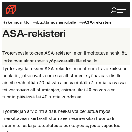
Siirry
Haku
Rakennusliitto
suoraan
Rakennusalan
sisältöön
Rakennusliitto
Luottamushenkilöille
ASA-rekisteri
ammattilaisten
ASA-rekisteri
puolella
Työterveyslaitoksen ASA-rekisteriin on ilmoitettava henkilöt,
jotka ovat altistuneet syöpävaarallisille aineille.
Työterveyslaitoksen ASA-rekisteriin on ilmoitettava kaikki ne
henkilöt, jotka ovat vuodessa altistuneet syöpävaarallisille
aineille vähintään 20 päivän ajan vähintään 2 tuntia päivässä,
tai vastaavan altistumisajan, esimerkiksi 40 päivän ajan 1
tunnin päivässä tai 40 tuntia vuodessa.
Työntekijän arviointi altistuneeksi voi perustua myös
merkittävään kerta-altistumiseen esimerkiksi huonosti
suunnitellusta ja toteutetusta purkutyöstä, josta vapautuu