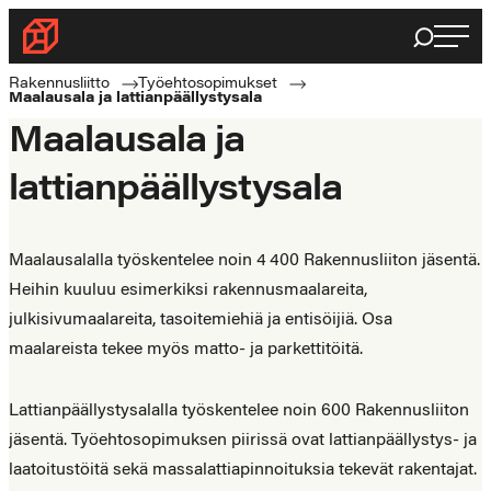
Siirry
Haku
Rakennusliitto
suoraan
Rakennusalan
sisältöön
Rakennusliitto
Työehtosopimukset
Maalausala ja lattianpäällystysala
ammattilaisten
Maalausala ja
puolella
lattianpäällystysala
Maalausalalla työskentelee noin 4 400 Rakennusliiton jäsentä.
Heihin kuuluu esimerkiksi rakennusmaalareita,
julkisivumaalareita, tasoitemiehiä ja entisöijiä. Osa
maalareista tekee myös matto- ja parkettitöitä.
Lattianpäällystysalalla työskentelee noin 600 Rakennusliiton
jäsentä. Työehtosopimuksen piirissä ovat lattianpäällystys- ja
laatoitustöitä sekä massalattiapinnoituksia tekevät rakentajat.