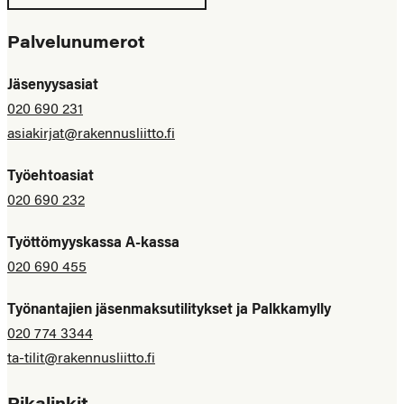
Palvelunumerot
Jäsenyysasiat
020 690 231
asiakirjat@rakennusliitto.fi
Työehtoasiat
020 690 232
Työttömyyskassa A-kassa
020 690 455
Työnantajien jäsenmaksutilitykset ja Palkkamylly
020 774 3344
ta-tilit@rakennusliitto.fi