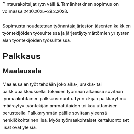
Pintaurakoitsijat ry:n välillä. Tämänhetkinen sopimus on
voimassa 24.10.2025–29.2.2028.
Sopimusta noudatetaan työnantajajärjestön jäsenten kaikkien
työntekijöiden työsuhteissa ja järjestäytymättömien yritysten
alan työntekijöiden työsuhteissa.
Palkkaus
Maalausala
Maalausalan työt tehdään joko aika-, urakka- tai
palkkiopalkkauksella. Jokaisen työmaan alkaessa sovitaan
työmaakohtainen palkkausmuoto. Työntekijän palkkaryhmä
määräytyy työntekijän ammattitaidon tai kouluttamisen
perusteella. Palkkaryhmän päälle sovitaan yleensä
henkilökohtainen lisä. Myös työmaakohtaiset kertaluontoiset
lisät ovat yleisiä.