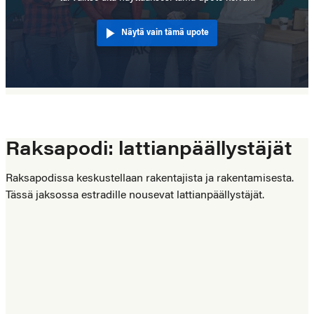
Näytä vain tämä upote
Raksapodi: lattianpäällystäjät
Raksapodissa keskustellaan rakentajista ja rakentamisesta.
Tässä jaksossa estradille nousevat lattianpäällystäjät.