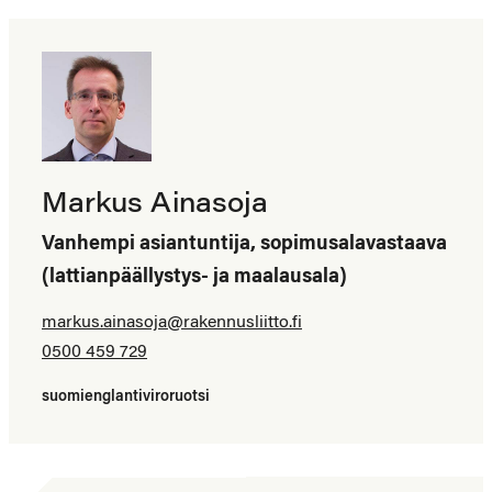
Markus Ainasoja
Vanhempi asiantuntija, sopimusalavastaava
(lattianpäällystys- ja maalausala)
markus.ainasoja@​rakennusliitto.fi
0500 459 729
suomi
englanti
viro
ruotsi