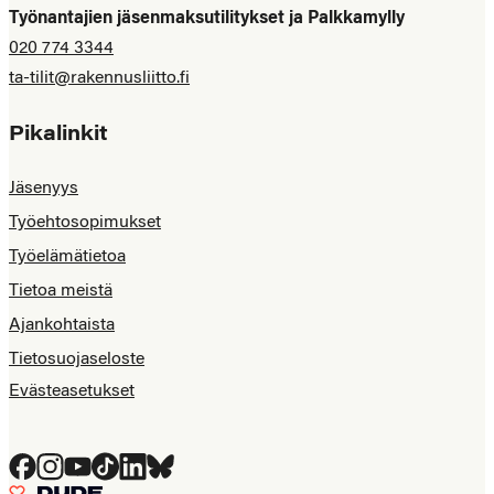
Työnantajien jäsenmaksutilitykset ja Palkkamylly
020 774 3344
ta-tilit@rakennusliitto.fi
Pikalinkit
Jäsenyys
Työehtosopimukset
Työelämätietoa
Tietoa meistä
Ajankohtaista
Tietosuojaseloste
Evästeasetukset
Facebook
Instagram
YouTube
Tiktok
LinkedIn
Bluesky