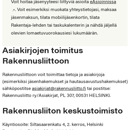
Asiointi
Voit hoitaa jäsenyyteesi liittyviä asioita
eAsioinnissa
eAsioinnissa
. Voit esimerkiksi muokata yhteystietojasi, maksaa
jäsenmaksun, tilata mobiilijäsenkortin, tilata
Rakentaja-lehden tai taskukalenterin ja nähdä jäljellä
olevien lomaetuvuorokausiesi lukumäärän.
Asiakirjojen toimitus
Rakennusliittoon
Rakennusliittoon voit toimittaa tietoja ja asiakirjoja
(esimerkiksi jäsenhakemukset ja hautausavustushakemukset)
sähköpostitse
asiakirjat@rakennusliitto.fi
tai postitse:
Rakennusliitto ry/Asiakirjat, PL 307, 00531 HELSINKI.
Rakennusliiton keskustoimisto
Käyntiosoite: Siltasaarenkatu 4, 2. kerros, Helsinki