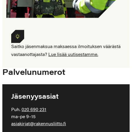
Saitko
Saitko jäsenmaksua maksaessa ilmoituksen väärästä
jäsenmaksua
vastaanottajasta?
Lue lisää uutisestamme.
maksaessa
ilmoituksen
Palvelunumerot
väärästä
vastaanottajasta?
Jäsenyysasiat
Puh.
020 690 231
ma–pe 9–15
asiakirjat@rakennusliitto.fi