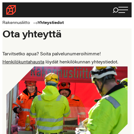
Siirry
Haku
Rakennusliitto
suoraan
Rakennusalan
sisältöön
Rakennusliitto
Yhteystiedot
ammattilaisten
Ota yhteyttä
puolella
Tarvitsetko apua? Soita palvelunumeroihimme!
Henkilökuntahausta
löydät henkilökunnan yhteystiedot.