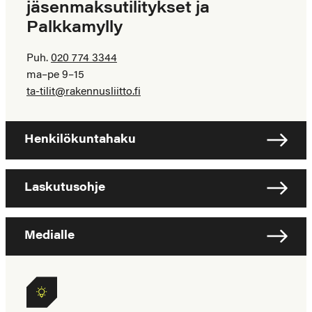
jäsenmaksutilitykset ja
Palkkamylly
Puh.
020 774 3344
ma–pe 9–15
ta-tilit@rakennusliitto.fi
Henkilökuntahaku
Laskutusohje
Medialle