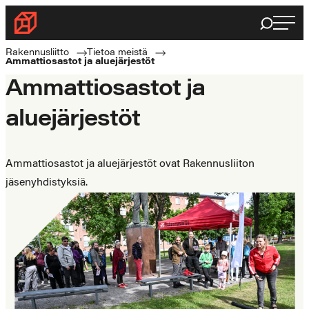
Siirry
Haku
Rakennusliitto
suoraan
Rakennusalan
sisältöön
Rakennusliitto
Tietoa meistä
Ammattiosastot ja aluejärjestöt
ammattilaisten
Ammattiosastot ja
puolella
aluejärjestöt
Ammattiosastot ja aluejärjestöt ovat Rakennusliiton
jäsenyhdistyksiä.