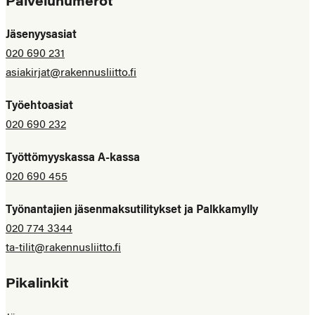
Palvelunumerot
Jäsenyysasiat
020 690 231
asiakirjat@rakennusliitto.fi
Työehtoasiat
020 690 232
Työttömyyskassa A-kassa
020 690 455
Työnantajien jäsenmaksutilitykset ja Palkkamylly
020 774 3344
ta-tilit@rakennusliitto.fi
Pikalinkit