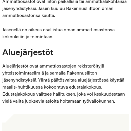
Ammattiosastot ovat liiton paikallisia tai ammattialakohtaisia
jäsenyhdistyksiä. Jäsen kuuluu Rakennusliittoon oman
ammattiosastonsa kautta.
Jäsenellä on oikeus osallistua oman ammattiosastonsa
kokouksiin ja toimintaan.
Aluejärjestöt
Aluejärjestöt ovat ammattiosastojen rekisteröityjä
yhteistoimintaelimiä ja samalla Rakennusliiton
jäsenyhdistyksiä. Ylintä päätösvaltaa aluejärjestössä käyttää
maalis-huhtikuussa kokoontuva edustajakokous.
Edustajakokous valitsee hallituksen, joka voi keskuudestaan
vielä valita juoksevia asioita hoitamaan työvaliokunnan.