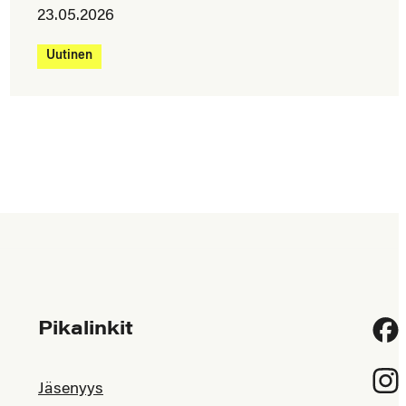
23.05.2026
Uutinen
Pikalinkit
Fac
Inst
Jäsenyys