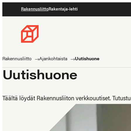
Siirry
Rakennusliitto
Rakentaja-lehti
suoraan
sisältöön
Rakennusliitto
Rakennusalan
ammattilaisten
Rakennusliitto
Ajankohtaista
Uutishuone
puolella
Uutishuone
Täältä löydät Rakennusliiton verkkouutiset. Tutus