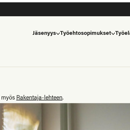
Jäsenyys
Työehtosopimukset
Työel
tu myös
Rakentaja-lehteen
.