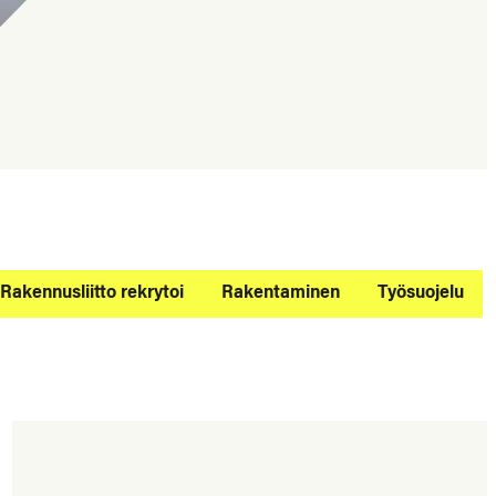
Rakennusliitto rekrytoi
Rakentaminen
Työsuojelu