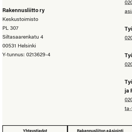
02
Rakennusliitto ry
asi
Keskustoimisto
PL 307
Ty
Siltasaarenkatu 4
02
00531 Helsinki
Y-tunnus: 0213629-4
Ty
02
Ty
ja
02
ta-
Yhteystiedot
Rakennusliiton eAsiointi