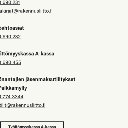
0 690 231
akirjat@rakennusliitto.fi
öehtoasiat
0 690 232
öttömyyskassa A-kassa
0 690 455
önantajien jäsenmaksutilitykset
 Palkkamylly
0 774 3344
tilit@rakennusliitto.fi
Työttömyyskassa A-kassa