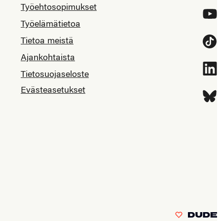
Työehtosopimukset
YouT
Työelämätietoa
Tietoa meistä
Tikt
Ajankohtaista
Link
Tietosuojaseloste
Evästeasetukset
Blue