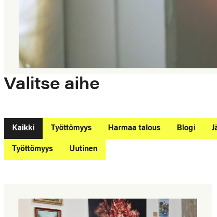
Valitse aihe
Kaikki
Työttömyys
Harmaa talous
Blogi
J
Työttömyys
Uutinen