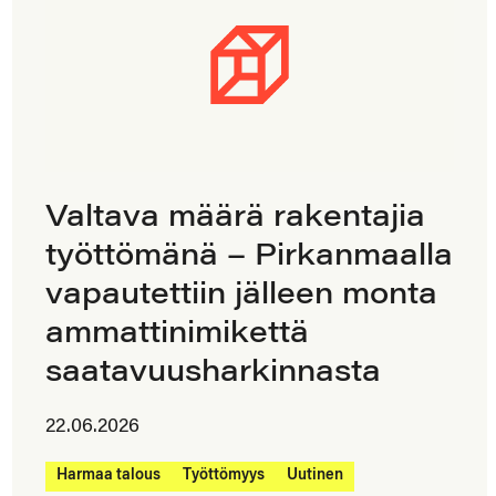
Valtava määrä rakentajia
työttömänä – Pirkanmaalla
vapautettiin jälleen monta
ammattinimikettä
saatavuusharkinnasta
22.06.2026
Harmaa talous
Työttömyys
Uutinen