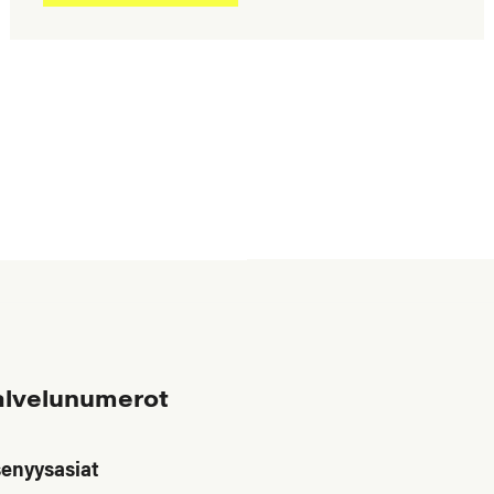
alvelunumerot
senyysasiat