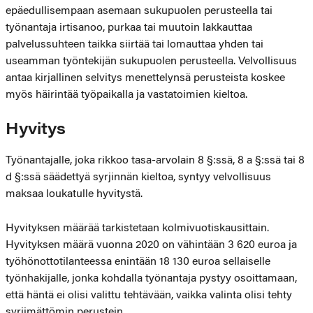
epäedullisempaan asemaan sukupuolen perusteella tai
työnantaja irtisanoo, purkaa tai muutoin lakkauttaa
palvelussuhteen taikka siirtää tai lomauttaa yhden tai
useamman työntekijän sukupuolen perusteella. Velvollisuus
antaa kirjallinen selvitys menettelynsä perusteista koskee
myös häirintää työpaikalla ja vastatoimien kieltoa.
Hyvitys
Työnantajalle, joka rikkoo tasa-arvolain 8 §:ssä, 8 a §:ssä tai 8
d §:ssä säädettyä syrjinnän kieltoa, syntyy velvollisuus
maksaa loukatulle hyvitystä.
Hyvityksen määrää tarkistetaan kolmivuotiskausittain.
Hyvityksen määrä vuonna 2020 on vähintään 3 620 euroa ja
työhönottotilanteessa enintään 18 130 euroa sellaiselle
työnhakijalle, jonka kohdalla työnantaja pystyy osoittamaan,
että häntä ei olisi valittu tehtävään, vaikka valinta olisi tehty
syrjimättömin perustein.