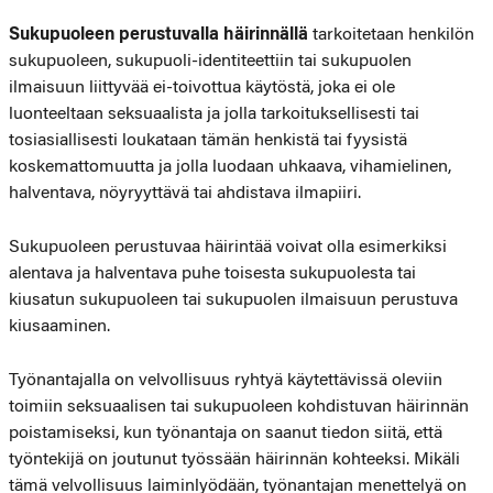
Sukupuoleen perustuvalla häirinnällä
tarkoitetaan henkilön
sukupuoleen, sukupuoli-identiteettiin tai sukupuolen
ilmaisuun liittyvää ei-toivottua käytöstä, joka ei ole
luonteeltaan seksuaalista ja jolla tarkoituksellisesti tai
tosiasiallisesti loukataan tämän henkistä tai fyysistä
koskemattomuutta ja jolla luodaan uhkaava, vihamielinen,
halventava, nöyryyttävä tai ahdistava ilmapiiri.
Sukupuoleen perustuvaa häirintää voivat olla esimerkiksi
alentava ja halventava puhe toisesta sukupuolesta tai
kiusatun sukupuoleen tai sukupuolen ilmaisuun perustuva
kiusaaminen.
Työnantajalla on velvollisuus ryhtyä käytettävissä oleviin
toimiin seksuaalisen tai sukupuoleen kohdistuvan häirinnän
poistamiseksi, kun työnantaja on saanut tiedon siitä, että
työntekijä on joutunut työssään häirinnän kohteeksi. Mikäli
tämä velvollisuus laiminlyödään, työnantajan menettelyä on