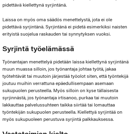
pidettävä kiellettynä syrjintänä.
Laissa on myös oma säädös menettelystä, jota ei ole
pidettävä syrjintänä. Syrjintänä ei pidetä esimerkiksi naisten
erityistä suojelua raskauden tai synnytyksen vuoksi.
Syrjintä työelämässä
Työnantajan menettelyä pidetään laissa kiellettynä syrjintänä
muun muassa silloin, jos työnantaja johtaa työtä, jakaa
työtehtävät tai muutoin järjestää työolot siten, että työntekijä
joutuu muihin verrattuna epäedullisempaan asemaan
sukupuolen perusteella. Myös silloin on kyse tällaisesta
syrjinnästä, jos työnantaja irtisanoo, purkaa tai muutoin
lakkauttaa palvelussuhteen taikka siirtää tai lomauttaa
työntekijän sukupuolen perusteella. Kiellettyä syrjintää on
myös sukupuoleen perustuva syrjintä palkkauksessa.