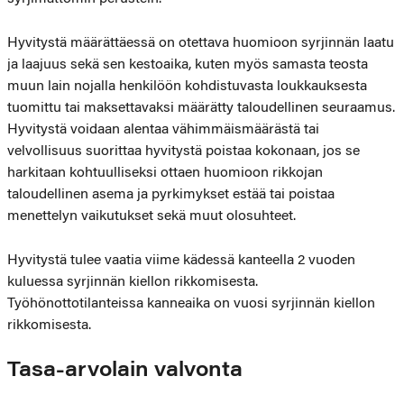
Hyvitystä määrättäessä on otettava huomioon syrjinnän laatu
ja laajuus sekä sen kestoaika, kuten myös samasta teosta
muun lain nojalla henkilöön kohdistuvasta loukkauksesta
tuomittu tai maksettavaksi määrätty taloudellinen seuraamus.
Hyvitystä voidaan alentaa vähimmäismäärästä tai
velvollisuus suorittaa hyvitystä poistaa kokonaan, jos se
harkitaan kohtuulliseksi ottaen huomioon rikkojan
taloudellinen asema ja pyrkimykset estää tai poistaa
menettelyn vaikutukset sekä muut olosuhteet.
Hyvitystä tulee vaatia viime kädessä kanteella 2 vuoden
kuluessa syrjinnän kiellon rikkomisesta.
Työhönottotilanteissa kanneaika on vuosi syrjinnän kiellon
rikkomisesta.
Tasa-arvolain valvonta