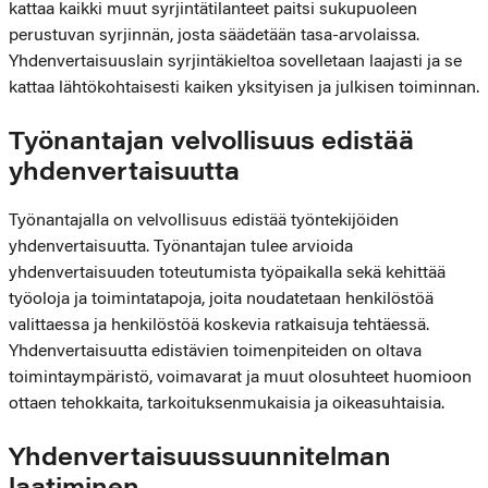
kattaa kaikki muut syrjintätilanteet paitsi sukupuoleen
perustuvan syrjinnän, josta säädetään tasa-arvolaissa.
Yhdenvertaisuuslain syrjintäkieltoa sovelletaan laajasti ja se
kattaa lähtökohtaisesti kaiken yksityisen ja julkisen toiminnan.
Työnantajan velvollisuus edistää
yhdenvertaisuutta
Työnantajalla on velvollisuus edistää työntekijöiden
yhdenvertaisuutta. Työnantajan tulee arvioida
yhdenvertaisuuden toteutumista työpaikalla sekä kehittää
työoloja ja toimintatapoja, joita noudatetaan henkilöstöä
valittaessa ja henkilöstöä koskevia ratkaisuja tehtäessä.
Yhdenvertaisuutta edistävien toimenpiteiden on oltava
toimintaympäristö, voimavarat ja muut olosuhteet huomioon
ottaen tehokkaita, tarkoituksenmukaisia ja oikeasuhtaisia.
Yhdenvertaisuussuunnitelman