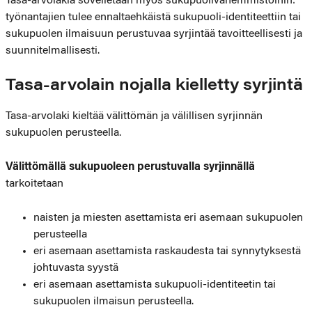
Tasa-arvolakia sovelletaan myös sukupuolivähemmistöihin:
työnantajien tulee ennaltaehkäistä sukupuoli-identiteettiin tai
sukupuolen ilmaisuun perustuvaa syrjintää tavoitteellisesti ja
suunnitelmallisesti.
Tasa-arvolain nojalla kielletty syrjintä
Tasa-arvolaki kieltää välittömän ja välillisen syrjinnän
sukupuolen perusteella.
Välittömällä sukupuoleen perustuvalla syrjinnällä
tarkoitetaan
naisten ja miesten asettamista eri asemaan sukupuolen
perusteella
eri asemaan asettamista raskaudesta tai synnytyksestä
johtuvasta syystä
eri asemaan asettamista sukupuoli-identiteetin tai
sukupuolen ilmaisun perusteella.