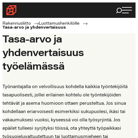
Siirry
Haku
Rakennusliitto
suoraan
Rakennusalan
sisältöön
Rakennusliitto
Luottamushenkilöille
Tasa-arvo ja yhdenvertaisuus
ammattilaisten
Tasa-arvo ja
puolella
yhdenvertaisuus
työelämässä
Työnantajalla on velvollisuus kohdella kaikkia työntekijöitä
tasapuolisesti, jollei erilainen kohtelu ole työntekijöiden
tehtävät ja asema huomioon ottaen perusteltua. Jos sinua
kohdellaan eriarvoisesti esimerkiksi sukupuolesi, ikäsi tai
vakaumuksesi vuoksi, kyseessä voi olla työsyrjintä. Jos
epäilet tulleesi syrjityksi töissä, ota yhteyttä työpaikkasi
työsuojeluvaltuutettuun tai luottamusmieheen tai