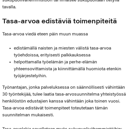
sukupuolivähemmistöön tai ilmaisee sukupuoltaan tietyllä
tavalla.
Tasa-arvoa edistäviä toimenpiteitä
Tasa-arvoa viedä eteen päin muun muassa
edistämällä naisten ja miesten välistä tasa-arvoa
työehdoissa, erityisesti palkkauksessa
helpottamalla työelämän ja perhe-elämän
yhteensovittamista ja kiinnittämällä huomiota etenkin
työjärjestelyihin.
Työnantajan, jonka palveluksessa on säännöllisesti vähintään
30 työntekijää, tulee laatia tasa-arvosuunnitelma yhteistyössä
henkilöstön edustajien kanssa vähintään joka toinen vuosi.
Tasa-arvoa edistävät toimenpiteet toteutetaan tämän
suunnitelman mukaisesti.