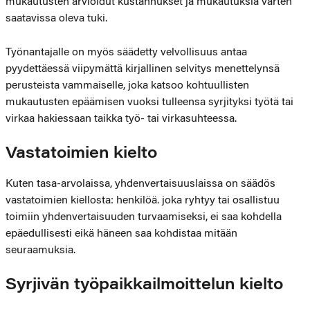
mukautusten arvioidut kustannukset ja mukautuksia varten
saatavissa oleva tuki.
Työnantajalle on myös säädetty velvollisuus antaa
pyydettäessä viipymättä kirjallinen selvitys menettelynsä
perusteista vammaiselle, joka katsoo kohtuullisten
mukautusten epäämisen vuoksi tulleensa syrjityksi työtä tai
virkaa hakiessaan taikka työ- tai virkasuhteessa.
Vastatoimien kielto
Kuten tasa-arvolaissa, yhdenvertaisuuslaissa on säädös
vastatoimien kiellosta: henkilöä. joka ryhtyy tai osallistuu
toimiin yhdenvertaisuuden turvaamiseksi, ei saa kohdella
epäedullisesti eikä häneen saa kohdistaa mitään
seuraamuksia.
Syrjivän työpaikkailmoittelun kielto