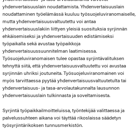
yhdenvertaisuuslain noudattamista. Yhdenvertaisuuslain
noudattaminen työelämässä kuuluu työsuojeluviranomaiselle,
mutta yhdenvertaisuusvaltuutettu voi antaa
yhdenvertaisuuslakiin liittyen yleisiä suosituksia syrjinnän
ehkäisemiseksi ja yhdenvertaisuuden edistämiseksi
työpaikalla sekä avustaa työpaikkoja
yhdenvertaisuussuunnitelman laatimisessa.
Työsuojeluviranomaisen tulee opastaa syrjintävalituksen
tehnyttä siitä, että yhdenvertaisuusvaltuutettu voi avustaa
syrjinnän uhriksi joutuneita. Työsuojeluviranomainen voi
myös tarvittaessa pyytää yhdenvertaisuusvaltuutetulta tai
yhdenvertaisuus- ja tasa-arvolautakunnalta lausunnon
yhdenvertaisuuslain tulkinnasta ja soveltamisesta.
Syrjintä työpaikkailmoitteluissa, työntekijää valittaessa ja
palvelussuhteen aikana voi täyttää rikoslaissa säädetyn
työsyrjintärikoksen tunnusmerkistön.