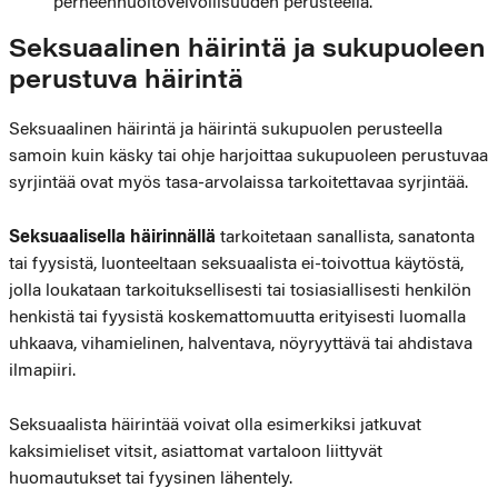
perheenhuoltovelvollisuuden perusteella.
Seksuaalinen häirintä ja sukupuoleen
perustuva häirintä
Seksuaalinen häirintä ja häirintä sukupuolen perusteella
samoin kuin käsky tai ohje harjoittaa sukupuoleen perustuvaa
syrjintää ovat myös tasa-arvolaissa tarkoitettavaa syrjintää.
Seksuaalisella häirinnällä
tarkoitetaan sanallista, sanatonta
tai fyysistä, luonteeltaan seksuaalista ei-toivottua käytöstä,
jolla loukataan tarkoituksellisesti tai tosiasiallisesti henkilön
henkistä tai fyysistä koskemattomuutta erityisesti luomalla
uhkaava, vihamielinen, halventava, nöyryyttävä tai ahdistava
ilmapiiri.
Seksuaalista häirintää voivat olla esimerkiksi jatkuvat
kaksimieliset vitsit, asiattomat vartaloon liittyvät
huomautukset tai fyysinen lähentely.