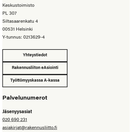
Keskustoimisto
PL 307
Siltasaarenkatu 4
00531 Helsinki
Y-tunnus: 0213629-4
Yhteystiedot
Rakennusliiton eAsiointi
Työttömyyskassa A-kassa
Palvelunumerot
Jäsenyysasiat
020 690 231
asiakirjat@rakennusliitto.fi