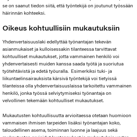
se on saanut tiedon siitä, että työntekijä on joutunut työssään
häirinnän kohteeksi.
Oikeus kohtuullisiin mukautuksiin
Yhdenvertaisuuslaki edellyttää työnantajan tekevän
asianmukaiset ja kulloisessakin tilanteessa tarvittavat
kohtuulliset mukautukset, jotta vammainen henkilö voi
yhdenvertaisesti muiden kanssa saada työtä ja suoriutua
työtehtävistä ja edetä työuralla. Esimerkiksi tuki- ja
liikuntaelinsairauksista kärsivä työntekijä voi tietyissä
tilanteissa olla yhdenvertaisuuslaissa tarkoitettu vammainen
henkilö, jonka työssä selviytymiseksi työnantaja on
velvollinen tekemään kohtuulliset mukautukset.
Mukautusten kohtuullisuutta arvioitaessa otetaan huomioon
vammaisen ihmisen tarpeiden lisäksi työnantajan koko,
taloudellinen asema, toiminnan luonne ja laajuus sekä