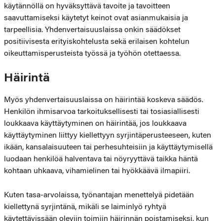
käytännöllä on hyväksyttävä tavoite ja tavoitteen
saavuttamiseksi käytetyt keinot ovat asianmukaisia ja
tarpeellisia. Yhdenvertaisuuslaissa onkin säädökset
positiivisesta erityiskohtelusta sekä erilaisen kohtelun
oikeuttamisperusteista työssä ja työhön otettaessa.
Häirintä
Myös yhdenvertaisuuslaissa on häirintää koskeva säädös.
Henkilön ihmisarvoa tarkoituksellisesti tai tosiasiallisesti
loukkaava käyttäytyminen on häirintää, jos loukkaava
käyttäytyminen liittyy kiellettyyn syrjintäperusteeseen, kuten
ikään, kansalaisuuteen tai perhesuhteisiin ja käyttäytymisellä
luodaan henkilöä halventava tai nöyryyttävä taikka häntä
kohtaan uhkaava, vihamielinen tai hyökkäävä ilmapiiri.
Kuten tasa-arvolaissa, työnantajan menettelyä pidetään
kiellettynä syrjintänä, mikäli se laiminlyö ryhtyä
käytettävissään oleviin toimiin häirinnän poistamiseksi, kun