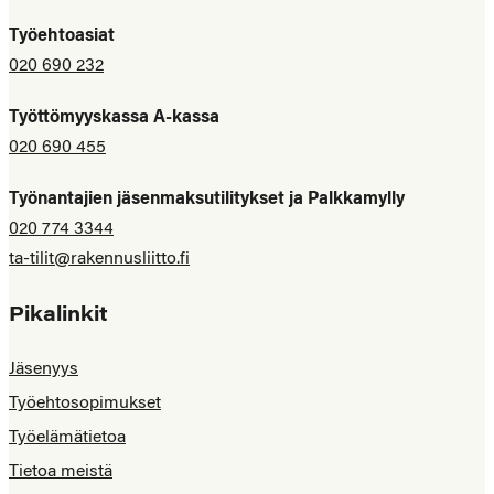
Työehtoasiat
020 690 232
Työttömyyskassa A-kassa
020 690 455
Työnantajien jäsenmaksutilitykset ja Palkkamylly
020 774 3344
ta-tilit@rakennusliitto.fi
Pikalinkit
Jäsenyys
Työehtosopimukset
Työelämätietoa
Tietoa meistä