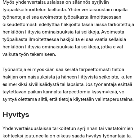
Myös yhdenvertaisuuslaissa on säännös syrjivän
työpaikkailmoittelun kiellosta. Yhdenvertaisuuslain nojalla
työnantaja ei saa avoimesta työpaikasta ilmoittaessaan
oikeudettomasti edellyttää hakijoilta tässä laissa tarkoitettuja
henkilöön liittyviä ominaisuuksia tai seikkoja. Avoimesta
työpaikasta ilmoitettaessa hakijoilta ei saa vaatia sellaisia
henkilöön liittyviä ominaisuuksia tai seikkoja, jotka eivät
vaikuta työn tekemiseen.
Työnantaja ei myöskään saa kerätä tarpeettomasti tietoa
hakijan ominaisuuksista ja häneen liittyvistä seikoista, kuten
esimerkiksi siviilisäädystä tai lapsista. Jos työnantaja esittää
täytettävän paikan kannalta tarpeettomia kysymyksiä, voi
syntyä olettama siitä, että tietoja käytetään valintaperusteina.
Hyvitys
Yhdenvertaisuuslaissa tarkoitetun syrjinnän tai vastatoimien
kohteeksi joutuneella on oikeus saada hyvitys työnantajalta,