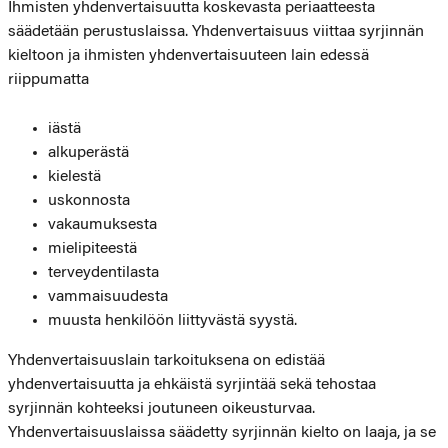
Ihmisten yhdenvertaisuutta koskevasta periaatteesta
säädetään perustuslaissa. Yhdenvertaisuus viittaa syrjinnän
kieltoon ja ihmisten yhdenvertaisuuteen lain edessä
riippumatta
iästä
alkuperästä
kielestä
uskonnosta
vakaumuksesta
mielipiteestä
terveydentilasta
vammaisuudesta
muusta henkilöön liittyvästä syystä.
Yhdenvertaisuuslain tarkoituksena on edistää
yhdenvertaisuutta ja ehkäistä syrjintää sekä tehostaa
syrjinnän kohteeksi joutuneen oikeusturvaa.
Yhdenvertaisuuslaissa säädetty syrjinnän kielto on laaja, ja se