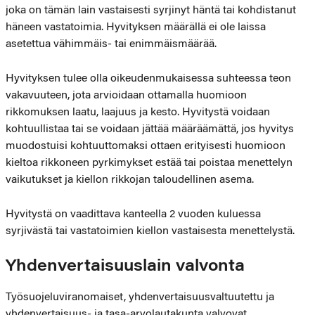
joka on tämän lain vastaisesti syrjinyt häntä tai kohdistanut
häneen vastatoimia. Hyvityksen määrällä ei ole laissa
asetettua vähimmäis- tai enimmäismäärää.
Hyvityksen tulee olla oikeudenmukaisessa suhteessa teon
vakavuuteen, jota arvioidaan ottamalla huomioon
rikkomuksen laatu, laajuus ja kesto. Hyvitystä voidaan
kohtuullistaa tai se voidaan jättää määräämättä, jos hyvitys
muodostuisi kohtuuttomaksi ottaen erityisesti huomioon
kieltoa rikkoneen pyrkimykset estää tai poistaa menettelyn
vaikutukset ja kiellon rikkojan taloudellinen asema.
Hyvitystä on vaadittava kanteella 2 vuoden kuluessa
syrjivästä tai vastatoimien kiellon vastaisesta menettelystä.
Yhdenvertaisuuslain valvonta
Työsuojeluviranomaiset, yhdenvertaisuusvaltuutettu ja
yhdenvertaisuus- ja tasa-arvolautakunta valvovat