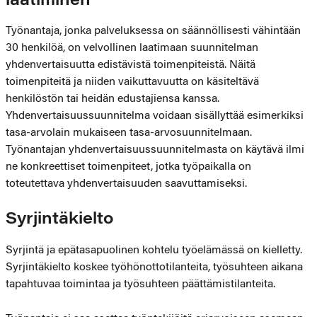
laatiminen
Työnantaja, jonka palveluksessa on säännöllisesti vähintään
30 henkilöä, on velvollinen laatimaan suunnitelman
yhdenvertaisuutta edistävistä toimenpiteistä. Näitä
toimenpiteitä ja niiden vaikuttavuutta on käsiteltävä
henkilöstön tai heidän edustajiensa kanssa.
Yhdenvertaisuussuunnitelma voidaan sisällyttää esimerkiksi
tasa-arvolain mukaiseen tasa-arvosuunnitelmaan.
Työnantajan yhdenvertaisuussuunnitelmasta on käytävä ilmi
ne konkreettiset toimenpiteet, jotka työpaikalla on
toteutettava yhdenvertaisuuden saavuttamiseksi.
Syrjintäkielto
Syrjintä ja epätasapuolinen kohtelu työelämässä on kielletty.
Syrjintäkielto koskee työhönottotilanteita, työsuhteen aikana
tapahtuvaa toimintaa ja työsuhteen päättämistilanteita.