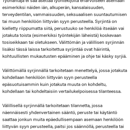
Työnantaja ei saa asettaa työntekijöitä eriarvoiseen asemaan
esimerkiksi näiden iän, alkuperän, kansalaisuuden,
terveydentilan, vammaisuuden, seksuaalisen suuntautumisen
tai muun henkilöön liittyvän syyn perusteella. Syrjintä on
kielletty riippumatta siitä, perustuuko se henkilöä itseään vai
jotakuta toista (esimerkiksi työntekijän läheistä) koskevaan
tosiseikkaan tai oletukseen. Välittömän ja välillisen syrjinnän
lisäksi tässä laissa tarkoitettua syrjintää ovat häirintä,
kohtuullisten mukautusten epääminen ja ohje tai käsky syrjiä.
Välittömällä syrjinnällä tarkoitetaan menettelyä, jossa jotakuta
kohdellaan henkilöön liittyvän syyn perusteella
epäsuotuisammin kuin jotakuta muuta on kohdeltu,
kohdellaan tai kohdeltaisiin vertailukelpoisessa tilanteessa.
Välillisellä syrjinnällä tarkoitetaan tilannetta, jossa
näennäisesti yhdenvertainen sääntö, peruste tai käytäntö
saattaa jonkun muita epäedullisempaan asemaan henkilöön
liittyvän syyn perusteella, paitsi jos säännöllä, perusteella tai