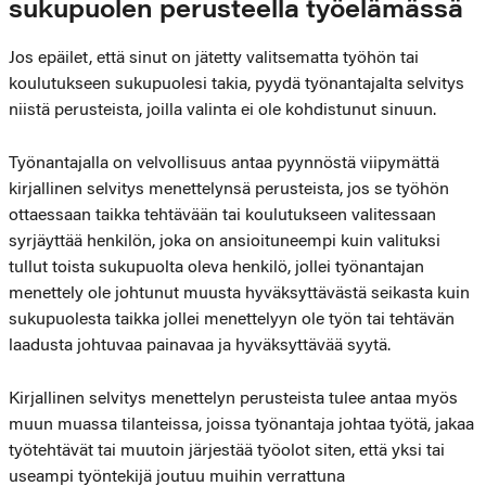
sukupuolen perusteella työelämässä
Jos epäilet, että sinut on jätetty valitsematta työhön tai
koulutukseen sukupuolesi takia, pyydä työnantajalta selvitys
niistä perusteista, joilla valinta ei ole kohdistunut sinuun.
Työnantajalla on velvollisuus antaa pyynnöstä viipymättä
kirjallinen selvitys menettelynsä perusteista, jos se työhön
ottaessaan taikka tehtävään tai koulutukseen valitessaan
syrjäyttää henkilön, joka on ansioituneempi kuin valituksi
tullut toista sukupuolta oleva henkilö, jollei työnantajan
menettely ole johtunut muusta hyväksyttävästä seikasta kuin
sukupuolesta taikka jollei menettelyyn ole työn tai tehtävän
laadusta johtuvaa painavaa ja hyväksyttävää syytä.
Kirjallinen selvitys menettelyn perusteista tulee antaa myös
muun muassa tilanteissa, joissa työnantaja johtaa työtä, jakaa
työtehtävät tai muutoin järjestää työolot siten, että yksi tai
useampi työntekijä joutuu muihin verrattuna