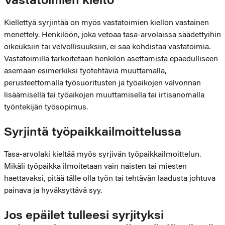
Vastatoimien kielto
Kiellettyä syrjintää on myös vastatoimien kiellon vastainen
menettely. Henkilöön, joka vetoaa tasa-arvolaissa säädettyihin
oikeuksiin tai velvollisuuksiin, ei saa kohdistaa vastatoimia.
Vastatoimilla tarkoitetaan henkilön asettamista epäedulliseen
asemaan esimerkiksi työtehtäviä muuttamalla,
perusteettomalla työsuoritusten ja työaikojen valvonnan
lisäämisellä tai työaikojen muuttamisella tai irtisanomalla
työntekijän työsopimus.
Syrjintä työpaikkailmoittelussa
Tasa-arvolaki kieltää myös syrjivän työpaikkailmoittelun.
Mikäli työpaikka ilmoitetaan vain naisten tai miesten
haettavaksi, pitää tälle olla työn tai tehtävän laadusta johtuva
painava ja hyväksyttävä syy.
Jos epäilet tulleesi syrjityksi