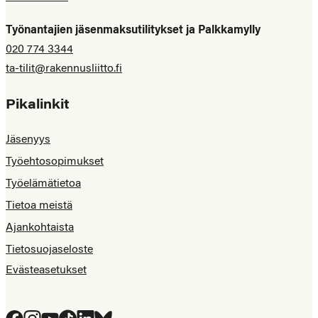
Työnantajien jäsenmaksutilitykset ja Palkkamylly
020 774 3344
ta-tilit@rakennusliitto.fi
Pikalinkit
Jäsenyys
Työehtosopimukset
Työelämätietoa
Tietoa meistä
Ajankohtaista
Tietosuojaseloste
Evästeasetukset
Facebook
Instagram
YouTube
Tiktok
LinkedIn
Bluesky