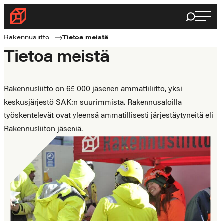
Siirry
Haku
Rakennusliitto
suoraan
Rakennusalan
sisältöön
Rakennusliitto
Tietoa meistä
ammattilaisten
Tietoa meistä
puolella
Rakennusliitto on 65 000 jäsenen ammattiliitto, yksi
keskusjärjestö SAK:n suurimmista. Rakennusaloilla
työskentelevät ovat yleensä ammatillisesti järjestäytyneitä eli
Rakennusliiton jäseniä.