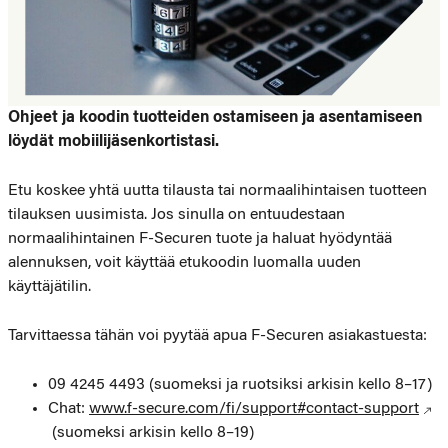
Ohjeet ja koodin tuotteiden ostamiseen ja asentamiseen
löydät mobiilijäsenkortistasi.
Etu koskee yhtä uutta tilausta tai normaalihintaisen tuotteen
tilauksen uusimista. Jos sinulla on entuudestaan
normaalihintainen F-Securen tuote ja haluat hyödyntää
alennuksen, voit käyttää etukoodin luomalla uuden
käyttäjätilin.
Tarvittaessa tähän voi pyytää apua F-Securen asiakastuesta:
09 4245 4493 (suomeksi ja ruotsiksi arkisin kello 8–17)
Chat:
www.f-secure.com/fi/support#contact-support
(suomeksi arkisin kello 8–19)