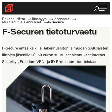
Siirry
Haku
Rakennusliitto
suoraan
Rakennusalan
sisältöön
Rakennusliitto
Jäsenyys
Jäsenedut
Muut edut ja alennukset
F-Secure
ammattilaisten
F-Securen tietoturvaetu
puolella
F-Secure antaa kaikille Rakennusliiton ja muiden SAK:laisten
liittojen jäsenille 20–50 euron suuruiset alennukset Internet
Security-, Freedom VPN- ja ID Protection -tuotteistaan.