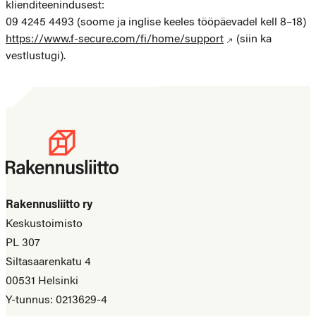
klienditeenindusest:
09 4245 4493 (soome ja inglise keeles tööpäevadel kell 8–18)
https://www.f-secure.com/fi/home/support
(siin ka
vestlustugi).
Rakennusliitto ry
Keskustoimisto
PL 307
Siltasaarenkatu 4
00531 Helsinki
Y-tunnus: 0213629-4