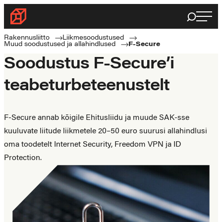
Haku
Rakennusliitto
Rakennusalan
Rakennusliitto
Liikmesoodustused
Muud soodustused ja allahindlused
F-Secure
ammattilaisten
Soodustus F-Secure’i
puolella
teabeturbeteenustelt
F-Secure annab kõigile Ehitusliidu ja muude SAK-sse
kuuluvate liitude liikmetele 20–50 euro suurusi allahindlusi
oma toodetelt Internet Security, Freedom VPN ja ID
Protection.