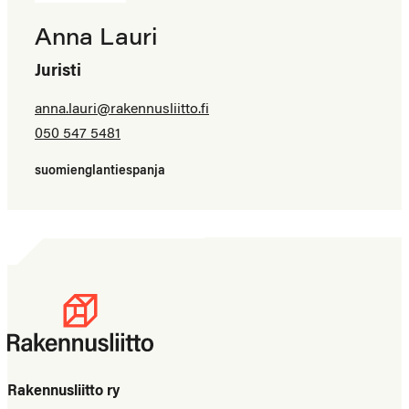
Anna Lauri
Juristi
anna.lauri@​rakennusliitto.fi
050 547 5481
suomi
englanti
espanja
Rakennusliitto ry