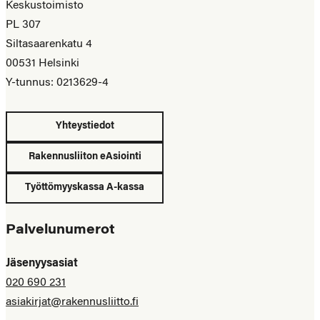
Keskustoimisto
PL 307
Siltasaarenkatu 4
00531 Helsinki
Y-tunnus: 0213629-4
Yhteystiedot
Rakennusliiton eAsiointi
Työttömyyskassa A-kassa
Palvelunumerot
Jäsenyysasiat
020 690 231
asiakirjat@rakennusliitto.fi