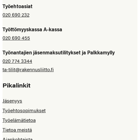
Työehtoasiat
020 690 232
Työttömyyskassa A-kassa
020 690 455
Työnantajien jäsenmaksutilitykset ja Palkkamylly
020 774 3344
ta-tilit@rakennusliitto.fi
Pikalinkit
Jäsenyys
Työehtosopimukset
Työelämätietoa
Tietoa meistä