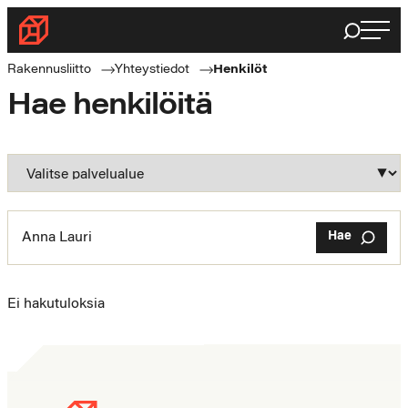
Haku
Rakennusliitto
Rakennusalan
Rakennusliitto
Yhteystiedot
Henkilöt
ammattilaisten
Hae henkilöitä
puolella
Hae
Ei hakutuloksia