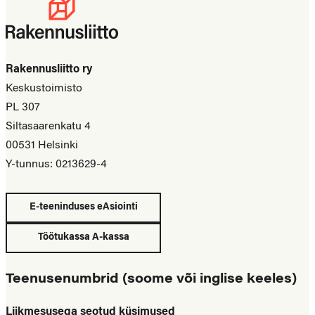
Rakennusliitto ry
Keskustoimisto
PL 307
Siltasaarenkatu 4
00531 Helsinki
Y-tunnus: 0213629-4
E-teeninduses eAsiointi
Töötukassa A-kassa
Teenusenumbrid (soome või inglise keeles)
Liikmesusega seotud küsimused