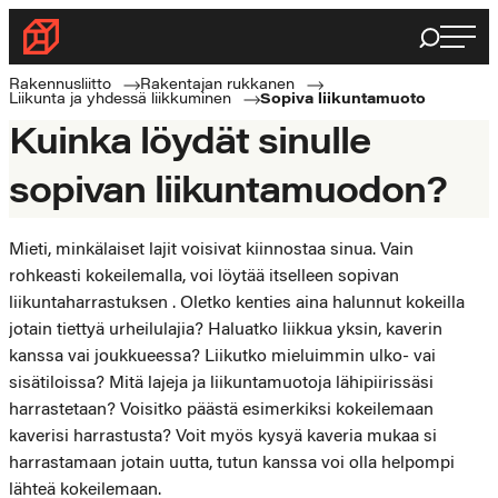
Siirry
Haku
Rakennusliitto
suoraan
Rakennusalan
sisältöön
Rakennusliitto
Rakentajan rukkanen
Liikunta ja yhdessä liikkuminen
Sopiva liikuntamuoto
ammattilaisten
Kuinka löydät sinulle
puolella
sopivan liikuntamuodon?
Mieti, minkälaiset lajit voisivat kiinnostaa sinua. Vain
rohkeasti kokeilemalla, voi löytää itselleen sopivan
liikuntaharrastuksen . Oletko kenties aina halunnut kokeilla
jotain tiettyä urheilulajia? Haluatko liikkua yksin, kaverin
kanssa vai joukkueessa? Liikutko mieluimmin ulko- vai
sisätiloissa? Mitä lajeja ja liikuntamuotoja lähipiirissäsi
harrastetaan? Voisitko päästä esimerkiksi kokeilemaan
kaverisi harrastusta? Voit myös kysyä kaveria mukaa si
harrastamaan jotain uutta, tutun kanssa voi olla helpompi
lähteä kokeilemaan.