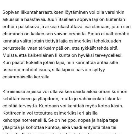
Sopivan liikuntaharrastuksen löytäminen voi olla varsinkin
aikuisiällä haastavaa. Juuri itselleen sopiva laji on kuitenkin
erittäin palkitseva ja arkea rikastuttava lisä elämään, joten sen
etsiminen on kaiken sen vaivan arvoista. Sinun ei välttämättä
kannata valita jotain tiettyä lajia esimerkiksi tehokkuuden
perusteella, vaan tärkeämpää on, että tykkäät tehdä sitä.
Muista, että kaikenlainen liikunta on hyväksi terveydellesi.
Kun päätät kokeilla jotain lajia, niin kannattaa antaa sille
useampi mahdollisuus, sillä kipinä harvoin syttyy
ensimmäisellä kerralla.
Kiireisessä arjessa voi olla vaikea saada aikaa oman kunnon
kehittämiseen ja ylläpitoon, mutta jo vähäinenkin liikunta
edistää terveyttä. Kuntoaan voi kehittää myös kotoa käsin.
Kotitreenin voi toteuttaa esimerkiksi erilaisilla
kehonpainotreeneillä. Se on helppo, nopea ja halpa tapa
ylläpitää ja kohottaa kuntoa, eikä vaadi erityistä tilaa tai