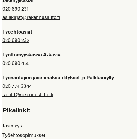
Jäsenyysasiat
020 690 231
asiakirjat@rakennusliitto.fi
Työehtoasiat
020 690 232
Työttömyyskassa A-kassa
020 690 455
Työnantajien jäsenmaksutilitykset ja Palkkamylly
020 774 3344
ta-tilit@rakennusliitto.fi
Pikalinkit
Jäsenyys
Työehtosopimukset