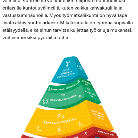
välineitä. Kotitreeniä voi kuitenkin helposti monipuolistaa
erilaisilla kuntoiluvälineillä, kuten vaikka kahvakuulilla ja
vastuskuminauhoilla. Myös työmatkaliikunta on hyvä tapa
lisätä aktiivisuutta arkeesi. Mikäli sinulla on työmaa sopivalla
etäisyydellä, eikä sinun tarvitse kuljettaa työkaluja mukanasi,
voit esimerkiksi pyöräillä töihin.