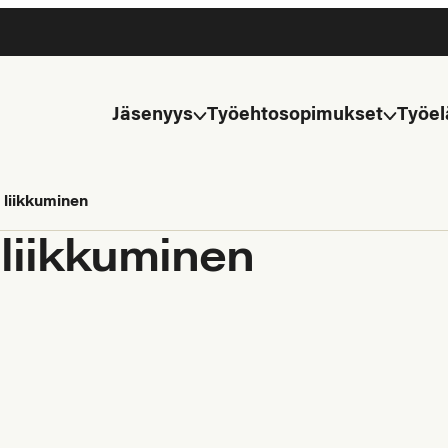
Jäsenyys
Työehtosopimukset
Työel
 liikkuminen
 liikkuminen