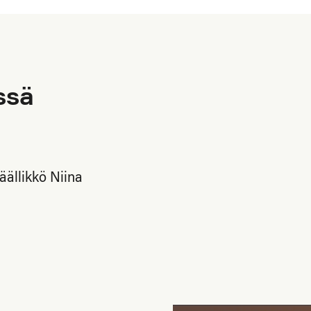
ssä
ällikkö Niina