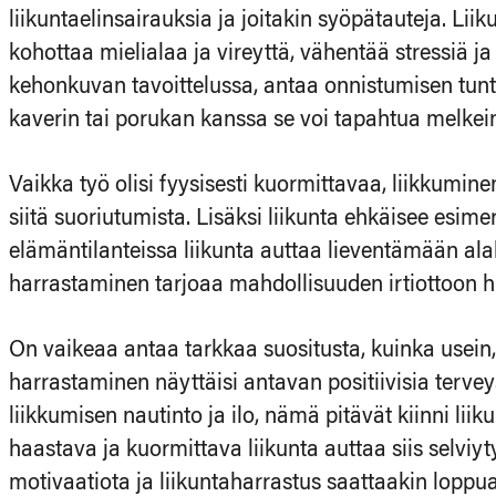
liikuntaelinsairauksia ja joitakin syöpätauteja. Lii
kohottaa mielialaa ja vireyttä, vähentää stressiä j
kehonkuvan tavoittelussa, antaa onnistumisen tunt
kaverin tai porukan kanssa se voi tapahtua melkei
Vaikka työ olisi fyysisesti kuormittavaa, liikkumin
siitä suoriutumista. Lisäksi liikunta ehkäisee esimer
elämäntilanteissa liikunta auttaa lieventämään alak
harrastaminen tarjoaa mahdollisuuden irtiottoon hu
On vaikeaa antaa tarkkaa suositusta, kuinka usein, 
harrastaminen näyttäisi antavan positiivisia terv
liikkumisen nautinto ja ilo, nämä pitävät kiinni li
haastava ja kuormittava liikunta auttaa siis selv
motivaatiota ja liikuntaharrastus saattaakin loppu