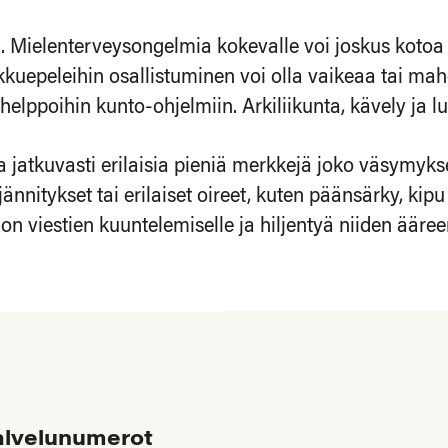
ä. Mielenterveysongelmia kokevalle voi joskus kotoa
ukkuepeleihin osallistuminen voi olla vaikeaa tai mahd
helppoihin kunto-ohjelmiin. Arkiliikunta, kävely ja 
tkuvasti erilaisia pieniä merkkejä joko väsymyksest
jännitykset tai erilaiset oireet, kuten päänsärky, ki
on viestien kuuntelemiselle ja hiljentyä niiden äär
alvelunumerot