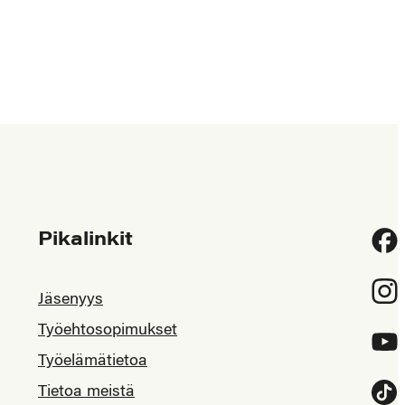
Pikalinkit
Fac
Inst
Jäsenyys
Työehtosopimukset
YouT
Työelämätietoa
Tietoa meistä
Tikt