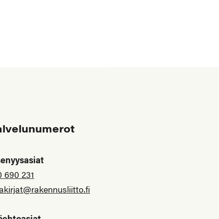
alvelunumerot
senyysasiat
0 690 231
akirjat@rakennusliitto.fi