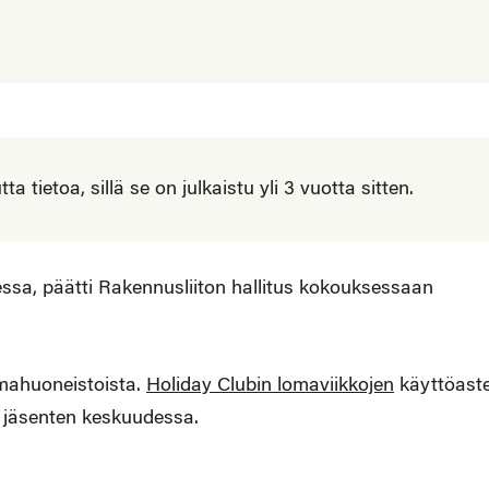
 tietoa, sillä se on julkaistu yli 3 vuotta sitten.
sa, päätti Rakennusliiton hallitus kokouksessaan
omahuoneistoista.
Holiday Clubin lomaviikkojen
käyttöast
on jäsenten keskuudessa.