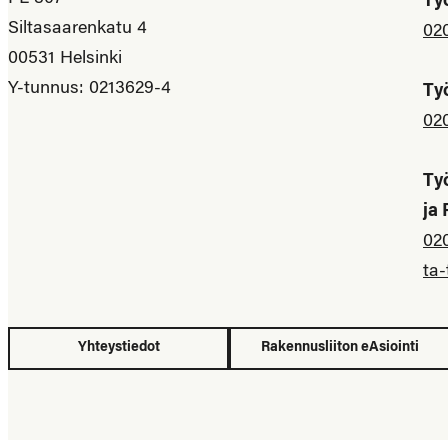
Ty
Siltasaarenkatu 4
02
00531 Helsinki
Y-tunnus: 0213629-4
Ty
02
Ty
ja
02
ta-
Yhteystiedot
Rakennusliiton eAsiointi