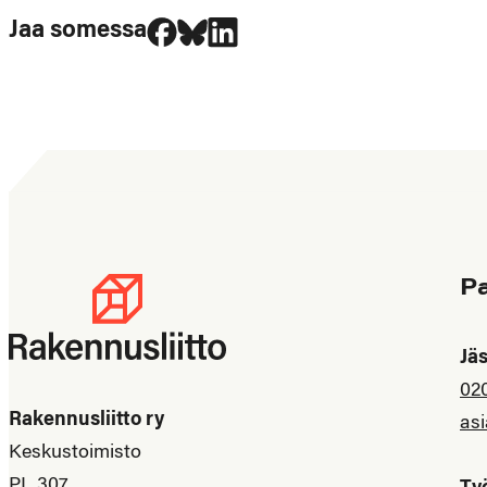
Jaa Facebookissa
Jaa Blueskyssa
Jaa LinkedIn:ssä
Jaa somessa
P
Jä
02
Rakennusliitto ry
asi
Keskustoimisto
PL 307