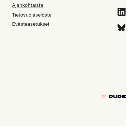
Ajankohtaista
Link
Tietosuojaseloste
Evästeasetukset
Blue