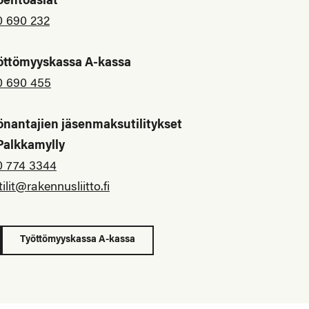
öehtoasiat
0 690 232
öttömyyskassa A-kassa
0 690 455
önantajien jäsenmaksutilitykset
 Palkkamylly
0 774 3344
tilit@rakennusliitto.fi
Työttömyyskassa A-kassa