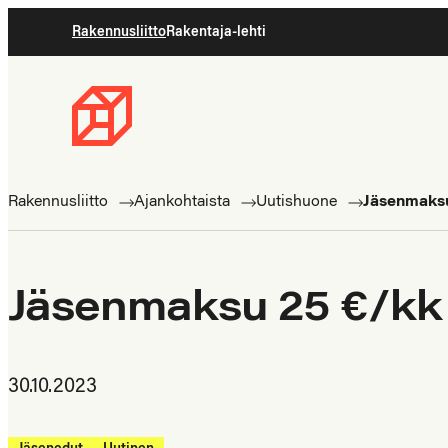
Siirry
Rakennusliitto
Rakentaja-lehti
suoraan
sisältöön
Rakennusliitto
Rakennusalan
ammattilaisten
Rakennusliitto
Ajankohtaista
Uutishuone
Jäsenmaksu
puolella
Jäsenmaksu 25 €/kk
30.10.2023