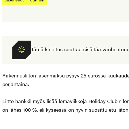
Jäsenedut
Uutinen
Tämä kirjoitus saattaa sisältää vanhentunutta
Rakennusliiton jäsenmaksu pysyy 25 eurossa kuukaudes
perjantaina.
Liitto hankkii myös lisää lomaviikkoja Holiday Clubin l
on lähes 100 %, eli kyseessä on hyvin suosittu etu liit