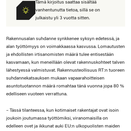
Tämä kirjoitus saattaa sisältää
vanhentunutta tietoa, sillä se on
julkaistu yli 3 vuotta sitten.
Rakennusalan suhdanne synkkenee syksyn edetessä, ja
alan työttömyys on voimakkaassa kasvussa. Lomautusten
ja ehdollisten irtisanomisten määrä tulee entisestään
kasvamaan, kun meneillään olevat rakennuskohteet talven
lähestyessä valmistuvat. Rakennusteollisuus RT:n tuoreen
suhdannekatsauksen mukaan vapaarahoitteisen
asuntotuotannon määrä romahtaa tänä vuonna jopa 80 %
edelliseen vuoteen verrattuna.
– Tässä tilanteessa, kun kotimaiset rakentajat ovat isoin
joukoin joutumassa työttömiksi, viranomaisilla on
edelleen ovet ja ikkunat auki EU:n ulkopuolisten maiden