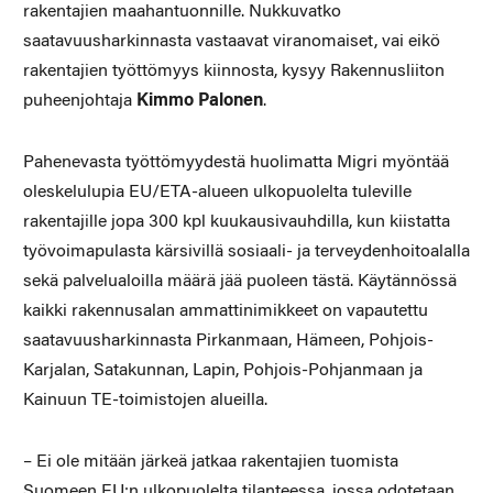
rakentajien maahantuonnille. Nukkuvatko
saatavuusharkinnasta vastaavat viranomaiset, vai eikö
rakentajien työttömyys kiinnosta, kysyy Rakennusliiton
puheenjohtaja
Kimmo Palonen
.
Pahenevasta työttömyydestä huolimatta Migri myöntää
oleskelulupia EU/ETA-alueen ulkopuolelta tuleville
rakentajille jopa 300 kpl kuukausivauhdilla, kun kiistatta
työvoimapulasta kärsivillä sosiaali- ja terveydenhoitoalalla
sekä palvelualoilla määrä jää puoleen tästä. Käytännössä
kaikki rakennusalan ammattinimikkeet on vapautettu
saatavuusharkinnasta Pirkanmaan, Hämeen, Pohjois-
Karjalan, Satakunnan, Lapin, Pohjois-Pohjanmaan ja
Kainuun TE-toimistojen alueilla.
– Ei ole mitään järkeä jatkaa rakentajien tuomista
Suomeen EU:n ulkopuolelta tilanteessa, jossa odotetaan