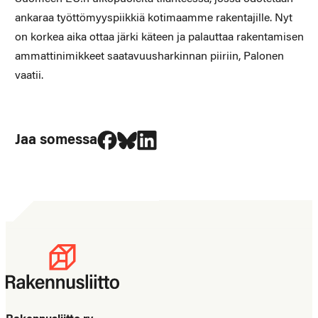
ankaraa työttömyyspiikkiä kotimaamme rakentajille. Nyt
on korkea aika ottaa järki käteen ja palauttaa rakentamisen
ammattinimikkeet saatavuusharkinnan piiriin, Palonen
vaatii.
Jaa Facebookissa
Jaa Blueskyssa
Jaa LinkedIn:ssä
Jaa somessa