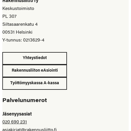
Rakennusliitto ry
Keskustoimisto
PL 307
Siltasaarenkatu 4
00531 Helsinki
Y-tunnus: 0213629-4
Yhteystiedot
Rakennusliiton eAsiointi
Työttömyyskassa A-kassa
Palvelunumerot
Jäsenyysasiat
020 690 231
asiakirjat@rakennusliitto.fi