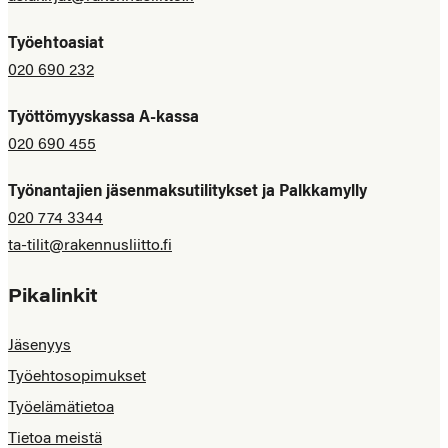
Työehtoasiat
020 690 232
Työttömyyskassa A-kassa
020 690 455
Työnantajien jäsenmaksutilitykset ja Palkkamylly
020 774 3344
ta-tilit@rakennusliitto.fi
Pikalinkit
Jäsenyys
Työehtosopimukset
Työelämätietoa
Tietoa meistä