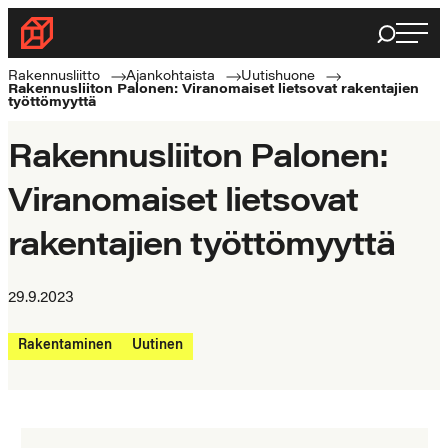
Siirry
Haku
Rakennusliitto
suoraan
Rakennusalan
sisältöön
Rakennusliitto
Ajankohtaista
Uutishuone
Rakennusliiton Palonen: Viranomaiset lietsovat rakentajien
ammattilaisten
työttömyyttä
puolella
Rakennusliiton Palonen:
Viranomaiset lietsovat
rakentajien työttömyyttä
29.9.2023
Rakentaminen
Uutinen