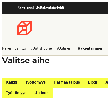
Siirry
Rakennusliitto
Rakentaja-lehti
suoraan
sisältöön
Rakennusliitto
Rakennusalan
ammattilaisten
Rakennusliitto
Uutishuone
Uutinen
Rakentaminen
puolella
Valitse aihe
Kaikki
Työttömyys
Harmaa talous
Blogi
J
Työttömyys
Uutinen