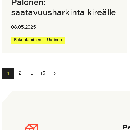
Palonen:
saatavuusharkinta kireälle
08.05.2025
Rakentaminen
Uutinen
Artikkelien
1
2
…
15
sivutus
P