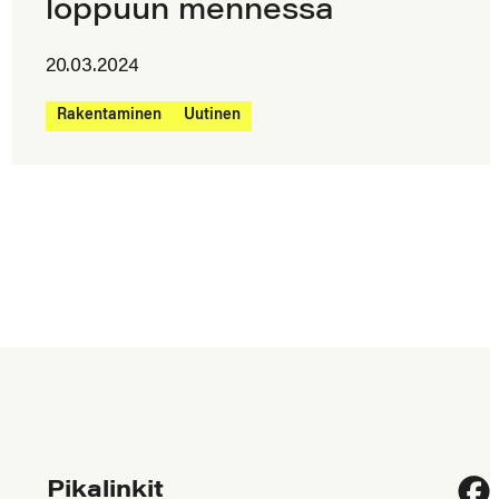
loppuun mennessä
20.03.2024
Rakentaminen
Uutinen
Pikalinkit
Fac