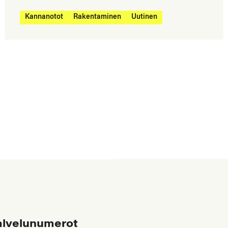
Kannanotot
Rakentaminen
Uutinen
alvelunumerot