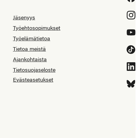
Inst
Jäsenyys
Työehtosopimukset
YouT
Työelämätietoa
Tietoa meistä
Tikt
Ajankohtaista
Link
Tietosuojaseloste
Evästeasetukset
Blue