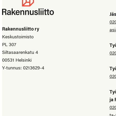
Jä
02
Rakennusliitto ry
asi
Keskustoimisto
PL 307
Ty
Siltasaarenkatu 4
02
00531 Helsinki
Y-tunnus: 0213629-4
Ty
02
Ty
ja
02
ta-