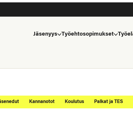
Jäsenyys
Työehtosopimukset
Työel
äsenedut
Kannanotot
Koulutus
Palkat ja TES