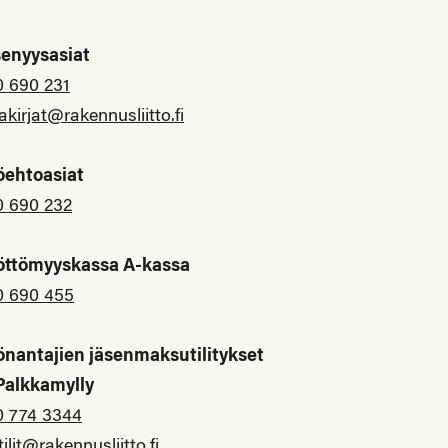
senyysasiat
0 690 231
akirjat@rakennusliitto.fi
öehtoasiat
0 690 232
öttömyyskassa A-kassa
0 690 455
önantajien jäsenmaksutilitykset
 Palkkamylly
0 774 3344
tilit@rakennusliitto.fi