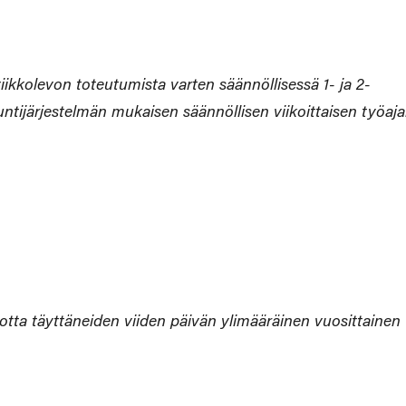
ikkolevon toteutumista varten säännöllisessä 1- ja 2-
untijärjestelmän mukaisen säännöllisen viikoittaisen työaj
uotta täyttäneiden viiden päivän ylimääräinen vuosittainen