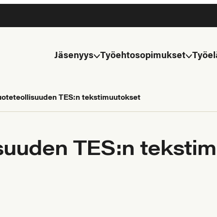
Jäsenyys
Työehtosopimukset
Työel
oteteollisuuden TES:n tekstimuutokset
suuden TES:n teksti