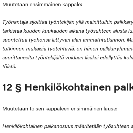
Muutetaan ensimmäinen kappale:
Työnantaja sijoittaa työntekijän yllä mainittuihin palk
tarkistaa kuuden kuukauden aikana työsuhteen alusta lu
suoritettua työhönsä liittyvän alan ammattitutkinnon. Mi
tutkinnon mukaisia työtehtäviä, on hänen palkkaryhmän
suorittaneelta työntekijältä voidaan lisäksi edellyttä
töistä.
12 § Henkilökohtainen pa
Muutetaan toisen kappaleen ensimmäinen lause:
Henkilökohtainen palkanosuus määritetään työsuhteen al