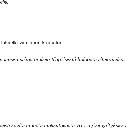
lla.
ajan palkka
tuksella viimeinen kappale:
 lapsen sairastumisen tilapäisestä hoidosta aiheutuvissa
isesti sovita muusta maksutavasta. RTT:n jäsenyrityksissä