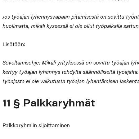
Jos työajan lyhennysvapaan pitämisestä on sovittu työnt
huolimatta, mikäli kyseessä ei ole ollut työpaikalla satt
Lisätään:
Soveltamisohje: Mikäli yrityksessä on sovittu työajan ly
kertyy työajan lyhennys tehdyltä säännölliseltä työajalta. 
työajasta ei ole vaikutusta työajan lyhentämisen laskent
11 § Palkkaryhmät
Palkkaryhmiin sijoittaminen