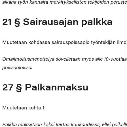
aikana työn kannalta merkityksellisten tekijöiden perustee
21 § Sairaus
Muutetaan kohdassa sairauspoissaolo työntekijän ilmoi
Omailmoitusmenettelyä sovelletaan myös alle 10-vuotiaan
poissaoloissa.
27 § Palkanmaksu
Muutetaan kohta 1:
Palkka maksetaan kaksi kertaa kuukaudessa, ellei paikall