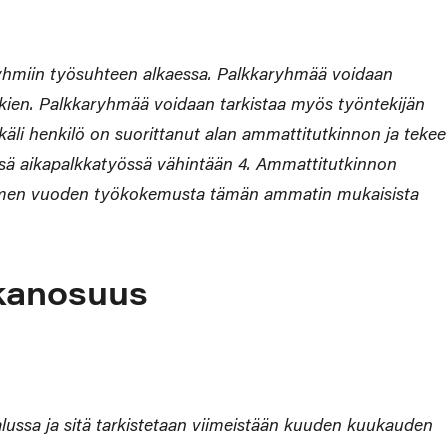
karyhmiin työsuhteen alkaessa. Palkkaryhmää voidaan
kien. Palkkaryhmää voidaan tarkistaa myös työntekijän
käli henkilö on suorittanut alan ammattitutkinnon ja tekee
sä aikapalkkatyössä vähintään 4. Ammattitutkinnon
ä kolmen vuoden työkokemusta tämän ammatin mukaisista
lkanosuus
ussa ja sitä tarkistetaan viimeistään kuuden kuukauden