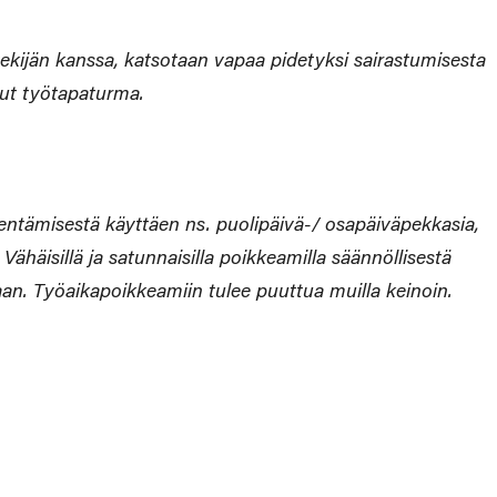
ekijän kanssa, katsotaan vapaa pidetyksi sairastumisesta
unut työtapaturma.
hentämisestä käyttäen ns. puolipäivä-/ osapäiväpekkasia,
Vähäisillä ja satunnaisilla poikkeamilla säännöllisestä
aan. Työaikapoikkeamiin tulee puuttua muilla keinoin.