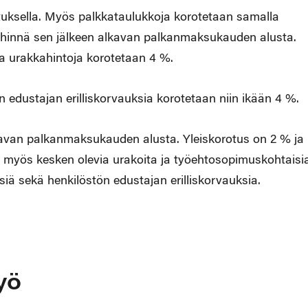
tuksella. Myös palkkataulukkoja korotetaan samalla
 lähinnä sen jälkeen alkavan palkanmaksukauden alusta.
a urakkahintoja korotetaan 4 %.
 edustajan erilliskorvauksia korotetaan niin ikään 4 %.
kavan palkanmaksukauden alusta. Yleiskorotus on 2 % ja
 myös kesken olevia urakoita ja työehtosopimuskohtaisi
iä sekä henkilöstön edustajan erilliskorvauksia.
yö