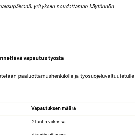
nmaksupäivänä, yrityksen noudattaman käytännön
önnettävä vapautus työstä
tetään pääluottamushenkilölle ja työsuojeluvaltuutetulle
Vapautuksen määrä
2 tuntia viikossa