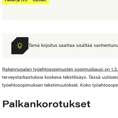
Palkat ja TES
Uutinen
Tämä kirjoitus saattaa sisältää vanhentunutta
Rakennusalan työehtosopimusten sopimuskausi on 1.3
terveystarkastuksia koskeva tekstilisäys. Tässä uutise
työehtosopimuksen tekstimuutokset. Koko työehtosopi
Palkankorotukset