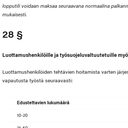
lopputili voidaan maksaa seuraavana normaalina palka
mukaisesti.
28 §
Luottamushenkilöille ja työsuojeluvaltuutetuille my
Luottamushenkilöiden tehtävien hoitamista varten järjes
vapautusta työstä seuraavasti:
Edustettavien lukumäärä
10-20