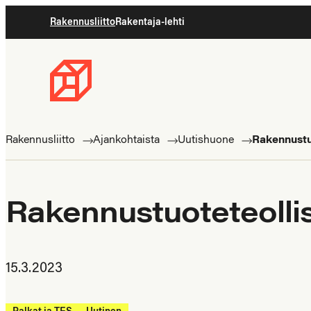
Siirry
Rakennusliitto
Rakentaja-lehti
suoraan
sisältöön
Rakennusliitto
Rakennusalan
ammattilaisten
Rakennusliitto
Ajankohtaista
Uutishuone
Rakennustu
puolella
Rakennustuoteteolli
15.3.2023