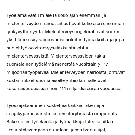
Työelämä vaatii mieleltä koko ajan enemmän, ja
mielenterveyden häiriöt aiheuttavat koko ajan enemmän
työkyvyttömyyttä. Mielenterveysongelmat ovat suurin
yksittäinen syy sairauspoissaoloihin työpaikoilla, ja jopa
puolet työkyvyttömyyseläkkeistä johtuu
mielenterveyssyistä. Mielenterveyssyiden takia
suomalainen työelämä menettää vuosittain yli 17
miljoonaa työpäivää. Mielenterveyden häiriöistä johtuvat
kustannukset suomalaiselle yhteiskunnalle ovat
kokonaisuudessaan noin 11,1 miljardia euroa vuodessa.
Työssäjaksaminen koskettaa kaikkia rakentajia
suojakypärän väristä tai henkilöryhmästä riippumatta.
Rakentajien työelämää ja työpaikkoja tulee kehittää
keskustelevampaan suuntaan, jossa työntekijät,