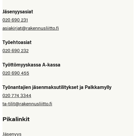
Jäsenyysasiat
020 690 231
asiakirjat@rakennusliitto.fi
Työehtoasiat
020 690 232
Työttömyyskassa A-kassa
020 690 455
Työnantajien jäsenmaksutilitykset ja Palkkamylly
020 774 3344
ta-tilit@rakennusliitto.fi
Pikalinkit
Jäsenyys