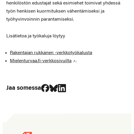
henkilöstön edustajat sekä esimiehet toimivat yhdessä
työn henkisen kuormituksen vähentämiseksi ja
työhyvinvoinnin parantamiseksi.
Lisätietoa ja työkaluja löytyy
Rakentajan rukkanen -verkkotyökalusta
Mielenturvaa.fi-verkkosivuilta
.
Jaa Facebookissa
Jaa Blueskyssa
Jaa LinkedIn:ssä
Jaa somessa