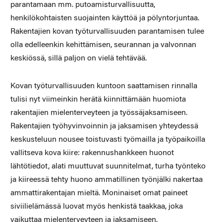
parantamaan mm. putoamisturvallisuutta,
henkilökohtaisten suojainten käyttöä ja pölyntorjuntaa.
Rakentajien kovan työturvallisuuden parantamisen tulee
olla edelleenkin kehittämisen, seurannan ja valvonnan
keskiössä, sillä paljon on vielä tehtävää.
Kovan työturvallisuuden kuntoon saattamisen rinnalla
tulisi nyt viimeinkin herätä kiinnittämään huomiota
rakentajien mielenterveyteen ja työssäjaksamiseen.
Rakentajien työhyvinvoinnin ja jaksamisen yhteydessä
keskusteluun nousee toistuvasti työmailla ja työpaikoilla
vallitseva kova kiire: rakennushankkeen huonot
lähtötiedot, alati muuttuvat suunnitelmat, turha työnteko
ja kiireessä tehty huono ammatillinen työnjälki nakertaa
ammattirakentajan mieltä. Moninaiset omat paineet
siviilielämässä luovat myös henkistä taakkaa, joka
vaikuttaa mielenterveyteen ja jaksamiseen.