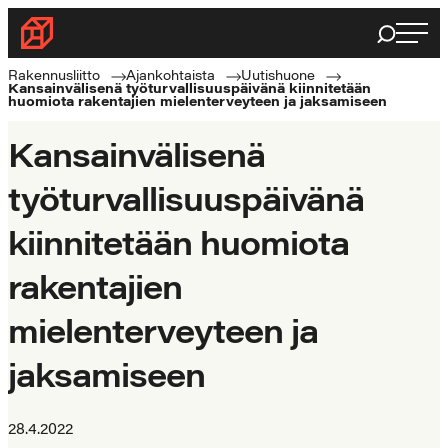
Siirry
Haku
Rakennusliitto
suoraan
Rakennusalan
sisältöön
Rakennusliitto
Ajankohtaista
Uutishuone
Kansainvälisenä työturvallisuuspäivänä kiinnitetään
ammattilaisten
huomiota rakentajien mielenterveyteen ja jaksamiseen
puolella
Kansainvälisenä
työturvallisuuspäivänä
kiinnitetään huomiota
rakentajien
mielenterveyteen ja
jaksamiseen
28.4.2022