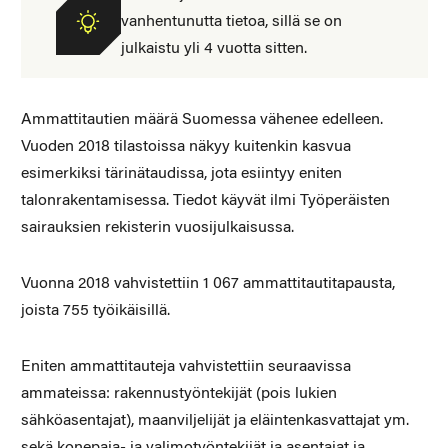
vanhentunutta tietoa, sillä se on
julkaistu yli 4 vuotta sitten.
Ammattitautien määrä Suomessa vähenee edelleen.
Vuoden 2018 tilastoissa näkyy kuitenkin kasvua
esimerkiksi tärinätaudissa, jota esiintyy eniten
talonrakentamisessa. Tiedot käyvät ilmi Työperäisten
sairauksien rekisterin vuosijulkaisussa.
Vuonna 2018 vahvistettiin 1 067 ammattitautitapausta,
joista 755 työikäisillä.
Eniten ammattitauteja vahvistettiin seuraavissa
ammateissa: rakennustyöntekijät (pois lukien
sähköasentajat), maanviljelijät ja eläintenkasvattajat ym.
sekä konepaja- ja valimotyöntekijät ja asentajat ja