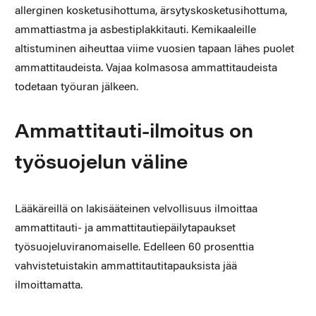
allerginen kosketusihottuma, ärsytyskosketusihottuma,
ammattiastma ja asbestiplakkitauti. Kemikaaleille
altistuminen aiheuttaa viime vuosien tapaan lähes puolet
ammattitaudeista. Vajaa kolmasosa ammattitaudeista
todetaan työuran jälkeen.
Ammattitauti-ilmoitus on
työsuojelun väline
Lääkäreillä on lakisääteinen velvollisuus ilmoittaa
ammattitauti- ja ammattitautiepäilytapaukset
työsuojeluviranomaiselle. Edelleen 60 prosenttia
vahvistetuistakin ammattitautitapauksista jää
ilmoittamatta.