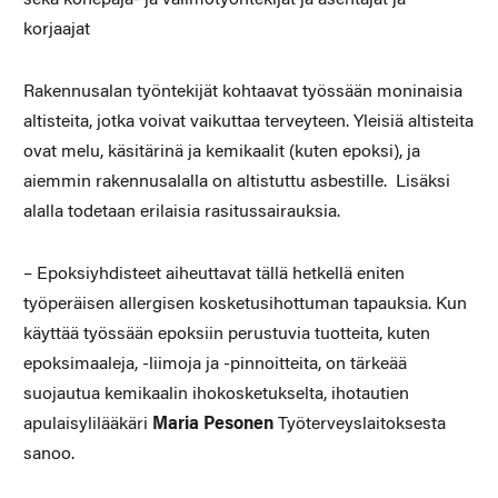
korjaajat
Rakennusalan työntekijät kohtaavat työssään moninaisia
altisteita, jotka voivat vaikuttaa terveyteen. Yleisiä altisteita
ovat melu, käsitärinä ja kemikaalit (kuten epoksi), ja
aiemmin rakennusalalla on altistuttu asbestille. Lisäksi
alalla todetaan erilaisia rasitussairauksia.
– Epoksiyhdisteet aiheuttavat tällä hetkellä eniten
työperäisen allergisen kosketusihottuman tapauksia. Kun
käyttää työssään epoksiin perustuvia tuotteita, kuten
epoksimaaleja, -liimoja ja -pinnoitteita, on tärkeää
suojautua kemikaalin ihokosketukselta, ihotautien
apulaisylilääkäri
Maria Pesonen
Työterveyslaitoksesta
sanoo.