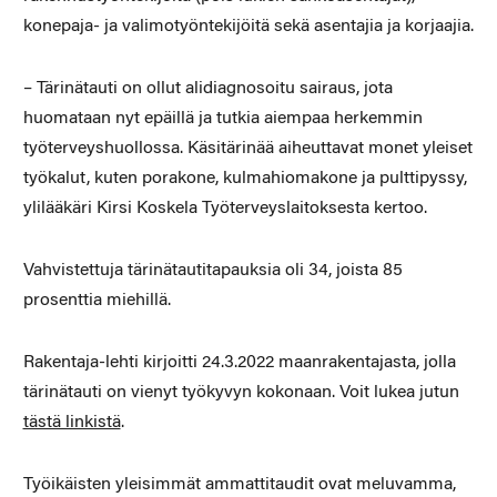
konepaja- ja valimotyöntekijöitä sekä asentajia ja korjaajia.
– Tärinätauti on ollut alidiagnosoitu sairaus, jota
huomataan nyt epäillä ja tutkia aiempaa herkemmin
työterveyshuollossa. Käsitärinää aiheuttavat monet yleiset
työkalut, kuten porakone, kulmahiomakone ja pulttipyssy,
ylilääkäri Kirsi Koskela Työterveyslaitoksesta kertoo.
Vahvistettuja tärinätautitapauksia oli 34, joista 85
prosenttia miehillä.
Rakentaja-lehti kirjoitti 24.3.2022 maanrakentajasta, jolla
tärinätauti on vienyt työkyvyn kokonaan. Voit lukea jutun
tästä linkistä
.
Työikäisten yleisimmät ammattitaudit ovat meluvamma,