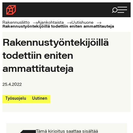
Siirry
Haku
Rakennusliitto
suoraan
Rakennusalan
sisältöön
Rakennusliitto
Ajankohtaista
Uutishuone
Rakennustyöntekijöillä todettiin eniten ammattitauteja
ammattilaisten
puolella
Rakennustyöntekijöillä
todettiin eniten
ammattitauteja
25.4.2022
Työsuojelu
Uutinen
Tämä kirjoitus saattaa sisältää