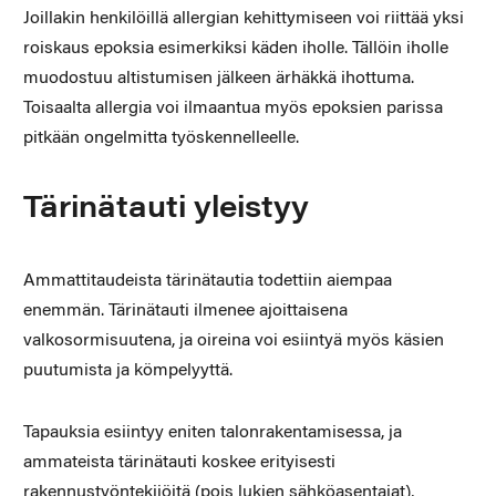
Joillakin henkilöillä allergian kehittymiseen voi riittää yksi
roiskaus epoksia esimerkiksi käden iholle. Tällöin iholle
muodostuu altistumisen jälkeen ärhäkkä ihottuma.
Toisaalta allergia voi ilmaantua myös epoksien parissa
pitkään ongelmitta työskennelleelle.
Tärinätauti yleistyy
Ammattitaudeista tärinätautia todettiin aiempaa
enemmän. Tärinätauti ilmenee ajoittaisena
valkosormisuutena, ja oireina voi esiintyä myös käsien
puutumista ja kömpelyyttä.
Tapauksia esiintyy eniten talonrakentamisessa, ja
ammateista tärinätauti koskee erityisesti
rakennustyöntekijöitä (pois lukien sähköasentajat),