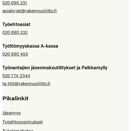
020 690 231
asiakirjat@rakennusliitto.fi
Työehtoasiat
020 690 232
Työttömyyskassa A-kassa
020 690 455
Työnantajien jäsenmaksutilitykset ja Palkkamylly
020 774 3344
ta-tilit@rakennusliitto.fi
Pikalinkit
Jäsenyys
Työehtosopimukset