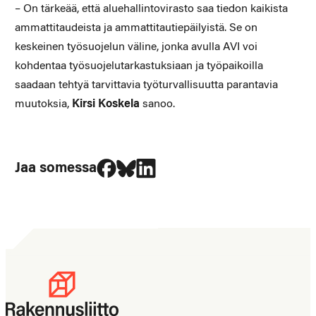
– On tärkeää, että aluehallintovirasto saa tiedon kaikista
ammattitaudeista ja ammattitautiepäilyistä. Se on
keskeinen työsuojelun väline, jonka avulla AVI voi
kohdentaa työsuojelutarkastuksiaan ja työpaikoilla
saadaan tehtyä tarvittavia työturvallisuutta parantavia
muutoksia,
Kirsi Koskela
sanoo.
Jaa Facebookissa
Jaa Blueskyssa
Jaa LinkedIn:ssä
Jaa somessa