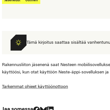
Jäsenedut
Uutinen
Tämä kirjoitus saattaa sisältää vanhentunutta
Rakennusliiton jäsenenä saat Nesteen mobiilisovelluksell
käyttöösi, kun otat käyttöön Neste-äppi-sovelluksen ja l
Tarkemmat ohjeet käyttöönottoon
Jaa Facebookissa
Jaa Blueskyssa
Jaa LinkedIn:ssä
Jaa somessa