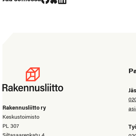
P
Jä
02
Rakennusliitto ry
asi
Keskustoimisto
PL 307
Ty
Siltasaarenkatu 4