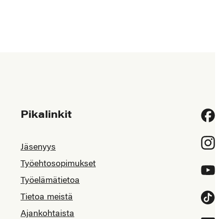
Pikalinkit
Fac
Inst
Jäsenyys
Työehtosopimukset
YouT
Työelämätietoa
Tietoa meistä
Tikt
Ajankohtaista