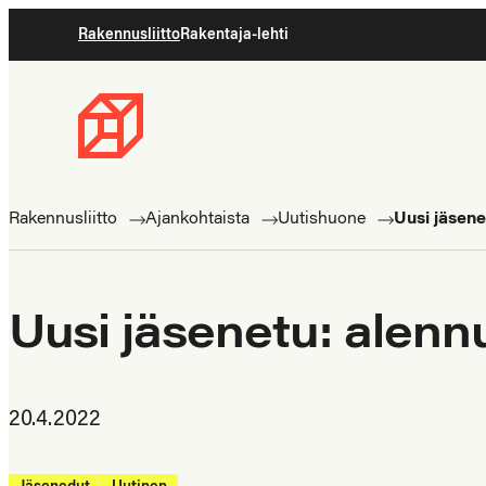
Siirry
Rakennusliitto
Rakentaja-lehti
suoraan
sisältöön
Rakennusliitto
Rakennusalan
ammattilaisten
Rakennusliitto
Ajankohtaista
Uutishuone
Uusi jäsene
puolella
Uusi jäsenetu: alenn
20.4.2022