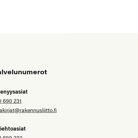
alvelunumerot
senyysasiat
0 690 231
akirjat@rakennusliitto.fi
öehtoasiat