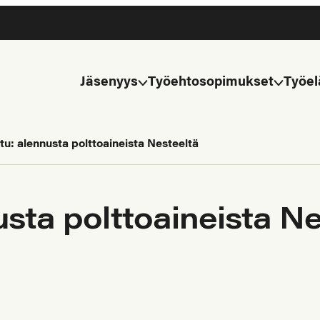
Jäsenyys
Työehtosopimukset
Työel
tu: alennusta polttoaineista Nesteeltä
usta polttoaineista N