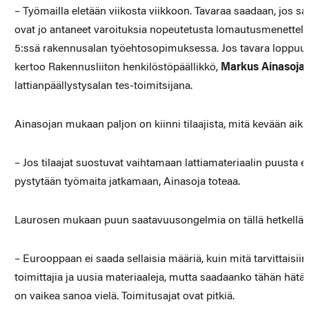
– Työmailla eletään viikosta viikkoon. Tavaraa saadaan, jos sa
ovat jo antaneet varoituksia nopeutetusta lomautusmenettely
5:ssä rakennusalan työehtosopimuksessa. Jos tavara loppuu,
kertoo Rakennusliiton henkilöstöpäällikkö,
Markus Ainasoja
lattianpäällystysalan tes-toimitsijana.
Ainasojan mukaan paljon on kiinni tilaajista, mitä kevään aik
– Jos tilaajat suostuvat vaihtamaan lattiamateriaalin puusta es
pystytään työmaita jatkamaan, Ainasoja toteaa.
Laurosen mukaan puun saatavuusongelmia on tällä hetkellä m
– Eurooppaan ei saada sellaisia määriä, kuin mitä tarvittaisi
toimittajia ja uusia materiaaleja, mutta saadaanko tähän hätää
on vaikea sanoa vielä. Toimitusajat ovat pitkiä.