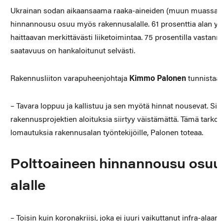
Ukrainan sodan aikaansaama raaka-aineiden (muun muassa te
hinnannousu osuu myös rakennusalalle. 61 prosenttia alan yri
haittaavan merkittävästi liiketoimintaa. 75 prosentilla vasta
saatavuus on hankaloitunut selvästi.
Rakennusliiton varapuheenjohtaja
Kimmo Palonen
tunnistaa
– Tavara loppuu ja kallistuu ja sen myötä hinnat nousevat. Si
rakennusprojektien aloituksia siirtyy väistämättä. Tämä tarko
lomautuksia rakennusalan työntekijöille, Palonen toteaa.
Polttoaineen hinnannousu osuu 
alalle
– Toisin kuin koronakriisi, joka ei juuri vaikuttanut infra-alaa