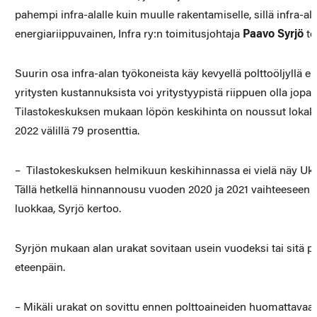
pahempi infra-alalle kuin muulle rakentamiselle, sillä infra-
energiariippuvainen, Infra ry:n toimitusjohtaja
Paavo Syrjö
to
Suurin osa infra-alan työkoneista käy kevyellä polttoöljyllä el
yritysten kustannuksista voi yritystyypistä riippuen olla jop
Tilastokeskuksen mukaan löpön keskihinta on noussut lokak
2022 välillä 79 prosenttia.
– Tilastokeskuksen helmikuun keskihinnassa ei vielä näy Ukr
Tällä hetkellä hinnannousu vuoden 2020 ja 2021 vaihteeseen o
luokkaa, Syrjö kertoo.
Syrjön mukaan alan urakat sovitaan usein vuodeksi tai sitä 
eteenpäin.
– Mikäli urakat on sovittu ennen polttoaineiden huomattavaa k