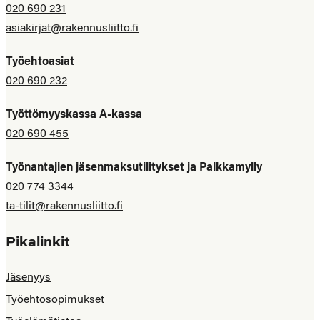
020 690 231
asiakirjat@rakennusliitto.fi
Työehtoasiat
020 690 232
Työttömyyskassa A-kassa
020 690 455
Työnantajien jäsenmaksutilitykset ja Palkkamylly
020 774 3344
ta-tilit@rakennusliitto.fi
Pikalinkit
Jäsenyys
Työehtosopimukset