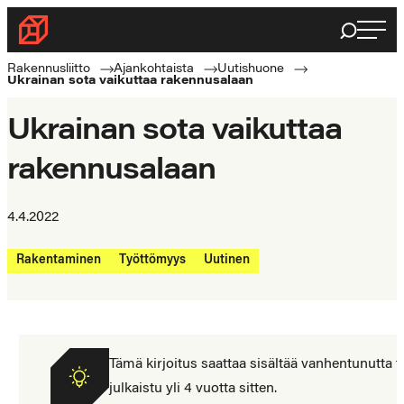
Siirry
Haku
Rakennusliitto
suoraan
Rakennusalan
sisältöön
Rakennusliitto
Ajankohtaista
Uutishuone
Ukrainan sota vaikuttaa rakennusalaan
ammattilaisten
puolella
Ukrainan sota vaikuttaa
rakennusalaan
4.4.2022
Rakentaminen
Työttömyys
Uutinen
Tämä kirjoitus saattaa sisältää vanhentunutta tie
julkaistu yli 4 vuotta sitten.