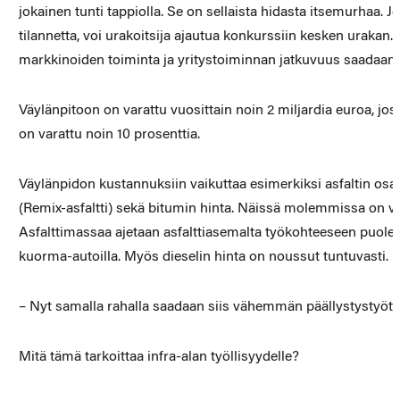
jokainen tunti tappiolla. Se on sellaista hidasta itsemurhaa. J
tilannetta, voi urakoitsija ajautua konkurssiin kesken urakan. 
markkinoiden toiminta ja yritystoiminnan jatkuvuus saadaan 
Väylänpitoon on varattu vuosittain noin 2 miljardia euroa, jos
on varattu noin 10 prosenttia.
Väylänpidon kustannuksiin vaikuttaa esimerkiksi asfaltin os
(Remix-asfaltti) sekä bitumin hinta. Näissä molemmissa on v
Asfalttimassaa ajetaan asfalttiasemalta työkohteeseen puolest
kuorma-autoilla. Myös dieselin hinta on noussut tuntuvasti.
– Nyt samalla rahalla saadaan siis vähemmän päällystystyötä,
Mitä tämä tarkoittaa infra-alan työllisyydelle?