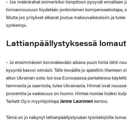
– Jos määrärahat esimerkiksi tienpitoon pysyvät ennallaan ja
hinnannousuun löydetään jonkinlainen kompensaatiotapa, on 
Mutta jos yritykset alkavat joutua maksuvaikeuksiin ja tulee k
synkempi.
Lattianpäällystyksessä lomaut
– Jo ensimmäisen koronakevään aikana puun hinta lähti nou
kysyntä kasvoi selvästi. Tälle keväälle jo ajateltiin tilanteen ole
alkoi Ukrainan sota. Iso osa Euroopassa parketeissa käytettä
tammesta ja saarnista, tulee Ukrainasta. Hinnat ovat noussee
prosenttia ja saatavuus on huono. Hintaa nostaa lisäksi kulj
Tarkett Oy:n myyntijohtaja
Janne Lauronen
kertoo.
Tämä on jo näkynyt lattianpäällystysalan työntekijöille lomau