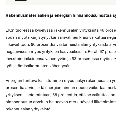
Rakennusmateriaalien ja energian hinnannousu nostaa synk
EK:n tuoreessa kyselyssä rakennusalan yrityksistä 46 prosentt
sodan myötä kärjistynyt kansainvälinen kriisi vaikuttaa negati
liikevaihtoon. 56 prosenttia vastanneista alan yrityksistä arvio
negatiivisesti myös yrityksen kasvuaikeisiin. Peräti 67 prosent
investointiaikeidensa vähentyvän ja 53 prosentissa myös arvio
työllistämisaikomusten vähentyvän.
Energian tuntuva kallistuminen myös näkyi rakennusalan yrit
prosenttia arvioi, että energian hinnan nousu vaikuttaa merkit
yrityksen liiketoimintaan, 55 prosenttia, että se vaikuttaa jon
hinnannousun arveltiin haittaavan merkittävästi liiketoiminta
rakennusalan yrityksistä.