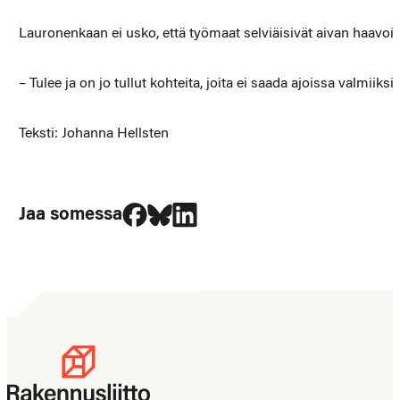
Lauronenkaan ei usko, että työmaat selviäisivät aivan haavoitt
– Tulee ja on jo tullut kohteita, joita ei saada ajoissa valmiiks
Teksti: Johanna Hellsten
Jaa Facebookissa
Jaa Blueskyssa
Jaa LinkedIn:ssä
Jaa somessa