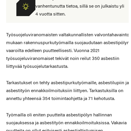
vanhentunutta tietoa, sillä se on julkaistu yli
4 vuotta sitten.
Työsuojeluviranomaisten valtakunnallisten valvontahavainto
mukaan rakennuspurkutyömailla suojaudutaan asbestipölyn
vaaroilta edelleen puutteellisesti. Vuonna 2021
työsuojeluviranomaiset tekivät noin reilut 350 asbestiin
liittyvää työsuojelutarkastusta.
Tarkastukset on tehty asbestipurkutyömaille, asbestilupiin ja
asbestityön ennakkoilmoituksiin liittyen. Tarkastuksilla on
annettu yhteensä 354 toimintaohjetta ja 71 kehotusta.
Työmailla oli eniten puutteita asbestipölyn hallinnan
suojauksessa ja asbestityön ennakkoilmoituksissa. Vakavia
puutteita on ollut erityisesti asbestialtistumisen