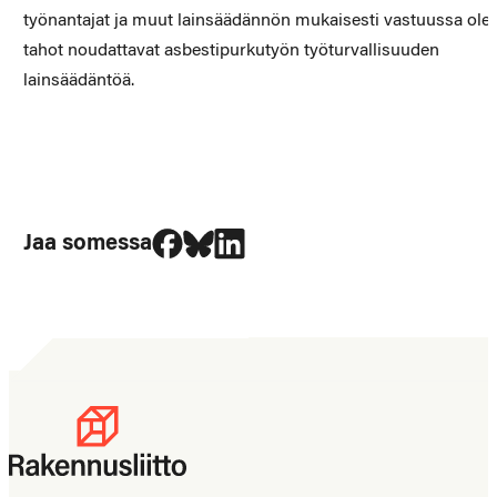
työnantajat ja muut lainsäädännön mukaisesti vastuussa ole
tahot noudattavat asbestipurkutyön työturvallisuuden
lainsäädäntöä.
Jaa Facebookissa
Jaa Blueskyssa
Jaa LinkedIn:ssä
Jaa somessa