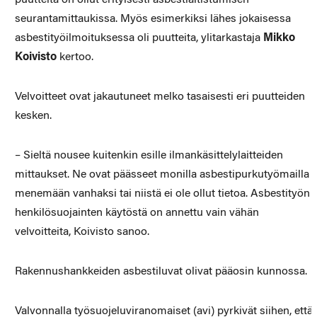
seurantamittaukissa. Myös esimerkiksi lähes jokaisessa
asbestityöilmoituksessa oli puutteita, ylitarkastaja
Mikko
Koivisto
kertoo.
Velvoitteet ovat jakautuneet melko tasaisesti eri puutteiden
kesken.
– Sieltä nousee kuitenkin esille ilmankäsittelylaitteiden
mittaukset. Ne ovat päässeet monilla asbestipurkutyömailla
menemään vanhaksi tai niistä ei ole ollut tietoa. Asbestityön
henkilösuojainten käytöstä on annettu vain vähän
velvoitteita, Koivisto sanoo.
Rakennushankkeiden asbestiluvat olivat pääosin kunnossa.
Valvonnalla työsuojeluviranomaiset (avi) pyrkivät siihen, että