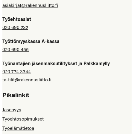
asiakirjat@rakennusliitto.fi
Työehtoasiat
020 690 232
Työttömyyskassa A-kassa
020 690 455
Työnantajien jäsenmaksutilitykset ja Palkkamylly
020 774 3344
ta-tilit@rakennusliitto.fi
Pikalinkit
Jäsenyys
Työehtosopimukset
Työelämätietoa