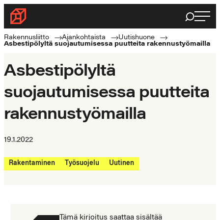
Siirry
Haku
Rakennusliitto
suoraan
Rakennusalan
sisältöön
Rakennusliitto
Ajankohtaista
Uutishuone
Asbestipölyltä suojautumisessa puutteita rakennustyömailla
ammattilaisten
puolella
Asbestipölyltä
suojautumisessa puutteita
rakennustyömailla
19.1.2022
Rakentaminen
Työsuojelu
Uutinen
Tämä kirjoitus saattaa sisältää