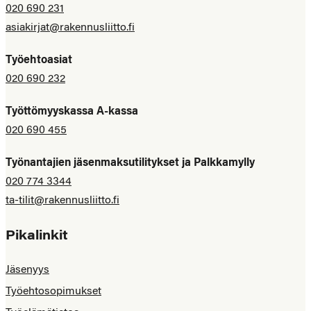
020 690 231
asiakirjat@rakennusliitto.fi
Työehtoasiat
020 690 232
Työttömyyskassa A-kassa
020 690 455
Työnantajien jäsenmaksutilitykset ja Palkkamylly
020 774 3344
ta-tilit@rakennusliitto.fi
Pikalinkit
Jäsenyys
Työehtosopimukset