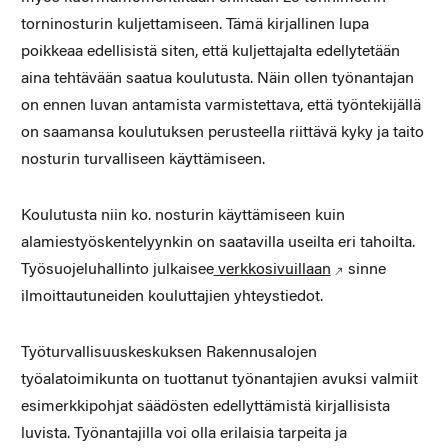
torninosturin kuljettamiseen. Tämä kirjallinen lupa
poikkeaa edellisistä siten, että kuljettajalta edellytetään
aina tehtävään saatua koulutusta. Näin ollen työnantajan
on ennen luvan antamista varmistettava, että työntekijällä
on saamansa koulutuksen perusteella riittävä kyky ja taito
nosturin turvalliseen käyttämiseen.
Koulutusta niin ko. nosturin käyttämiseen kuin
alamiestyöskentelyynkin on saatavilla useilta eri tahoilta.
Työsuojeluhallinto julkaisee
verkkosivuillaan
sinne
ilmoittautuneiden kouluttajien yhteystiedot.
Työturvallisuuskeskuksen Rakennusalojen
työalatoimikunta on tuottanut työnantajien avuksi valmiit
esimerkkipohjat säädösten edellyttämistä kirjallisista
luvista. Työnantajilla voi olla erilaisia tarpeita ja