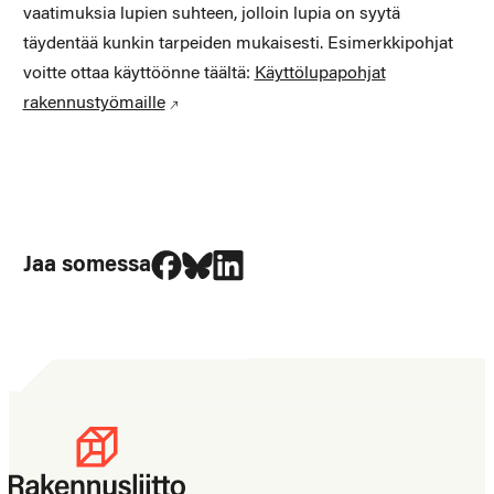
vaatimuksia lupien suhteen, jolloin lupia on syytä
täydentää kunkin tarpeiden mukaisesti. Esimerkkipohjat
voitte ottaa käyttöönne täältä:
Käyttölupapohjat
rakennustyömaille
Jaa Facebookissa
Jaa Blueskyssa
Jaa LinkedIn:ssä
Jaa somessa