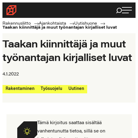
Siirry
Haku
Rakennusliitto
suoraan
Rakennusalan
sisältöön
Rakennusliitto
Ajankohtaista
Uutishuone
Taakan kiinnittäjä ja muut työnantajan kirjalliset luvat
ammattilaisten
puolella
Taakan kiinnittäjä ja muut
työnantajan kirjalliset luvat
4.1.2022
Rakentaminen
Työsuojelu
Uutinen
Tämä kirjoitus saattaa sisältää
vanhentunutta tietoa, sillä se on