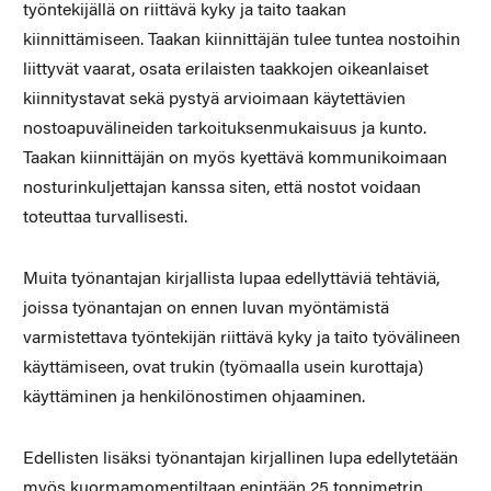
työntekijällä on riittävä kyky ja taito taakan
kiinnittämiseen. Taakan kiinnittäjän tulee tuntea nostoihin
liittyvät vaarat, osata erilaisten taakkojen oikeanlaiset
kiinnitystavat sekä pystyä arvioimaan käytettävien
nostoapuvälineiden tarkoituksenmukaisuus ja kunto.
Taakan kiinnittäjän on myös kyettävä kommunikoimaan
nosturinkuljettajan kanssa siten, että nostot voidaan
toteuttaa turvallisesti.
Muita työnantajan kirjallista lupaa edellyttäviä tehtäviä,
joissa työnantajan on ennen luvan myöntämistä
varmistettava työntekijän riittävä kyky ja taito työvälineen
käyttämiseen, ovat trukin (työmaalla usein kurottaja)
käyttäminen ja henkilönostimen ohjaaminen.
Edellisten lisäksi työnantajan kirjallinen lupa edellytetään
myös kuormamomentiltaan enintään 25 tonnimetrin