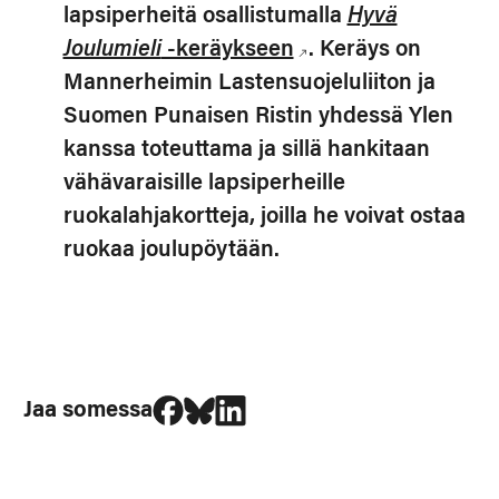
lapsiperheitä osallistumalla
Hyvä
Joulumieli
-keräykseen
. Keräys on
Mannerheimin Lastensuojeluliiton ja
Suomen Punaisen Ristin yhdessä Ylen
kanssa toteuttama ja sillä hankitaan
vähävaraisille lapsiperheille
ruokalahjakortteja, joilla he voivat ostaa
ruokaa joulupöytään.
Jaa Facebookissa
Jaa Blueskyssa
Jaa LinkedIn:ssä
Jaa somessa