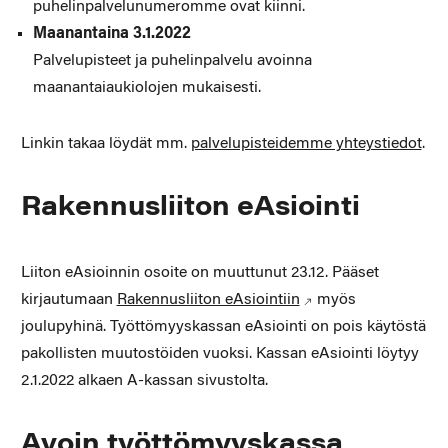
puhelinpalvelunumeromme ovat kiinni.
Maanantaina 3.1.2022
Palvelupisteet ja puhelinpalvelu avoinna
maanantaiaukiolojen mukaisesti.
Linkin takaa löydät mm.
palvelupisteidemme yhteystiedot
.
Rakennusliiton eAsiointi
Liiton eAsioinnin osoite on muuttunut 23.12. Pääset
kirjautumaan
Rakennusliiton eAsiointiin
myös
joulupyhinä. Työttömyyskassan eAsiointi on pois käytöstä
pakollisten muutostöiden vuoksi. Kassan eAsiointi löytyy
2.1.2022 alkaen A-kassan sivustolta.
Avoin työttömyyskassa