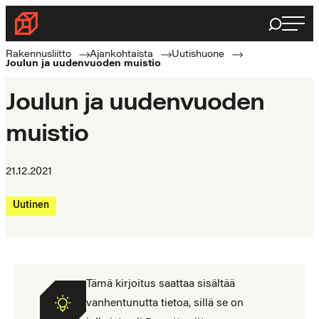
Siirry
Haku
Rakennusliitto
suoraan
Rakennusalan
sisältöön
Rakennusliitto
Ajankohtaista
Uutishuone
Joulun ja uudenvuoden muistio
ammattilaisten
puolella
Joulun ja uudenvuoden
muistio
21.12.2021
Uutinen
Tämä kirjoitus saattaa sisältää
vanhentunutta tietoa, sillä se on