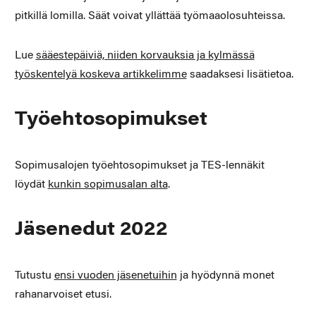
pitkillä lomilla. Säät voivat yllättää työmaaolosuhteissa.
Lue
sääestepäiviä, niiden korvauksia ja kylmässä
työskentelyä koskeva artikkelimme
saadaksesi lisätietoa.
Työehtosopimukset
Sopimusalojen työehtosopimukset ja TES-lennäkit
löydät
kunkin sopimusalan alta
.
Jäsenedut 2022
Tutustu
ensi vuoden jäsenetuihin
ja hyödynnä monet
rahanarvoiset etusi.