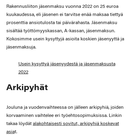
Rakennusliiton jäsenmaksu vuonna 2022 on 25 euroa
kuukaudessa, eli jäsenen ei tarvitse enää maksaa tiettyä
prosenttia ansiotulosta tai päivärahasta. Jäsenmaksu
sisältää työttömyyskassan, A-kassan, jäsenmaksun.
Kokosimme usein kysyttyjä asioita koskien jäsenyyttä ja
jäsenmaksuja.
Usein kysyttyä jäsenyydestä ja jäsenmaksusta
2022
Arkipyhät
Jouluna ja vuodenvaihteessa on jälleen arkipyhiä, joiden
korvaaminen vaihtelee eri työehtosopimuksissa. Linkin
takaa löydät
alakohtaisesti sovitut, arkipyhiä koskevat
asia
t.