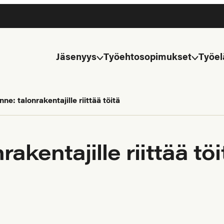
Jäsenyys
Työehtosopimukset
Työel
e: talonrakentajille riittää töitä
akentajille riittää töi