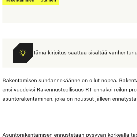
Rakentaminen
Uutinen
Tämä kirjoitus saattaa sisältää vanhentunutta
Rakentamisen suhdannekäänne on ollut nopea. Rakentam
ensi vuodeksi Rakennusteollisuus RT ennakoi reilun pro
asuntorakentaminen, joka on noussut jälleen ennätystas
Asuntorakentamisen ennustetaan pysyvän korkealla taso