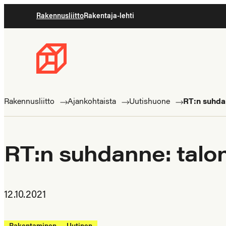
Siirry
Rakennusliitto
Rakentaja-lehti
suoraan
sisältöön
Rakennusliitto
Rakennusalan
ammattilaisten
Rakennusliitto
Ajankohtaista
Uutishuone
RT:n suhdann
puolella
RT:n suhdanne: talonr
12.10.2021