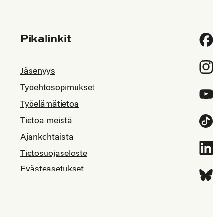
Pikalinkit
Fac
Inst
Jäsenyys
Työehtosopimukset
YouT
Työelämätietoa
Tietoa meistä
Tikt
Ajankohtaista
Link
Tietosuojaseloste
Evästeasetukset
Blue