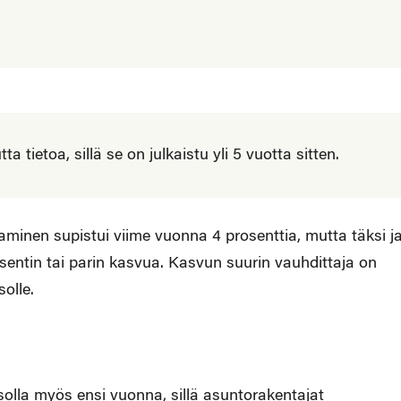
 tietoa, sillä se on julkaistu yli 5 vuotta sitten.
inen supistui viime vuonna 4 prosenttia, mutta täksi j
sentin tai parin kasvua. Kasvun suurin vauhdittaja on
olle.
lla myös ensi vuonna, sillä asuntorakentajat