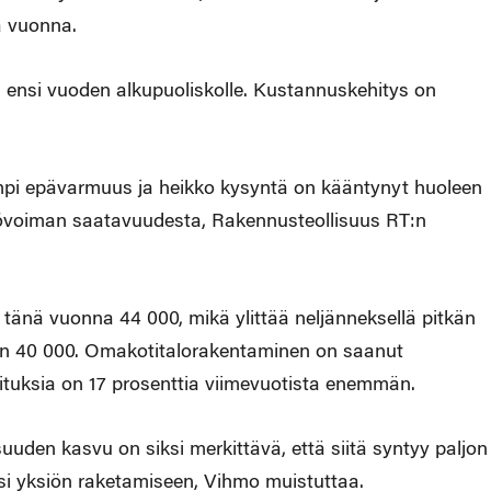
ä vuonna.
ensi vuoden alkupuoliskolle. Kustannuskehitys on
pi epävarmuus ja heikko kysyntä on kääntynyt huoleen
yövoiman saatavuudesta, Rakennusteollisuus RT:n
 tänä vuonna 44 000, mikä ylittää neljänneksellä pitkän
oin 40 000. Omakotitalorakentaminen on saanut
ituksia on 17 prosenttia viimevuotista enemmän.
uden kasvu on siksi merkittävä, että siitä syntyy paljon
ksi yksiön raketamiseen, Vihmo muistuttaa.