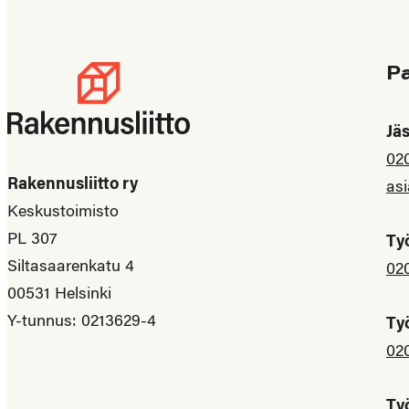
P
Jä
02
Rakennusliitto ry
asi
Keskustoimisto
PL 307
Ty
Siltasaarenkatu 4
02
00531 Helsinki
Y-tunnus: 0213629-4
Ty
02
Ty