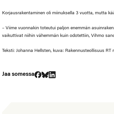
Korjausrakentaminen oli miinuksella 3 vuotta, mutta k
– Viime vuonnakin toteutui paljon enemmän asuinrakennu
vaikuttivat niihin vähemmän kuin odotettiin, Vihmo san
Teksti: Johanna Hellsten, kuva: Rakennusteollisuus RT 
Jaa Facebookissa
Jaa Blueskyssa
Jaa LinkedIn:ssä
Jaa somessa