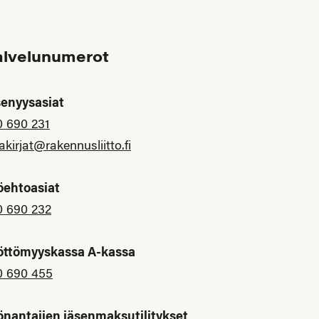
alvelunumerot
senyysasiat
0 690 231
akirjat@rakennusliitto.fi
öehtoasiat
0 690 232
öttömyyskassa A-kassa
0 690 455
önantajien jäsenmaksutilitykset