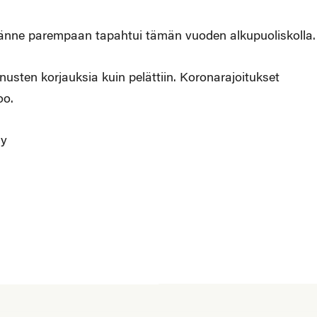
äänne parempaan tapahtui tämän vuoden alkupuoliskolla.
sten korjauksia kuin pelättiin. Koronarajoitukset
oo.
ry