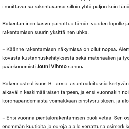
ilmoittavansa rakentavansa silloin yhtä paljon kuin tän
Rakentaminen kasvu painottuu tämän vuoden lopulle ja 
rakentamisen suurin yksittäinen uhka.
– Käänne rakentamisen näkymissä on ollut nopea. Aiem
kovasta kustannuskehityksestä sekä materiaalien ja t
pääekonomisti
Jouni Vihmo
sanoo.
Rakennusteollisuus RT arvioi asuntoaloituksia kertyvän
aikavälin keskimääräisen tarpeen, ja ensi vuonnakin n
koronapandemiasta voimakkaan piristysruiskeen, ja alo
– Ensi vuonna pientalorakentamisen puoli vetää. Sen osu
enemmän kuutioita ja euroja alalle verrattuna esimerki