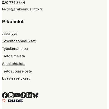
020 774 3344
ta-tilit@rakennusliitto.fi
Pikalinkit
Jäsenyys
Työehtosopimukset
Työelämätietoa
Tietoa meistä
Ajankohtaista
Tietosuojaseloste
Evästeasetukset
Facebook
Instagram
YouTube
Tiktok
LinkedIn
Bluesky