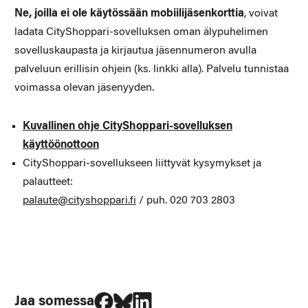
Ne, joilla ei ole käytössään mobiilijäsenkorttia
, voivat
ladata CityShoppari-sovelluksen oman älypuhelimen
sovelluskaupasta ja kirjautua jäsennumeron avulla
palveluun erillisin ohjein (ks. linkki alla). Palvelu tunnistaa
voimassa olevan jäsenyyden.
Kuvallinen ohje CityShoppari-sovelluksen
käyttöönottoon
CityShoppari-sovellukseen liittyvät kysymykset ja
palautteet:
palaute@cityshoppari.fi
/ puh. 020 703 2803
Jaa Facebookissa
Jaa Blueskyssa
Jaa LinkedIn:ssä
Jaa somessa