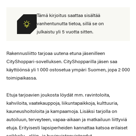
Tämä kirjoitus saattaa sisältää
vanhentunutta tietoa, sillä se on
julkaistu yli 5 vuotta sitten.
Rakennusliitto tarjoaa uutena etuna jäsenilleen
CityShoppari-sovelluksen. CityShopparilla jäsen saa
käyttöönsä yli 1 000 ostosetua ympäri Suomen, jopa 2 000
toimipaikassa.
Etuja tarjoavien joukosta löydät mm. ravintoloita,
kahviloita, vaatekauppoja, liikuntapaikkoja, kulttuuria,
kauneushoitoloita ja kampaamoja. Lisäksi tarjolla on
autoiluun, terveyteen, vapaa-aikaan ja matkailuun liittyviä
etuja. Erityisesti lapsiperheiden kannattaa katsoa erilaiset