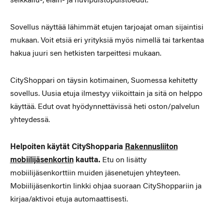
seikkailu-, eläin- ja huvipuistopuistoedut.
Sovellus näyttää lähimmät etujen tarjoajat oman sijaintisi
mukaan. Voit etsiä eri yrityksiä myös nimellä tai tarkentaa
hakua juuri sen hetkisten tarpeittesi mukaan.
CityShoppari on täysin kotimainen, Suomessa kehitetty
sovellus. Uusia etuja ilmestyy viikoittain ja sitä on helppo
käyttää. Edut ovat hyödynnettävissä heti oston/palvelun
yhteydessä.
Helpoiten käytät CityShopparia
Rakennusliiton
mobiilijäsenkortin
kautta.
Etu on lisätty
mobiilijäsenkorttiin muiden jäsenetujen yhteyteen.
Mobiilijäsenkortin linkki ohjaa suoraan CityShoppariin ja
kirjaa/aktivoi etuja automaattisesti.