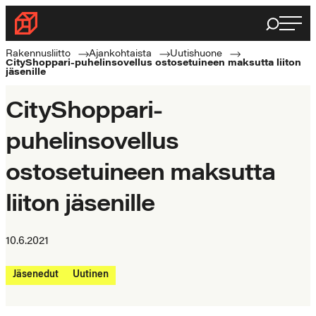
Siirry
Haku
Rakennusliitto
suoraan
Rakennusalan
sisältöön
Rakennusliitto
Ajankohtaista
Uutishuone
CityShoppari-puhelinsovellus ostosetuineen maksutta liiton
ammattilaisten
jäsenille
puolella
CityShoppari-
puhelinsovellus
ostosetuineen maksutta
liiton jäsenille
10.6.2021
Jäsenedut
Uutinen