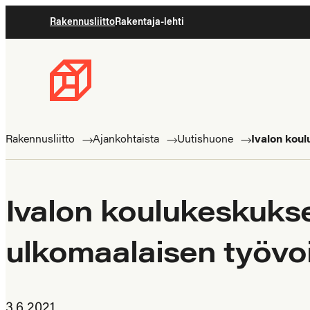
Siirry
Rakennusliitto
Rakentaja-lehti
suoraan
sisältöön
Rakennusliitto
Rakennusalan
ammattilaisten
Rakennusliitto
Ajankohtaista
Uutishuone
Ivalon kou
puolella
Ivalon koulukeskuks
ulkomaalaisen työv
3.6.2021