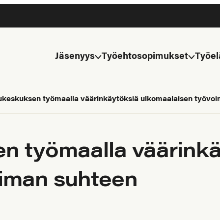
Jäsenyys
Työehtosopimukset
Työel
lukeskuksen työmaalla väärinkäytöksiä ulkomaalaisen työvo
en työmaalla väärink
oiman suhteen