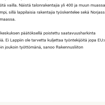
tä vailla. Näistä talonrakentajia yli 400 ja muun muass
mpi, sillä lappilaisia rakentajia työskentelee sekä Norjas
timaassa.
Y-keskuksen päätöksellä poistettu saatavuusharkinta
. Ei Lappiin ole tarvetta kuljettaa työntekijöitä jopa EU:
in joukoin työttömänä, sanoo Rakennusliiton