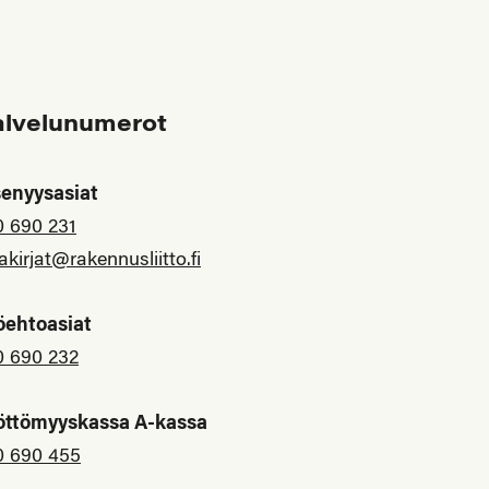
alvelunumerot
senyysasiat
0 690 231
akirjat@rakennusliitto.fi
öehtoasiat
0 690 232
öttömyyskassa A-kassa
0 690 455