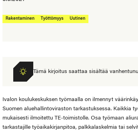
Rakentaminen
Työttömyys
Uutinen
Tämä kirjoitus saattaa sisältää vanhentunutta
Ivalon koulukeskuksen työmaalla on ilmennyt väärinkä
Suomen aluehallintoviraston tarkastuksessa. Kaikkia ty
mukaisesti ilmoitettu TE-toimistolle. Osa työmaan aliura
tarkastajille työaikakirjanpitoa, palkkalaskelmia tai sel