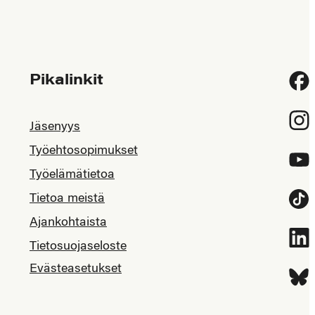
Pikalinkit
Fac
Inst
Jäsenyys
Työehtosopimukset
YouT
Työelämätietoa
Tietoa meistä
Tikt
Ajankohtaista
Link
Tietosuojaseloste
Evästeasetukset
Blue