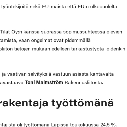
työntekijöitä sekä EU-maista että EU:n ulkopuolelta.
o Tilat Oy:n kanssa suorassa sopimussuhteessa olevien
ttamista, vaan ongelmat ovat pidemmällä
sliiton tietojen mukaan edelleen tarkastustyötä joidenkin
ja vaativan selvityksiä vastuun asiasta kantavalta
alavastaava
Toni Malmström
Rakennusliitosta.
n rakentaja työttömänä
ajista oli työttömänä Lapissa toukokuussa 24,5 %.