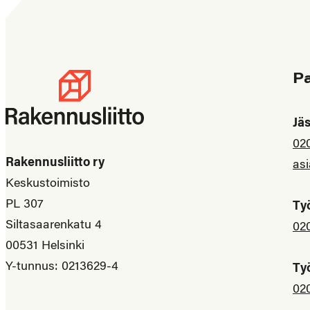
P
Jä
02
Rakennusliitto ry
asi
Keskustoimisto
PL 307
Ty
Siltasaarenkatu 4
02
00531 Helsinki
Y-tunnus: 0213629-4
Ty
02