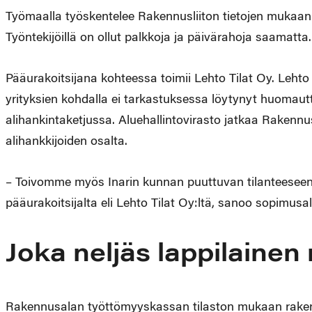
Työmaalla työskentelee Rakennusliiton tietojen mukaan 
Työntekijöillä on ollut palkkoja ja päivärahoja saamatta.
Pääurakoitsijana kohteessa toimii Lehto Tilat Oy. Leht
yrityksien kohdalla ei tarkastuksessa löytynyt huomau
alihankintaketjussa. Aluehallintovirasto jatkaa Rakennu
alihankkijoiden osalta.
– Toivomme myös Inarin kunnan puuttuvan tilanteeseen 
pääurakoitsijalta eli Lehto Tilat Oy:ltä, sanoo sopimus
Joka neljäs lappilaine
Rakennusalan työttömyyskassan tilaston mukaan rakent