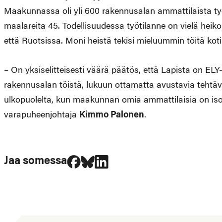
Maakunnassa oli yli 600 rakennusalan ammattilaista työ
maalareita 45. Todellisuudessa työtilanne on vielä heiko
että Ruotsissa. Moni heistä tekisi mieluummin töitä ko
– On yksiselitteisesti väärä päätös, että Lapista on EL
rakennusalan töistä, lukuun ottamatta avustavia tehtäviä
ulkopuolelta, kun maakunnan omia ammattilaisia on iso
varapuheenjohtaja
Kimmo Palonen
.
Jaa Facebookissa
Jaa Blueskyssa
Jaa LinkedIn:ssä
Jaa somessa