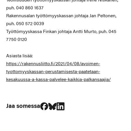
Teollisuuden työttömyyskassan johtaja Irene Niskanen,
puh. 040 860 1637
Rakennusalan työttömyyskassan johtaja Jan Peltonen,
puh. 050 572 0039
Työttömyyskassa Finkan johtaja Antti Murto, puh. 045
7750 0120
Asiasta lisää:
https://rakennusliitto.fi/2021/04/08/avoimen-
tyottomyyskassan-perustamisesta-paatetaan-
kesakuussa-a-kassa-palvelee-kaikkia-palkansaajia/
Jaa Facebookissa
Jaa Blueskyssa
Jaa LinkedIn:ssä
Jaa somessa