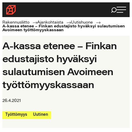
Siirry
Haku
Rakennusliitto
suoraan
Rakennusalan
sisältöön
Rakennusliitto
Ajankohtaista
Uutishuone
A-kassa etenee – Finkan edustajisto hyväksyi sulautumisen
ammattilaisten
Avoimeen työttömyyskassaan
puolella
A-kassa etenee – Finkan
edustajisto hyväksyi
sulautumisen Avoimeen
työttömyyskassaan
26.4.2021
Työttömyys
Uutinen