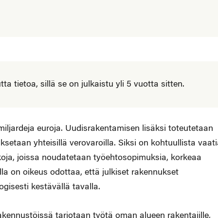
 tietoa, sillä se on julkaistu yli 5 vuotta sitten.
ljardeja euroja. Uudisrakentamisen lisäksi toteutetaan
etaan yhteisillä verovaroilla. Siksi on kohtuullista vaati
kkoja, joissa noudatetaan työehtosopimuksia, korkeaa
lla on oikeus odottaa, että julkiset rakennukset
gisesti kestävällä tavalla.
rakennustöissä tarjotaan työtä oman alueen rakentajille,