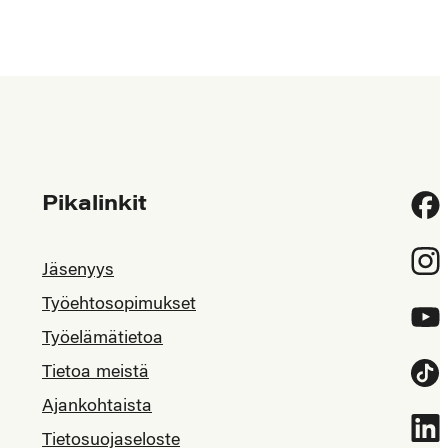
Pikalinkit
Fac
Inst
Jäsenyys
Työehtosopimukset
YouT
Työelämätietoa
Tietoa meistä
Tikt
Ajankohtaista
Link
Tietosuojaseloste