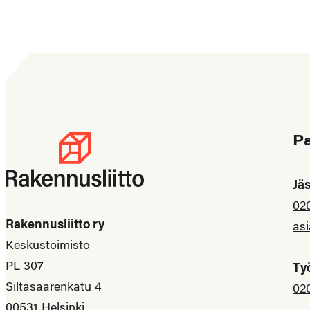
P
Jä
02
Rakennusliitto ry
asi
Keskustoimisto
PL 307
Ty
Siltasaarenkatu 4
02
00531 Helsinki