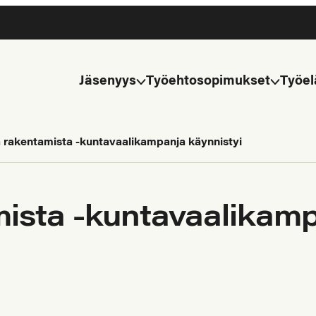
Jäsenyys
Työehtosopimukset
Työel
a rakentamista -kuntavaalikampanja käynnistyi
mista -kuntavaalikam