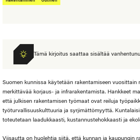
Rakentaminen
Uutinen
Tämä kirjoitus saattaa sisältää vanhentunutta
Suomen kunnissa käytetään rakentamiseen vuosittain mi
merkittävää korjaus- ja infrarakentamista. Hankkeet maks
että julkisen rakentamisen työmaat ovat reiluja työpai
työturvallisuuskulttuuria ja syrjimättömyyttä. Kuntalaisi
toteutetaan laadukkaasti, kustannustehokkaasti ja ekolo
Viisautta on huolehtia siitä, että kunnan ja kaupungin 