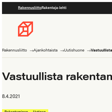
Siirry
Rakennusliitto
Rakentaja-lehti
suoraan
sisältöön
Rakennusliitto
Rakennusalan
ammattilaisten
Rakennusliitto
Ajankohtaista
Uutishuone
Vastuullist
puolella
Vastuullista rakenta
8.4.2021