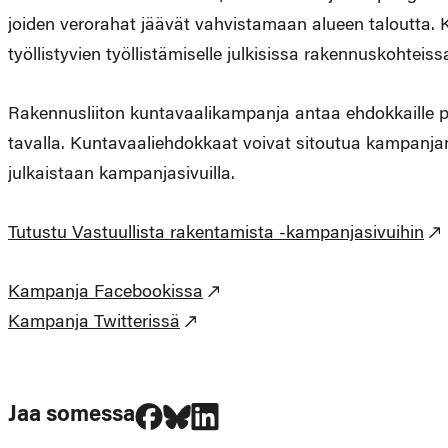
joiden verorahat jäävät vahvistamaan alueen taloutta. Ki
työllistyvien työllistämiselle julkisissa rakennuskohteiss
Rakennusliiton kuntavaalikampanja antaa ehdokkaille p
tavalla. Kuntavaaliehdokkaat voivat sitoutua kampanjan
julkaistaan kampanjasivuilla.
Tutustu Vastuullista rakentamista -kampanjasivuihin
Kampanja Facebookissa
Kampanja Twitterissä
Jaa Facebookissa
Jaa Blueskyssa
Jaa LinkedIn:ssä
Jaa somessa