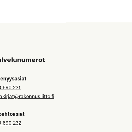
alvelunumerot
senyysasiat
0 690 231
akirjat@rakennusliitto.fi
öehtoasiat
0 690 232