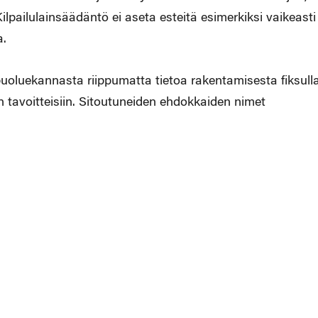
lpailulainsäädäntö ei aseta esteitä esimerkiksi vaikeasti
a.
uoluekannasta riippumatta tietoa rakentamisesta fiksull
 tavoitteisiin. Sitoutuneiden ehdokkaiden nimet