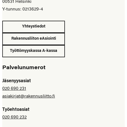
00531 Helsinki
Y-tunnus: 0213629-4
Yhteystiedot
Rakennusliiton eAsiointi
Työttömyyskassa A-kassa
Palvelunumerot
Jäsenyysasiat
020 690 231
asiakirjat@rakennusliitto.fi
Työehtoasiat
020 690 232