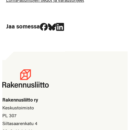
Loma-asuntojen tiedot ja varausohjeet
Jaa Facebookissa
Jaa Blueskyssa
Jaa LinkedIn:ssä
Jaa somessa
Rakennusliitto ry
Keskustoimisto
PL 307
Siltasaarenkatu 4