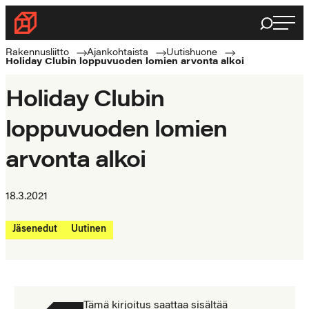
Siirry
Haku
Rakennusliitto
suoraan
Rakennusalan
sisältöön
Rakennusliitto
Ajankohtaista
Uutishuone
Holiday Clubin loppuvuoden lomien arvonta alkoi
ammattilaisten
puolella
Holiday Clubin
loppuvuoden lomien
arvonta alkoi
18.3.2021
Jäsenedut
Uutinen
Tämä kirjoitus saattaa sisältää