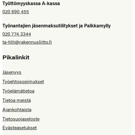
Työttömyyskassa A-kassa
020 690 455
Työnantajien jäsenmaksutilitykset ja Palkkamylly
020 774 3344
ta-tilit@rakennusliitto.fi
Pikalinkit
Jäsenyys
Työehtosopimukset
Työelämätietoa
Tietoa meistä
Ajankohtaista
Tietosuojaseloste
Evästeasetukset