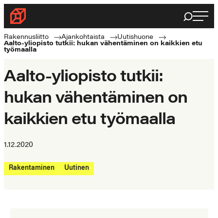
Siirry
Haku
Rakennusliitto
suoraan
Rakennusalan
sisältöön
Rakennusliitto
Ajankohtaista
Uutishuone
Aalto-yliopisto tutkii: hukan vähentäminen on kaikkien etu
ammattilaisten
työmaalla
puolella
Aalto-yliopisto tutkii:
hukan vähentäminen on
kaikkien etu työmaalla
1.12.2020
Rakentaminen
Uutinen