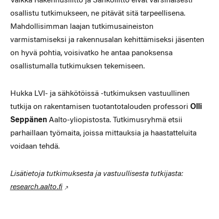
Vaikka Rakennusliitto ja Sähköliitto eivät varsinaisesti
osallistu tutkimukseen, ne pitävät sitä tarpeellisena.
Mahdollisimman laajan tutkimusaineiston
varmistamiseksi ja rakennusalan kehittämiseksi jäsenten
on hyvä pohtia, voisivatko he antaa panoksensa
osallistumalla tutkimuksen tekemiseen.
Hukka LVI- ja sähkötöissä -tutkimuksen vastuullinen
tutkija on rakentamisen tuotantotalouden professori
Olli
Seppänen
Aalto-yliopistosta. Tutkimusryhmä etsii
parhaillaan työmaita, joissa mittauksia ja haastatteluita
voidaan tehdä.
Lisätietoja tutkimuksesta ja vastuullisesta tutkijasta:
research.aalto.fi