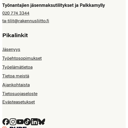
Työnantajien jäsenmaksutilitykset ja Palkkamylly
020 774 3344
ta-tilit@rakennusliitto.fi
Pikalinkit
Jäsenyys
Työehtosopimukset
Työelämätietoa
Tietoa meistä
Ajankohtaista
Tietosuojaseloste
Evästeasetukset
Facebook
Instagram
YouTube
Tiktok
LinkedIn
Bluesky