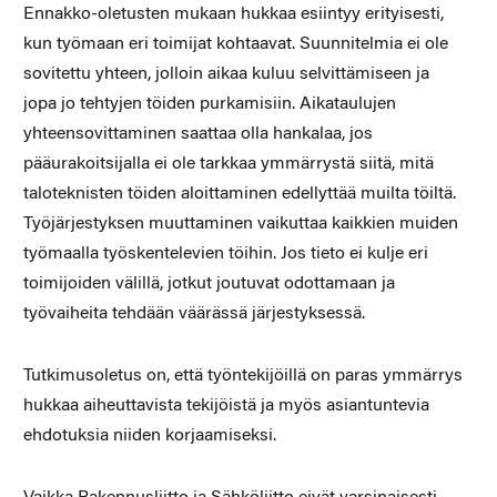
Ennakko-oletusten mukaan hukkaa esiintyy erityisesti,
kun työmaan eri toimijat kohtaavat. Suunnitelmia ei ole
sovitettu yhteen, jolloin aikaa kuluu selvittämiseen ja
jopa jo tehtyjen töiden purkamisiin. Aikataulujen
yhteensovittaminen saattaa olla hankalaa, jos
pääurakoitsijalla ei ole tarkkaa ymmärrystä siitä, mitä
taloteknisten töiden aloittaminen edellyttää muilta töiltä.
Työjärjestyksen muuttaminen vaikuttaa kaikkien muiden
työmaalla työskentelevien töihin. Jos tieto ei kulje eri
toimijoiden välillä, jotkut joutuvat odottamaan ja
työvaiheita tehdään väärässä järjestyksessä.
Tutkimusoletus on, että työntekijöillä on paras ymmärrys
hukkaa aiheuttavista tekijöistä ja myös asiantuntevia
ehdotuksia niiden korjaamiseksi.