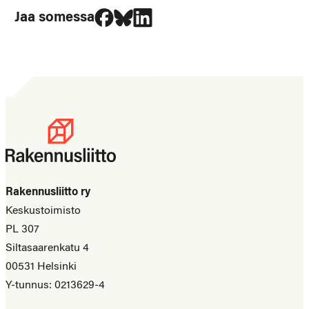
Jaa Facebookissa
Jaa Blueskyssa
Jaa LinkedIn:ssä
Jaa somessa
Rakennusliitto ry
Keskustoimisto
PL 307
Siltasaarenkatu 4
00531 Helsinki
Y-tunnus: 0213629-4