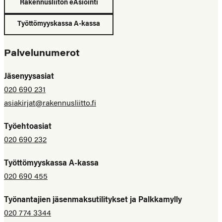
Rakennusliiton eAsiointi
Työttömyyskassa A-kassa
Palvelunumerot
Jäsenyysasiat
020 690 231
asiakirjat@rakennusliitto.fi
Työehtoasiat
020 690 232
Työttömyyskassa A-kassa
020 690 455
Työnantajien jäsenmaksutilitykset ja Palkkamylly
020 774 3344