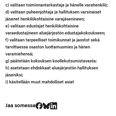
c) valitaan toiminnantarkastaja ja hänelle varahenkilö;
d) valitaan puheenjohtaja ja hallituksen varsinaiset
jäsenet henkilökohtaisine varajäsenineen;
e) valitaan edustajat henkilökohtaisine
varaedustajineen aluejärjestön edustajakokoukseen;
f) valitaan tarpeelliset toimikunnat ja jaostot sekä
tarvittaessa osaston luottamusmies ja hänen
varamiehensä;
g) päätetään kokouksen koollekutsumistavasta;
h) asetetaan ehdokkaat aluejärjestön hallituksen
jäseniksi;
i) käsitellään muut mahdolliset asiat
Jaa Facebookissa
Jaa Blueskyssa
Jaa LinkedIn:ssä
Jaa somessa