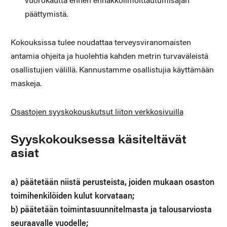
vuorokautta ennen ennakkoilmoittautumisajan
päättymistä.
Kokouksissa tulee noudattaa terveysviranomaisten
antamia ohjeita ja huolehtia kahden metrin turvaväleistä
osallistujien välillä. Kannustamme osallistujia käyttämään
maskeja.
Osastojen syyskokouskutsut liiton verkkosivuilla
Syyskokouksessa käsiteltävät
asiat
a) päätetään niistä perusteista, joiden mukaan osaston
toimihenkilöiden kulut korvataan;
b) päätetään toimintasuunnitelmasta ja talousarviosta
seuraavalle vuodelle;