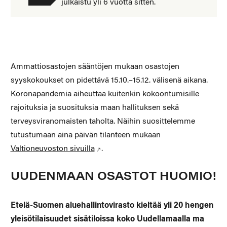
julkaistu yli 6 vuotta sitten.
Ammattiosastojen sääntöjen mukaan osastojen
syyskokoukset on pidettävä 15.10.–15.12. välisenä aikana.
Koronapandemia aiheuttaa kuitenkin kokoontumisille
rajoituksia ja suosituksia maan hallituksen sekä
terveysviranomaisten taholta. Näihin suosittelemme
tutustumaan aina päivän tilanteen mukaan
Valtioneuvoston sivuilla
.
UUDENMAAN OSASTOT HUOMIO!
Etelä-Suomen aluehallintovirasto kieltää yli 20 hengen
yleisötilaisuudet sisätiloissa koko Uudellamaalla ma