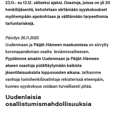
23.11.- su 13.12. väliseksi ajaksi. Osastoja, joissa on yli 20
henkilöjäsentä, kehotetaan siirtämään syyskokoukset
myöhempään ajankohtaan ja välttämään tarpeettomia
tartuntariskejä.
Päivitys 26.11.2020
Uudenmaan ja
Päijät-Hämeen maakunnissa
on siirrytty
koronapandemian osalta leviämisvaiheesen.
Pyydämme ainakin Uudenmaan ja Päijät-Hämeen
alueen osastoja pidättäytymään kaikista
jäsentilaisuuksista loppuvuoden aikana.
Jatkamme
vanhoja toimihenkilövalintoja rekisterissä eteenpäin,
kunnes syyskokous voidaan turvallisesti pitää.
Uudenlaisia
osallistumismahdollisuuksia