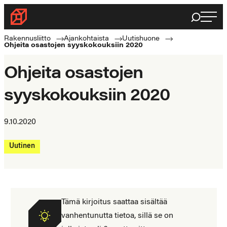
Siirry
Haku
Rakennusliitto
suoraan
Rakennusalan
sisältöön
Rakennusliitto
Ajankohtaista
Uutishuone
Ohjeita osastojen syyskokouksiin 2020
ammattilaisten
puolella
Ohjeita osastojen
syyskokouksiin 2020
9.10.2020
Uutinen
Tämä kirjoitus saattaa sisältää
vanhentunutta tietoa, sillä se on