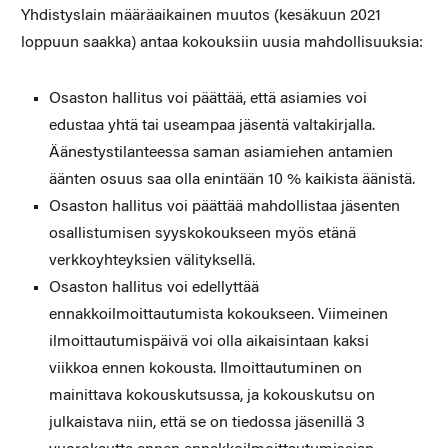
Yhdistyslain määräaikainen muutos (kesäkuun 2021
loppuun saakka) antaa kokouksiin uusia mahdollisuuksia:
Osaston hallitus voi päättää, että asiamies voi
edustaa yhtä tai useampaa jäsentä valtakirjalla.
Äänestystilanteessa saman asiamiehen antamien
äänten osuus saa olla enintään 10 % kaikista äänistä.
Osaston hallitus voi päättää mahdollistaa jäsenten
osallistumisen syyskokoukseen myös etänä
verkkoyhteyksien välityksellä.
Osaston hallitus voi edellyttää
ennakkoilmoittautumista kokoukseen. Viimeinen
ilmoittautumispäivä voi olla aikaisintaan kaksi
viikkoa ennen kokousta. Ilmoittautuminen on
mainittava kokouskutsussa, ja kokouskutsu on
julkaistava niin, että se on tiedossa jäsenillä 3