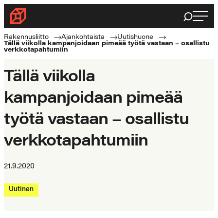
Siirry
Haku
Rakennusliitto
suoraan
Rakennusalan
sisältöön
Rakennusliitto
Ajankohtaista
Uutishuone
Tällä viikolla kampanjoidaan pimeää työtä vastaan – osallistu
ammattilaisten
verkkotapahtumiin
puolella
Tällä viikolla
kampanjoidaan pimeää
työtä vastaan – osallistu
verkkotapahtumiin
21.9.2020
Uutinen