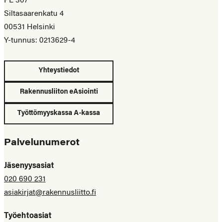
PL 307
Siltasaarenkatu 4
00531 Helsinki
Y-tunnus: 0213629-4
Yhteystiedot
Rakennusliiton eAsiointi
Työttömyyskassa A-kassa
Palvelunumerot
Jäsenyysasiat
020 690 231
asiakirjat@rakennusliitto.fi
Työehtoasiat