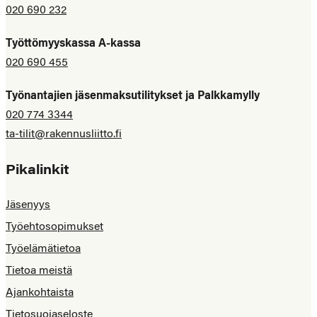
020 690 232
Työttömyyskassa A-kassa
020 690 455
Työnantajien jäsenmaksutilitykset ja Palkkamylly
020 774 3344
ta-tilit@rakennusliitto.fi
Pikalinkit
Jäsenyys
Työehtosopimukset
Työelämätietoa
Tietoa meistä
Ajankohtaista
Tietosuojaseloste