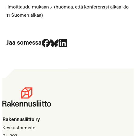
Ilmoittaudu mukaan
(huomaa, että konferenssi alkaa klo
11 Suomen aikaa)
Jaa Facebookissa
Jaa Blueskyssa
Jaa LinkedIn:ssä
Jaa somessa
Rakennusliitto ry
Keskustoimisto