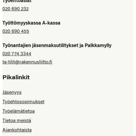
Työehtoasiat
020 690 232
Työttömyyskassa A-kassa
020 690 455
Työnantajien jäsenmaksutilitykset ja Palkkamylly
020 774 3344
ta-tilit@rakennusliitto.fi
Pikalinkit
Jäsenyys
Työehtosopimukset
Työelämätietoa
Tietoa meistä
Ajankohtaista