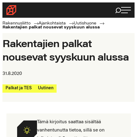
Siirry
Haku
Rakennusliitto
suoraan
Rakennusalan
sisältöön
Rakennusliitto
Ajankohtaista
Uutishuone
Rakentajien palkat nousevat syyskuun alussa
ammattilaisten
puolella
Rakentajien palkat
nousevat syyskuun alussa
31.8.2020
Palkat ja TES
Uutinen
Tämä kirjoitus saattaa sisältää
vanhentunutta tietoa, sillä se on