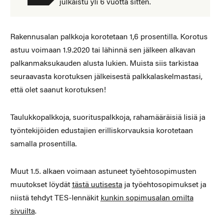
julkaistu yli 6 vuotta sitten.
Rakennusalan palkkoja korotetaan 1,6 prosentilla. Korotus
astuu voimaan 1.9.2020 tai lähinnä sen jälkeen alkavan
palkanmaksukauden alusta lukien. Muista siis tarkistaa
seuraavasta korotuksen jälkeisestä palkkalaskelmastasi,
että olet saanut korotuksen!
Taulukkopalkkoja, suorituspalkkoja, rahamääräisiä lisiä ja
työntekijöiden edustajien erilliskorvauksia korotetaan
samalla prosentilla.
Muut 1.5. alkaen voimaan astuneet työehtosopimusten
muutokset löydät
tästä uutisesta
ja työehtosopimukset ja
niistä tehdyt TES-lennäkit
kunkin sopimusalan omilta
sivuilta
.