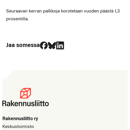
Seuraavan kerran palkkoja korotetaan vuoden päästä 1,3
prosentilla.
Jaa Facebookissa
Jaa Blueskyssa
Jaa LinkedIn:ssä
Jaa somessa
Rakennusliitto ry
Keskustoimisto