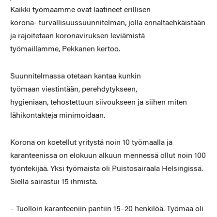
Kaikki
työmaamme ovat laatineet erillisen
korona-
t
urvallisuussuunnitelman,
jolla ennaltaehkäistään
ja
rajoitetaan koronaviruksen leviämistä
työmaillamme,
Pekkanen kertoo.
Suunnitelmassa otetaan kantaa kunkin
työmaan
viestintään, perehdytykseen,
hygieniaan,
tehostettuun siivoukseen ja siihen miten
lähikontakteja
minimoidaan.
Korona on koetellut yritystä noin 10 työmaalla
ja
karanteenissa on elokuun alkuun mennessä ollut
noin 100
työntekijää. Yksi työmaista oli Puistosairaala
Helsingissä.
Siellä sairastui 15 ihmistä.
– Tuolloin karanteeniin pantiin 15–20 henkilöä.
Työmaa oli