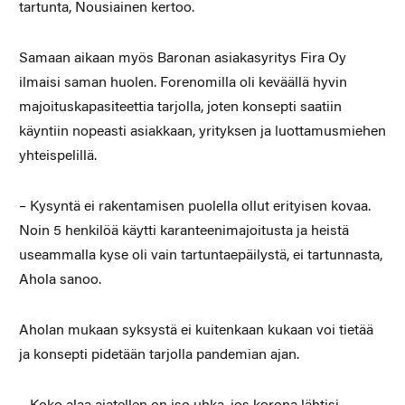
tartunta, Nousiainen kertoo.
Samaan aikaan myös
Baronan
asiakasyritys
Fira
Oy
ilmaisi
saman huolen.
Forenomilla
oli keväällä hyvin
majoituskapasiteettia
tarjolla, joten konsepti saatiin
käyntiin nopeasti asiakkaan,
yrityksen ja luottamusmiehen
yhteispelillä.
– Kysyntä ei rakentamisen puolella ollut erityisen kovaa.
Noin
5 henkilöä käytti karanteenimajoitusta ja heistä
useammalla
kyse oli vain tartuntaepäilystä, ei tartunnasta,
Ahola sanoo.
Aholan mukaan syksystä ei kuitenkaan kukaan voi tietää
ja
konsepti pidetään tarjolla pandemian ajan.