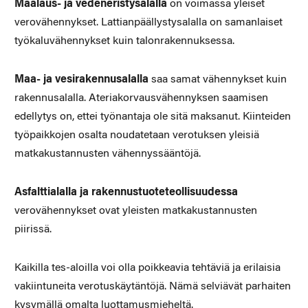
Maalaus- ja vedeneristysalalla
on voimassa yleiset
verovähennykset. Lattianpäällystysalalla on samanlaiset
työkaluvähennykset kuin talonrakennuksessa.
Maa- ja vesirakennusalalla
saa samat vähennykset kuin
rakennusalalla. Ateriakorvausvähennyksen saamisen
edellytys on, ettei työnantaja ole sitä maksanut. Kiinteiden
työpaikkojen osalta noudatetaan verotuksen yleisiä
matkakustannusten vähennyssääntöjä.
Asfalttialalla ja rakennustuoteteollisuudessa
verovähennykset ovat yleisten matkakustannusten
piirissä.
Kaikilla tes-aloilla voi olla poikkeavia tehtäviä ja erilaisia
vakiintuneita verotuskäytäntöjä. Nämä selviävät parhaiten
kysymällä omalta luottamusmieheltä.