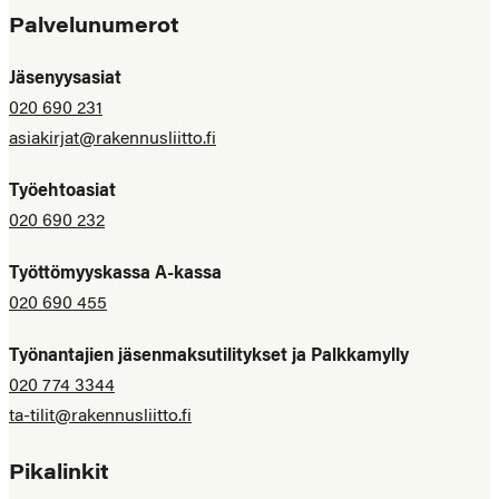
Palvelunumerot
Jäsenyysasiat
020 690 231
asiakirjat@rakennusliitto.fi
Työehtoasiat
020 690 232
Työttömyyskassa A-kassa
020 690 455
Työnantajien jäsenmaksutilitykset ja Palkkamylly
020 774 3344
ta-tilit@rakennusliitto.fi
Pikalinkit