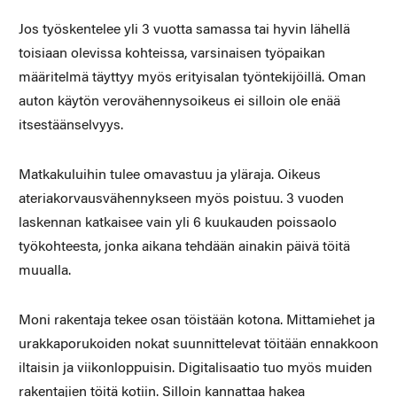
Jos työskentelee yli 3 vuotta samassa tai hyvin lähellä
toisiaan olevissa kohteissa, varsinaisen työpaikan
määritelmä täyttyy myös erityisalan työntekijöillä. Oman
auton käytön verovähennysoikeus ei silloin ole enää
itsestäänselvyys.
Matkakuluihin tulee omavastuu ja yläraja. Oikeus
ateriakorvausvähennykseen myös poistuu. 3 vuoden
laskennan katkaisee vain yli 6 kuukauden poissaolo
työkohteesta, jonka aikana tehdään ainakin päivä töitä
muualla.
Moni rakentaja tekee osan töistään kotona. Mittamiehet ja
urakkaporukoiden nokat suunnittelevat töitään ennakkoon
iltaisin ja viikonloppuisin. Digitalisaatio tuo myös muiden
rakentajien töitä kotiin. Silloin kannattaa hakea