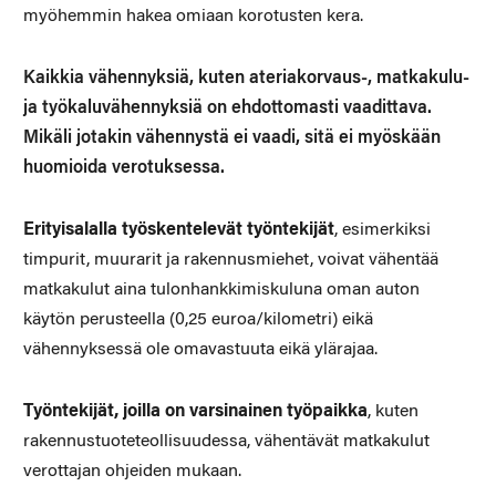
myöhemmin hakea omiaan korotusten kera.
Kaikkia vähennyksiä, kuten ateriakorvaus-, matkakulu-
ja työkaluvähennyksiä on ehdottomasti vaadittava.
Mikäli jotakin vähennystä ei vaadi, sitä ei myöskään
huomioida verotuksessa.
Erityisalalla työskentelevät työntekijät
, esimerkiksi
timpurit, muurarit ja rakennusmiehet, voivat vähentää
matkakulut aina tulonhankkimiskuluna oman auton
käytön perusteella (0,25 euroa/kilometri) eikä
vähennyksessä ole omavastuuta eikä ylärajaa.
Työntekijät, joilla on varsinainen työpaikka
, kuten
rakennustuoteteollisuudessa, vähentävät matkakulut
verottajan ohjeiden mukaan.