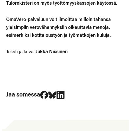
Tulorekisteri on myös työttömyyskassojen käytössä.
OmaVero-palveluun voit ilmoittaa milloin tahansa
yleisimpiin verovähennyksiin oikeuttavia menoja,
esimerkiksi kotitaloustyön ja työmatkojen kuluja.
Teksti ja kuva:
Jukka Nissinen
Jaa Facebookissa
Jaa Blueskyssa
Jaa LinkedIn:ssä
Jaa somessa