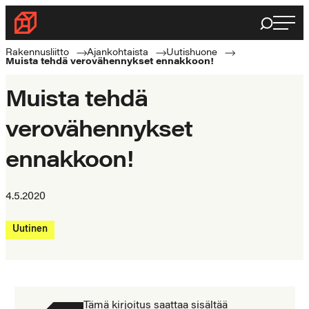
Siirry
Haku
Rakennusliitto
suoraan
Rakennusalan
sisältöön
Rakennusliitto
Ajankohtaista
Uutishuone
Muista tehdä verovähennykset ennakkoon!
ammattilaisten
puolella
Muista tehdä
verovähennykset
ennakkoon!
4.5.2020
Uutinen
Tämä kirjoitus saattaa sisältää