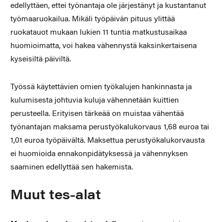
edellyttäen, ettei työnantaja ole järjestänyt ja kustantanut
työmaaruokailua. Mikäli työpäivän pituus ylittää
ruokatauot mukaan lukien 11 tuntia matkustusaikaa
huomioimatta, voi hakea vähennystä kaksinkertaisena
kyseisiltä päiviltä.
Työssä käytettävien omien työkalujen hankinnasta ja
kulumisesta johtuvia kuluja vähennetään kuittien
perusteella. Erityisen tärkeää on muistaa vähentää
työnantajan maksama perustyökalukorvaus 1,68 euroa tai
1,01 euroa työpäivältä. Maksettua perustyökalukorvausta
ei huomioida ennakonpidätyksessä ja vähennyksen
saaminen edellyttää sen hakemista.
Muut tes-alat