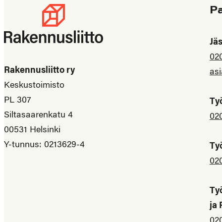
P
Jä
02
Rakennusliitto ry
asi
Keskustoimisto
PL 307
Ty
Siltasaarenkatu 4
02
00531 Helsinki
Y-tunnus: 0213629-4
Ty
02
Ty
ja
02