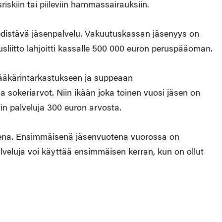
kiin tai piileviin hammassairauksiin.
 edistävä jäsenpalvelu. Vakuutuskassan jäsenyys on
iitto lahjoitti kassalle 500 000 euron peruspääoman.
lääkärintarkastukseen ja suppeaan
ja sokeriarvot. Niin ikään joka toinen vuosi jäsen on
n palveluja 300 euron arvosta.
otena. Ensimmäisenä jäsenvuotena vuorossa on
veluja voi käyttää ensimmäisen kerran, kun on ollut