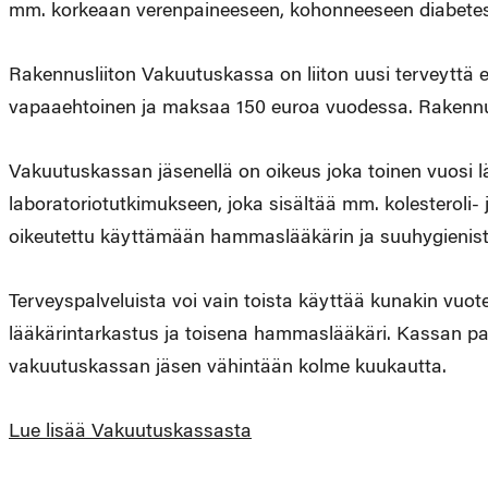
mm. korkeaan verenpaineeseen, kohonneeseen diabetesris
Rakennusliiton Vakuutuskassa on liiton uusi terveyttä
vapaaehtoinen ja maksaa 150 euroa vuodessa. Rakennusl
Vakuutuskassan jäsenellä on oikeus joka toinen vuosi 
laboratoriotutkimukseen, joka sisältää mm. kolesteroli- 
oikeutettu käyttämään hammaslääkärin ja suuhygienisti
Terveyspalveluista voi vain toista käyttää kunakin vu
lääkärintarkastus ja toisena hammaslääkäri. Kassan pal
vakuutuskassan jäsen vähintään kolme kuukautta.
Lue lisää Vakuutuskassasta