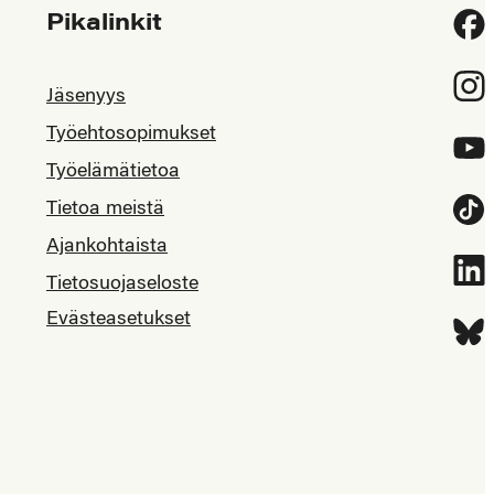
Pikalinkit
Fac
Inst
Jäsenyys
Työehtosopimukset
YouT
Työelämätietoa
Tietoa meistä
Tikt
Ajankohtaista
Link
Tietosuojaseloste
Evästeasetukset
Blue