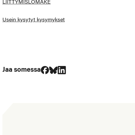
LIITTYMISLOMAKE
Usein kysytyt kysymykset
Jaa Facebookissa
Jaa Blueskyssa
Jaa LinkedIn:ssä
Jaa somessa