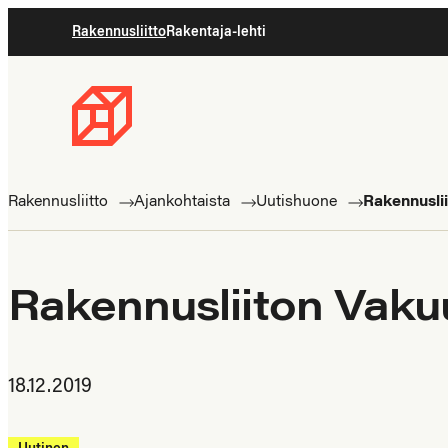
Siirry
Rakennusliitto
Rakentaja-lehti
suoraan
sisältöön
Rakennusliitto
Rakennusalan
ammattilaisten
Rakennusliitto
Ajankohtaista
Uutishuone
Rakennuslii
puolella
Rakennusliiton Vaku
18.12.2019