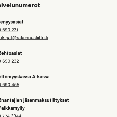
alvelunumerot
senyysasiat
0 690 231
akirjat@rakennusliitto.fi
öehtoasiat
0 690 232
öttömyyskassa A-kassa
0 690 455
önantajien jäsenmaksutilitykset
 Palkkamylly
0 774 3344