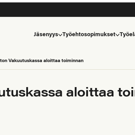
Jäsenyys
Työehtosopimukset
Työel
ton Vakuutuskassa aloittaa toiminnan
utuskassa aloittaa to