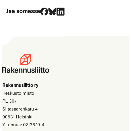
Jaa Facebookissa
Jaa Blueskyssa
Jaa LinkedIn:ssä
Jaa somessa
Rakennusliitto ry
Keskustoimisto
PL 307
Siltasaarenkatu 4
00531 Helsinki
Y-tunnus: 0213629-4