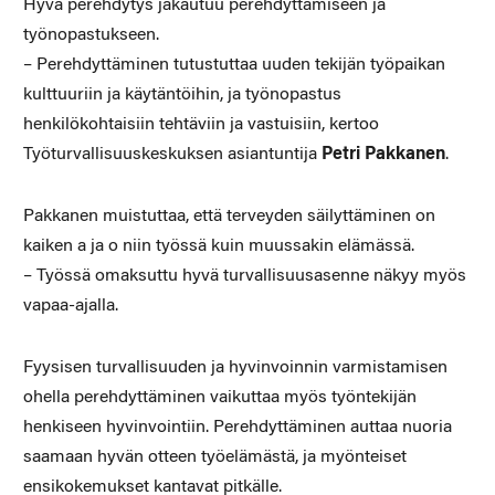
Hyvä perehdytys jakautuu perehdyttämiseen ja
työnopastukseen.
– Perehdyttäminen tutustuttaa uuden tekijän työpaikan
kulttuuriin ja käytäntöihin, ja työnopastus
henkilökohtaisiin tehtäviin ja vastuisiin, kertoo
Työturvallisuuskeskuksen asiantuntija
Petri Pakkanen
.
Pakkanen muistuttaa, että terveyden säilyttäminen on
kaiken a ja o niin työssä kuin muussakin elämässä.
– Työssä omaksuttu hyvä turvallisuusasenne näkyy myös
vapaa-ajalla.
Fyysisen turvallisuuden ja hyvinvoinnin varmistamisen
ohella perehdyttäminen vaikuttaa myös työntekijän
henkiseen hyvinvointiin. Perehdyttäminen auttaa nuoria
saamaan hyvän otteen työelämästä, ja myönteiset
ensikokemukset kantavat pitkälle.