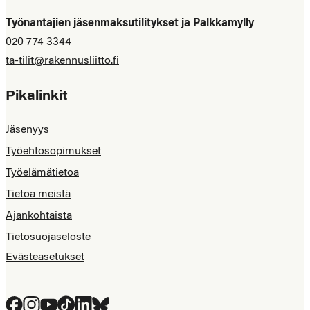
Työnantajien jäsenmaksutilitykset ja Palkkamylly
020 774 3344
ta-tilit@rakennusliitto.fi
Pikalinkit
Jäsenyys
Työehtosopimukset
Työelämätietoa
Tietoa meistä
Ajankohtaista
Tietosuojaseloste
Evästeasetukset
Facebook
Instagram
YouTube
Tiktok
LinkedIn
Bluesky