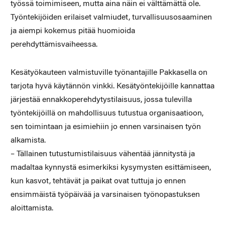
työssä toimimiseen, mutta aina näin ei välttämättä ole.
Työntekijöiden erilaiset valmiudet, turvallisuusosaaminen
ja aiempi kokemus pitää huomioida
perehdyttämisvaiheessa.
Kesätyökauteen valmistuville työnantajille Pakkasella on
tarjota hyvä käytännön vinkki. Kesätyöntekijöille kannattaa
järjestää ennakkoperehdytystilaisuus, jossa tulevilla
työntekijöillä on mahdollisuus tutustua organisaatioon,
sen toimintaan ja esimiehiin jo ennen varsinaisen työn
alkamista.
– Tällainen tutustumistilaisuus vähentää jännitystä ja
madaltaa kynnystä esimerkiksi kysymysten esittämiseen,
kun kasvot, tehtävät ja paikat ovat tuttuja jo ennen
ensimmäistä työpäivää ja varsinaisen työnopastuksen
aloittamista.