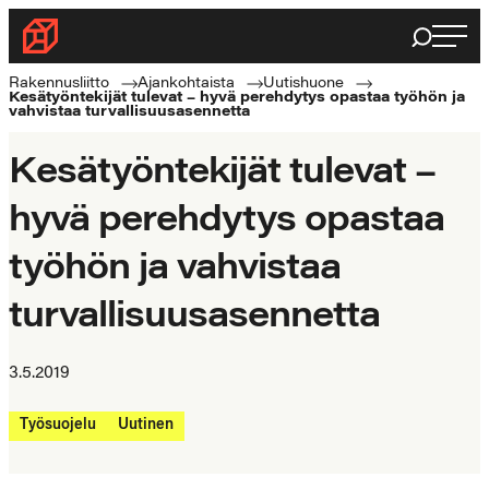
Siirry
Haku
Rakennusliitto
suoraan
Rakennusalan
sisältöön
Rakennusliitto
Ajankohtaista
Uutishuone
Kesätyöntekijät tulevat – hyvä perehdytys opastaa työhön ja
ammattilaisten
vahvistaa turvallisuusasennetta
puolella
Kesätyöntekijät tulevat –
hyvä perehdytys opastaa
työhön ja vahvistaa
turvallisuusasennetta
3.5.2019
Työsuojelu
Uutinen