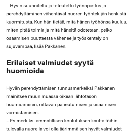
– Hyvin suunniteltu ja toteutettu työnopastus ja
perehdyttäminen vähentävät nuoren työntekijän henkistä
kuormitusta. Kun hän tietää, mitä hänen työhönsä kuuluu,
miten pitää toimia ja mitä häneltä odotetaan, pelko
osaamisen puutteesta vähenee ja työskentely on
sujuvampaa, lisää Pakkanen.
Erilaiset valmiudet syytä
huomioida
Hyvän perehdyttämisen tunnusmerkeiksi Pakkanen
mainitsee muun muassa oikean lähtötason
huomioimisen, riittävän paneutumisen ja osaamisen
varmistamisen.
– Esimerkiksi ammatillisen koulutuksen kautta töihin
tulevalla nuorella voi olla äärimmäisen hyvät valmiudet