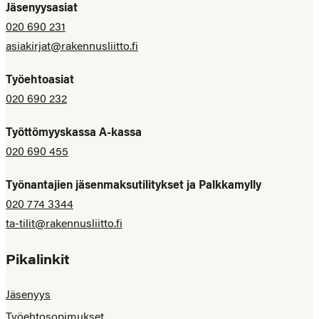
Jäsenyysasiat
020 690 231
asiakirjat@rakennusliitto.fi
Työehtoasiat
020 690 232
Työttömyyskassa A-kassa
020 690 455
Työnantajien jäsenmaksutilitykset ja Palkkamylly
020 774 3344
ta-tilit@rakennusliitto.fi
Pikalinkit
Jäsenyys
Työehtosopimukset