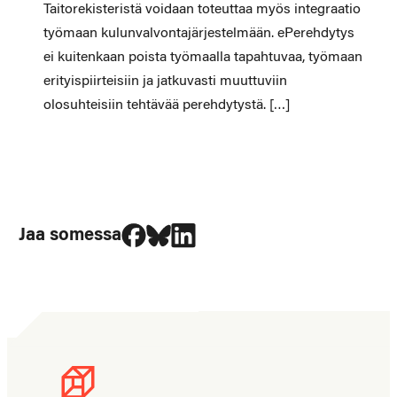
Taitorekisteristä voidaan toteuttaa myös integraatio
työmaan kulunvalvontajärjestelmään. ePerehdytys
ei kuitenkaan poista työmaalla tapahtuvaa, työmaan
erityispiirteisiin ja jatkuvasti muuttuviin
olosuhteisiin tehtävää perehdytystä. […]
Jaa Facebookissa
Jaa Blueskyssa
Jaa LinkedIn:ssä
Jaa somessa