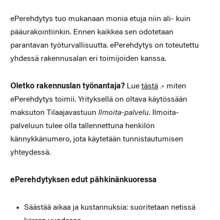
ePerehdytys tuo mukanaan monia etuja niin ali- kuin
pääurakointiinkin. Ennen kaikkea sen odotetaan
parantavan työturvallisuutta. ePerehdytys on toteutettu
yhdessä rakennusalan eri toimijoiden kanssa.
Oletko rakennuslan työnantaja?
Lue
tästä
miten
ePerehdytys toimii. Yrityksellä on oltava käytössään
maksuton Tilaajavastuun
Ilmoita-palvelu
. Ilmoita-
palveluun tulee olla tallennettuna henkilön
kännykkänumero, jota käytetään tunnistautumisen
yhteydessä.
ePerehdytyksen edut pähkinänkuoressa
Säästää aikaa ja kustannuksia: suoritetaan netissä