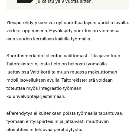
julkaistu yli 9 vuotta sitten.
Yleisperehdytyksen voi nyt suorittaa täysin uudella tavalla,
verkko-oppimisena. Hyväksytty suoritus on voimassa
aina vuoden kerrallaan kaikilla työmailla.
Suoritusmerkintä tallentuu välittömästi Tilaajavastuun
Taitorekisteriin, josta tieto on helposti työmaalla
luettavissa Valttikortilta muun muassa maksuttoman
mobiilisovelluksen avulla. Taitorekisteristä voidaan
toteuttaa myös integraatio työmaan
kulunvalvontajärjestelmään.
ePerehdytys ei kuitenkaan poista työmaalla tapahtuvaa,
työmaan erityispiirteisiin ja jatkuvasti muuttuviin
olosuhteisiin tehtävää perehdytystä.