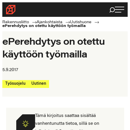
Siirry
Haku
Rakennusliitto
suoraan
Rakennusalan
sisältöön
Rakennusliitto
Ajankohtaista
Uutishuone
ePerehdytys on otettu käyttöön työmailla
ammattilaisten
puolella
ePerehdytys on otettu
käyttöön työmailla
5.9.2017
Työsuojelu
Uutinen
Tämä kirjoitus saattaa sisältää
vanhentunutta tietoa, sillä se on