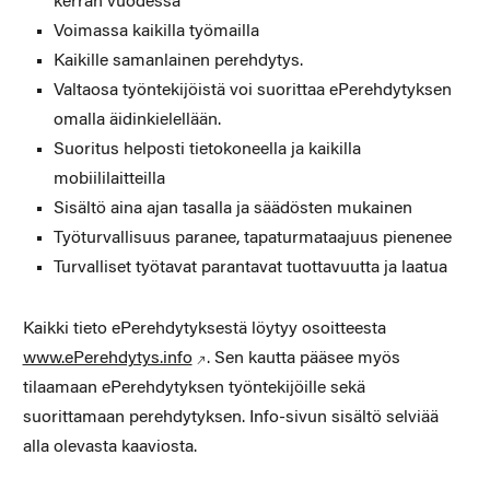
kerran vuodessa
Voimassa kaikilla työmailla
Kaikille samanlainen perehdytys.
Valtaosa työntekijöistä voi suorittaa ePerehdytyksen
omalla äidinkielellään.
Suoritus helposti tietokoneella ja kaikilla
mobiililaitteilla
Sisältö aina ajan tasalla ja säädösten mukainen
Työturvallisuus paranee, tapaturmataajuus pienenee
Turvalliset työtavat parantavat tuottavuutta ja laatua
Kaikki tieto ePerehdytyksestä löytyy osoitteesta
www.ePerehdytys.info
. Sen kautta pääsee myös
tilaamaan ePerehdytyksen työntekijöille sekä
suorittamaan perehdytyksen. Info-sivun sisältö selviää
alla olevasta kaaviosta.