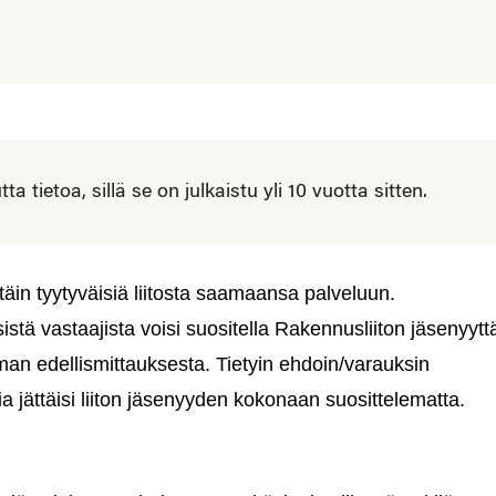
 tietoa, sillä se on julkaistu yli 10 vuotta sitten.
äin tyytyväisiä liitosta saamaansa palveluun.
stä vastaajista voisi suositella Rakennusliiton jäsenyytt
eman edellismittauksesta. Tietyin ehdoin/varauksin
ia jättäisi liiton jäsenyyden kokonaan suosittelematta.