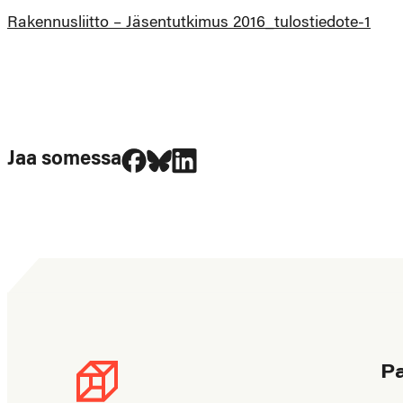
Rakennusliitto – Jäsentutkimus 2016_tulostiedote-1
Jaa Facebookissa
Jaa Blueskyssa
Jaa LinkedIn:ssä
Jaa somessa
P