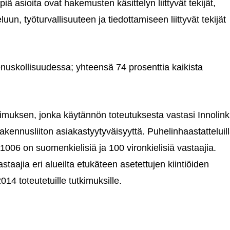
 asioita ovat hakemusten käsittelyn liittyvät tekijät,
, työturvallisuuteen ja tiedottamiseen liittyvät tekijät
uskollisuudessa; yhteensä 74 prosenttia kaikista
imuksen, jonka käytännön toteutuksesta vastasi Innolink
kennusliiton asiakastyytyväisyyttä. Puhelinhaastatteluil
1006 on suomenkielisiä ja 100 vironkielisiä vastaajia.
taajia eri alueilta etukäteen asetettujen kiintiöiden
4 toteutetuille tutkimuksille.