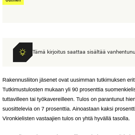
Uutinen
Tämä kirjoitus saattaa sisältää vanhentunutta
Rakennusliiton jäsenet ovat uusimman tutkimuksen eritt
Tutkimustulosten mukaan yli 90 prosenttia suomenkielisi
tuttavilleen tai työkavereilleen. Tulos on parantunut hi
suosittelevia on 7 prosenttia. Ainoastaan kaksi prosentt
Vironkielisten vastaajien tulos on yhtä hyvällä tasolla.