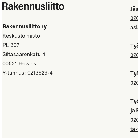
Jä
02
Rakennusliitto ry
asi
Keskustoimisto
PL 307
Ty
Siltasaarenkatu 4
02
00531 Helsinki
Y-tunnus: 0213629-4
Ty
02
Ty
ja
02
ta-