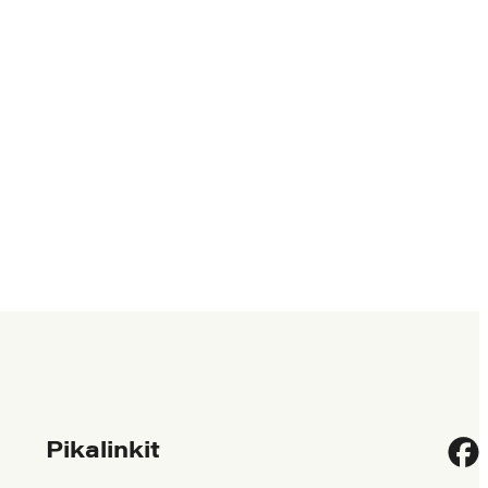
Pikalinkit
Fac