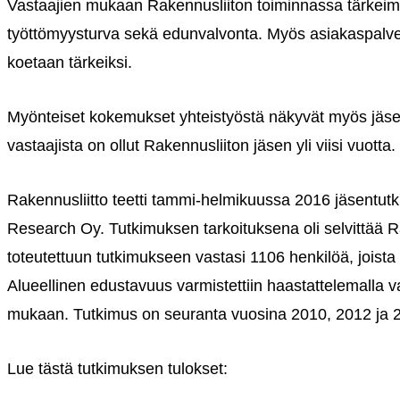
Vastaajien mukaan Rakennusliiton toiminnassa tärkeimpiä
työttömyysturva sekä edunvalvonta. Myös asiakaspalveluun
koetaan tärkeiksi.
Myönteiset kokemukset yhteistyöstä näkyvät myös jäsen
vastaajista on ollut Rakennusliiton jäsen yli viisi vuotta.
Rakennusliitto teetti tammi-helmikuussa 2016 jäsentutk
Research Oy. Tutkimuksen tarkoituksena oli selvittää Ra
toteutettuun tutkimukseen vastasi 1106 henkilöä, joista 
Alueellinen edustavuus varmistettiin haastattelemalla vas
mukaan. Tutkimus on seuranta vuosina 2010, 2012 ja 201
Lue tästä tutkimuksen tulokset: