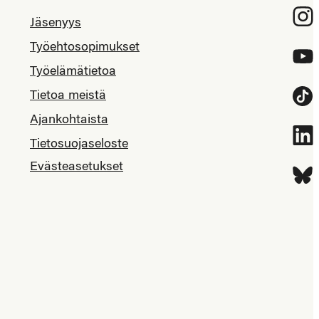
Inst
Jäsenyys
Työehtosopimukset
YouT
Työelämätietoa
Tietoa meistä
Tikt
Ajankohtaista
Link
Tietosuojaseloste
Evästeasetukset
Blue