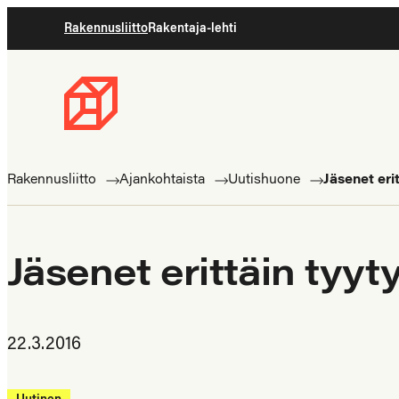
Siirry
Rakennusliitto
Rakentaja-lehti
suoraan
sisältöön
Rakennusliitto
Rakennusalan
ammattilaisten
Rakennusliitto
Ajankohtaista
Uutishuone
Jäsenet erit
puolella
Jäsenet erittäin tyyty
22.3.2016