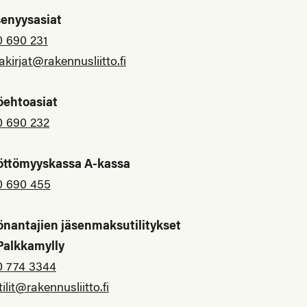
senyysasiat
0 690 231
akirjat@rakennusliitto.fi
öehtoasiat
0 690 232
öttömyyskassa A-kassa
0 690 455
önantajien jäsenmaksutilitykset
 Palkkamylly
0 774 3344
tilit@rakennusliitto.fi