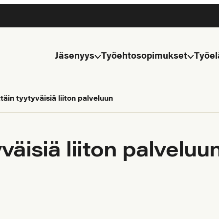
Jäsenyys
Työehtosopimukset
Työel
täin tyytyväisiä liiton palveluun
väisiä liiton palveluu