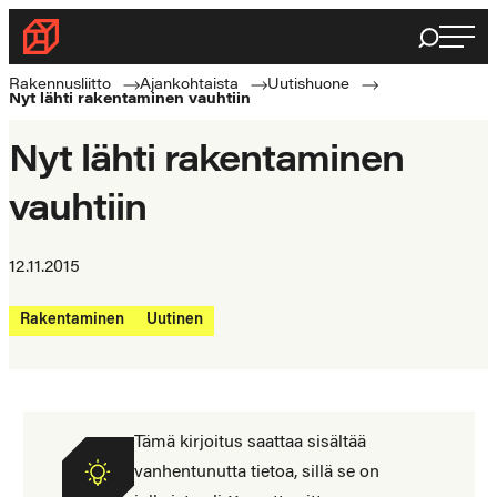
Siirry
Haku
Rakennusliitto
suoraan
Rakennusalan
sisältöön
Rakennusliitto
Ajankohtaista
Uutishuone
Nyt lähti rakentaminen vauhtiin
ammattilaisten
puolella
Nyt lähti rakentaminen
vauhtiin
12.11.2015
Rakentaminen
Uutinen
Tämä kirjoitus saattaa sisältää
vanhentunutta tietoa, sillä se on