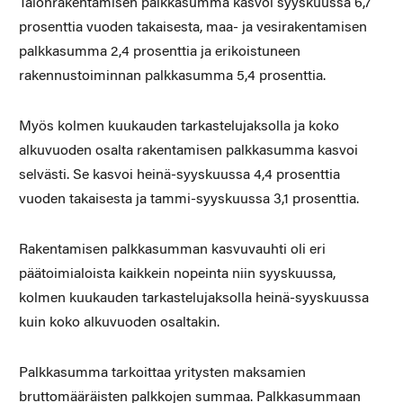
Talonrakentamisen palkkasumma kasvoi syyskuussa 6,7
prosenttia vuoden takaisesta, maa- ja vesirakentamisen
palkkasumma 2,4 prosenttia ja erikoistuneen
rakennustoiminnan palkkasumma 5,4 prosenttia.
Myös kolmen kuukauden tarkastelujaksolla ja koko
alkuvuoden osalta rakentamisen palkkasumma kasvoi
selvästi. Se kasvoi heinä-syyskuussa 4,4 prosenttia
vuoden takaisesta ja tammi-syyskuussa 3,1 prosenttia.
Rakentamisen palkkasumman kasvuvauhti oli eri
päätoimialoista kaikkein nopeinta niin syyskuussa,
kolmen kuukauden tarkastelujaksolla heinä-syyskuussa
kuin koko alkuvuoden osaltakin.
Palkkasumma tarkoittaa yritysten maksamien
bruttomääräisten palkkojen summaa. Palkkasummaan