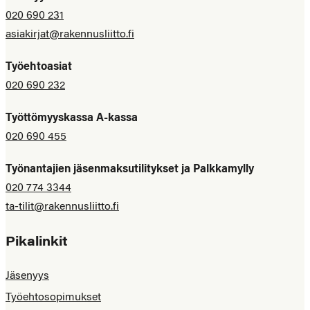
020 690 231
asiakirjat@rakennusliitto.fi
Työehtoasiat
020 690 232
Työttömyyskassa A-kassa
020 690 455
Työnantajien jäsenmaksutilitykset ja Palkkamylly
020 774 3344
ta-tilit@rakennusliitto.fi
Pikalinkit
Jäsenyys
Työehtosopimukset