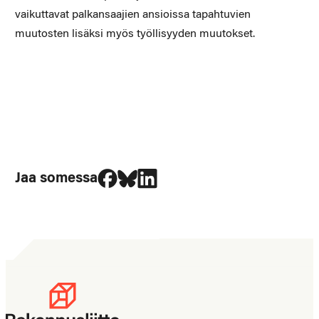
vaikuttavat palkansaajien ansioissa tapahtuvien
muutosten lisäksi myös työllisyyden muutokset.
Jaa Facebookissa
Jaa Blueskyssa
Jaa LinkedIn:ssä
Jaa somessa