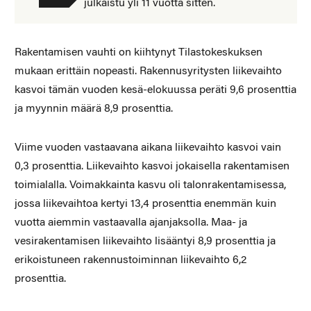
julkaistu yli 11 vuotta sitten.
Rakentamisen vauhti on kiihtynyt Tilastokeskuksen
mukaan erittäin nopeasti. Rakennusyritysten liikevaihto
kasvoi tämän vuoden kesä-elokuussa peräti 9,6 prosenttia
ja myynnin määrä 8,9 prosenttia.
Viime vuoden vastaavana aikana liikevaihto kasvoi vain
0,3 prosenttia. Liikevaihto kasvoi jokaisella rakentamisen
toimialalla. Voimakkainta kasvu oli talonrakentamisessa,
jossa liikevaihtoa kertyi 13,4 prosenttia enemmän kuin
vuotta aiemmin vastaavalla ajanjaksolla. Maa- ja
vesirakentamisen liikevaihto lisääntyi 8,9 prosenttia ja
erikoistuneen rakennustoiminnan liikevaihto 6,2
prosenttia.