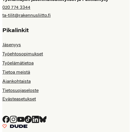
020 774 3344
ta-tilit@rakennusliitto.fi
Pikalinkit
Jäsenyys
Työehtosopimukset
Työelämätietoa
Tietoa meistä
Ajankohtaista
Tietosuojaseloste
Evästeasetukset
Facebook
Instagram
YouTube
Tiktok
LinkedIn
Bluesky