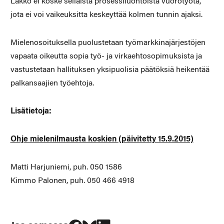
Lakko ei koske sellaista prosessiluontoista vuorotyötä,
jota ei voi vaikeuksitta keskeyttää kolmen tunnin ajaksi.
Mielenosoituksella puolustetaan työmarkkinajärjestöjen
vapaata oikeutta sopia työ- ja virkaehtosopimuksista ja
vastustetaan hallituksen yksipuolisia päätöksiä heikentää
palkansaajien työehtoja.
Lisätietoja:
Ohje mielenilmausta koskien (päivitetty 15.9.2015)
Matti Harjuniemi, puh. 050 1586
Kimmo Palonen, puh. 050 466 4918
Jaa Facebookissa
Jaa Blueskyssa
Jaa LinkedIn:ssä