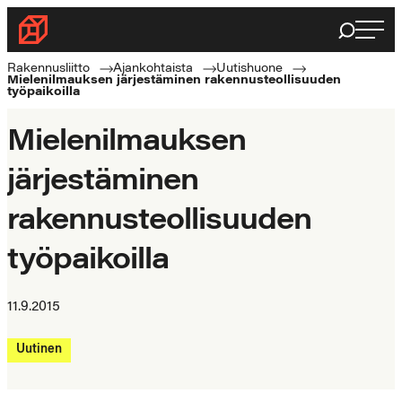
Siirry
Haku
Rakennusliitto
suoraan
Rakennusalan
sisältöön
Rakennusliitto
Ajankohtaista
Uutishuone
Mielenilmauksen järjestäminen rakennusteollisuuden
ammattilaisten
työpaikoilla
puolella
Mielenilmauksen
järjestäminen
rakennusteollisuuden
työpaikoilla
11.9.2015
Uutinen