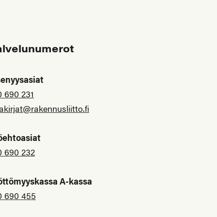
alvelunumerot
senyysasiat
0 690 231
akirjat@rakennusliitto.fi
öehtoasiat
0 690 232
öttömyyskassa A-kassa
0 690 455