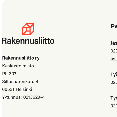
P
Jä
02
Rakennusliitto ry
asi
Keskustoimisto
PL 307
Ty
Siltasaarenkatu 4
02
00531 Helsinki
Y-tunnus: 0213629-4
Ty
02