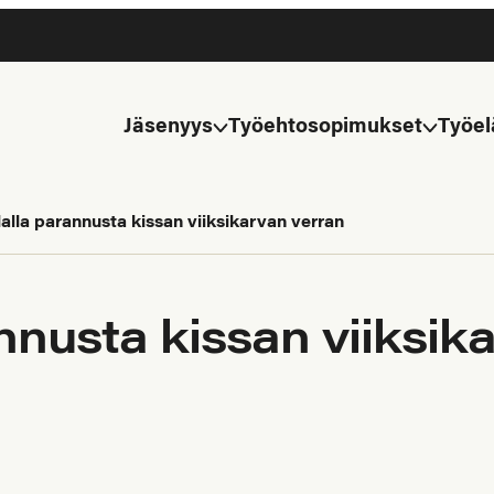
Jäsenyys
Työehtosopimukset
Työel
lla parannusta kissan viiksikarvan verran
nusta kissan viiksik