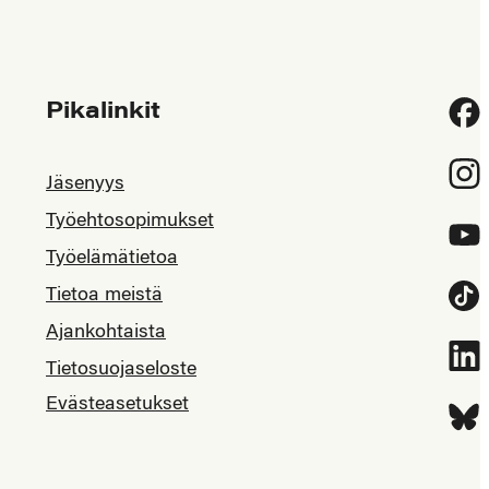
Pikalinkit
Fac
Inst
Jäsenyys
Työehtosopimukset
YouT
Työelämätietoa
Tietoa meistä
Tikt
Ajankohtaista
Link
Tietosuojaseloste
Evästeasetukset
Blue