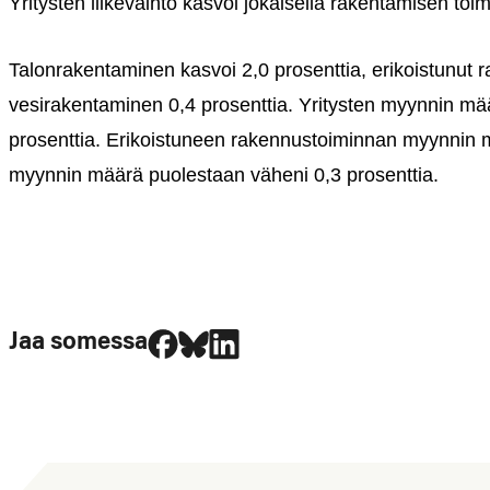
Yritysten liikevaihto kasvoi jokaisella rakentamisen toimi
Talonrakentaminen kasvoi 2,0 prosenttia, erikoistunut r
vesirakentaminen 0,4 prosenttia.
Yritysten myynnin mää
prosenttia. Erikoistuneen rakennustoiminnan myynnin m
myynnin määrä puolestaan väheni 0,3 prosenttia.
Jaa Facebookissa
Jaa Blueskyssa
Jaa LinkedIn:ssä
Jaa somessa