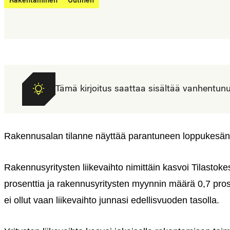
Rakentaminen
Uutinen
Tämä kirjoitus saattaa sisältää vanhentunutta
Rakennusalan tilanne näyttää parantuneen loppukesän j
Rakennusyritysten liikevaihto nimittäin kasvoi Tilast
prosenttia ja rakennusyritysten myynnin määrä 0,7 pro
ei ollut vaan liikevaihto junnasi edellisvuoden tasolla.