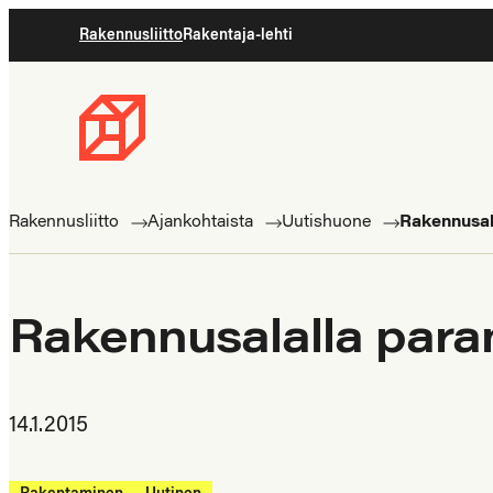
Siirry
Rakennusliitto
Rakentaja-lehti
suoraan
sisältöön
Rakennusliitto
Rakennusalan
ammattilaisten
Rakennusliitto
Ajankohtaista
Uutishuone
Rakennusala
puolella
Rakennusalalla paran
14.1.2015