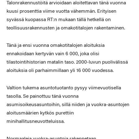
Talonrakennustöitä arvioidaan aloitettavan tänä vuonna
kuusi prosenttia viime vuotta vähemmän. Erityisen
syvässä kuopassa RT:n mukaan tällä hetkellä on
teollisuusrakennusten ja omakotitalojen rakentaminen.
Tänä ja ensi vuonna omakotitalojen aloituksia
ennakoidaan kertyvän vain 6 000, joka olisi
tilastointihistorian matalin taso. 2000-luvun puolivälissä
aloituksia oli parhaimmillaan yli 16 000 vuodessa.
Valtion tukema asuntotuotanto pysyy viimevuotisella
tasolla. Se painottuu tänä vuonna
asumisoikeusasuntoihin, sillä niiden ja vuokra-asuntojen
aloitusmäärien kytkös purettiin
minihallitusneuvotteluissa.
Normaaleja vuokra-asuntoja rakennetaan