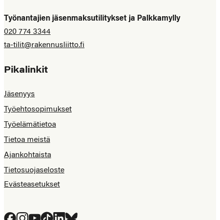
Työnantajien jäsenmaksutilitykset ja Palkkamylly
020 774 3344
ta-tilit@rakennusliitto.fi
Pikalinkit
Jäsenyys
Työehtosopimukset
Työelämätietoa
Tietoa meistä
Ajankohtaista
Tietosuojaseloste
Evästeasetukset
Facebook
Instagram
YouTube
Tiktok
LinkedIn
Bluesky