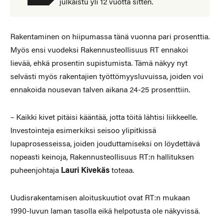
julkaistu yli 12 vuotta sitten.
Rakentaminen on hiipumassa tänä vuonna pari prosenttia.
Myös ensi vuodeksi Rakennusteollisuus RT ennakoi
lievää, ehkä prosentin supistumista. Tämä näkyy nyt
selvästi myös rakentajien työttömyysluvuissa, joiden voi
ennakoida nousevan talven aikana 24-25 prosenttiin.
– Kaikki kivet pitäisi kääntää, jotta töitä lähtisi liikkeelle.
Investointeja esimerkiksi seisoo ylipitkissä
lupaprosesseissa, joiden jouduttamiseksi on löydettävä
nopeasti keinoja, Rakennusteollisuus RT:n hallituksen
puheenjohtaja
Lauri Kivekäs
toteaa.
Uudisrakentamisen aloituskuutiot ovat RT:n mukaan
1990-luvun laman tasolla eikä helpotusta ole näkyvissä.