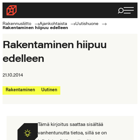
Siirry
Haku
Rakennusliitto
suoraan
Rakennusalan
sisältöön
Rakennusliitto
Ajankohtaista
Uutishuone
Rakentaminen hiipuu edelleen
ammattilaisten
puolella
Rakentaminen hiipuu
edelleen
21.10.2014
Rakentaminen
Uutinen
Tämä kirjoitus saattaa sisältää
vanhentunutta tietoa, sillä se on