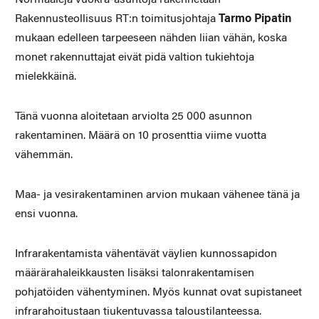
Rakennusteollisuus RT:n toimitusjohtaja
Tarmo Pipatin
mukaan edelleen tarpeeseen nähden liian vähän, koska
monet rakennuttajat eivät pidä valtion tukiehtoja
mielekkäinä.
Tänä vuonna aloitetaan arviolta 25 000 asunnon
rakentaminen. Määrä on 10 prosenttia viime vuotta
vähemmän.
Maa- ja vesirakentaminen arvion mukaan vähenee tänä ja
ensi vuonna.
Infrarakentamista vähentävät väylien kunnossapidon
määrärahaleikkausten lisäksi talonrakentamisen
pohjatöiden vähentyminen. Myös kunnat ovat supistaneet
infrarahoitustaan tiukentuvassa taloustilanteessa.