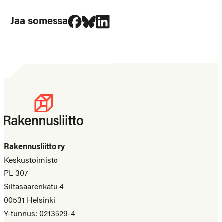
Jaa Facebookissa
Jaa Blueskyssa
Jaa LinkedIn:ssä
Jaa somessa
Rakennusliitto ry
Keskustoimisto
PL 307
Siltasaarenkatu 4
00531 Helsinki
Y-tunnus: 0213629-4