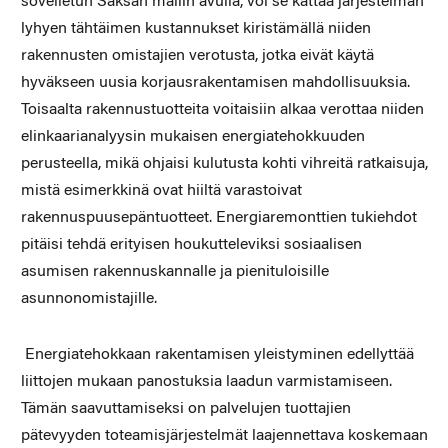
sovelletun Saksan mallin avulla, voi se kattaa järjestelmän
lyhyen tähtäimen kustannukset kiristämällä niiden
rakennusten omistajien verotusta, jotka eivät käytä
hyväkseen uusia korjausrakentamisen mahdollisuuksia.
Toisaalta rakennustuotteita voitaisiin alkaa verottaa niiden
elinkaarianalyysin mukaisen energiatehokkuuden
perusteella, mikä ohjaisi kulutusta kohti vihreitä ratkaisuja,
mistä esimerkkinä ovat hiiltä varastoivat
rakennuspuusepäntuotteet. Energiaremonttien tukiehdot
pitäisi tehdä erityisen houkutteleviksi sosiaalisen
asumisen rakennuskannalle ja pienituloisille
asunnonomistajille.
Energiatehokkaan rakentamisen yleistyminen edellyttää
liittojen mukaan panostuksia laadun varmistamiseen.
Tämän saavuttamiseksi on palvelujen tuottajien
pätevyyden toteamisjärjestelmät laajennettava koskemaan