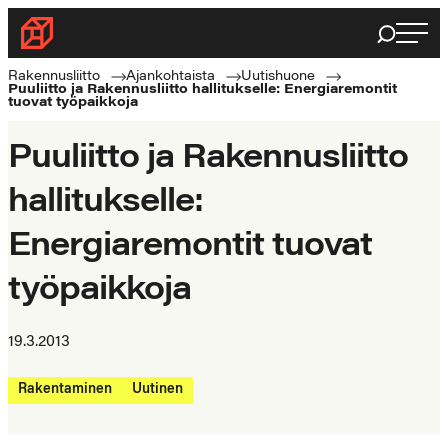
Siirry
Haku
Rakennusliitto
suoraan
Rakennusalan
sisältöön
Rakennusliitto
Ajankohtaista
Uutishuone
Puuliitto ja Rakennusliitto hallitukselle: Energiaremontit
ammattilaisten
tuovat työpaikkoja
puolella
Puuliitto ja Rakennusliitto
hallitukselle:
Energiaremontit tuovat
työpaikkoja
19.3.2013
Rakentaminen
Uutinen