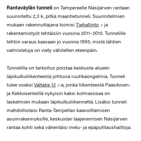
Rantaväylän tunneli
on Tampereelle Näsijärven rantaan
suunniteltu 2,3 k, pitkä maantietunneli. Suunnitelmien
mukaan rakennuttajana toimisi
Tiehallinto
ja
rakentamistyöt tehtäisiin vuosina 2011–2015. Tunnelille
tehtiin varaus kaavaan jo vuonna 1995, mistä lähtien
valmisteluja on viety vähitellen eteenpäin.
Tunnelilla on tarkoitus poistaa keskusta-alueen
läpikulkuliikenteestä johtuvia ruuhkaongelmia. Tunneli
tulee osaksi
Valtatie 12
:a, jonka liikenteestä Paasikiven-
ja Kekkosenteillä nykyisin kaksi kolmasosaa on
laskelmien mukaan läpikulkuliikennettä. Lisäksi tunneli
mahdollistaisi Ranta-Tampellan kaavoittamisen
asuinrakennuksille, keskustan laajenemisen Näsijärven
rantaa kohti sekä vähentäisi melu- ja epäpuhtaushaittoja.