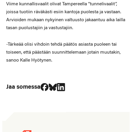
Viime kunnallisvaalit olivat Tampereella ”tunnelivaalit”,
joissa tuotiin räväkästi esiin kantoja puolesta ja vastaan.
Arvioiden mukaan nykyinen valtuusto jakaantuu aika lailla
tasan puolustajiin ja vastustajiin.
-Tärkeää olisi vihdoin tehdä päätös asiasta puoleen tai
toiseen, että päästään suunnittelemaan jotain muutakin,
sanoo Kalle Hyötynen.
Jaa Facebookissa
Jaa Blueskyssa
Jaa LinkedIn:ssä
Jaa somessa