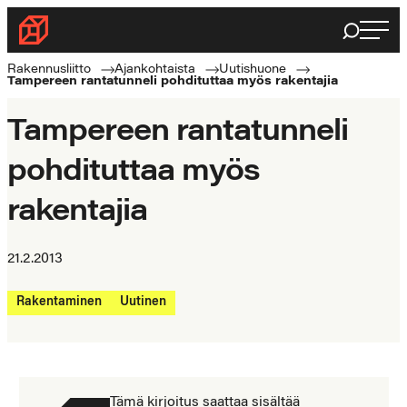
Siirry
Haku
Rakennusliitto
suoraan
Rakennusalan
sisältöön
Rakennusliitto
Ajankohtaista
Uutishuone
Tampereen rantatunneli pohdituttaa myös rakentajia
ammattilaisten
puolella
Tampereen rantatunneli
pohdituttaa myös
rakentajia
21.2.2013
Rakentaminen
Uutinen
Tämä kirjoitus saattaa sisältää