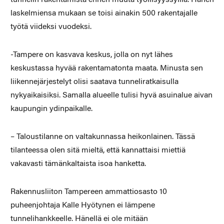
laskelmiensa mukaan se toisi ainakin 500 rakentajalle
työtä viideksi vuodeksi.
-Tampere on kasvava keskus, jolla on nyt lähes
keskustassa hyvää rakentamatonta maata. Minusta sen
liikennejärjestelyt olisi saatava tunneliratkaisulla
nykyaikaisiksi. Samalla alueelle tulisi hyvä asuinalue aivan
kaupungin ydinpaikalle.
– Taloustilanne on valtakunnassa heikonlainen. Tässä
tilanteessa olen sitä mieltä, että kannattaisi miettiä
vakavasti tämänkaltaista isoa hanketta.
Rakennusliiton Tampereen ammattiosasto 10
puheenjohtaja Kalle Hyötynen ei lämpene
tunnelihankkeelle. Hänellä ei ole mitään