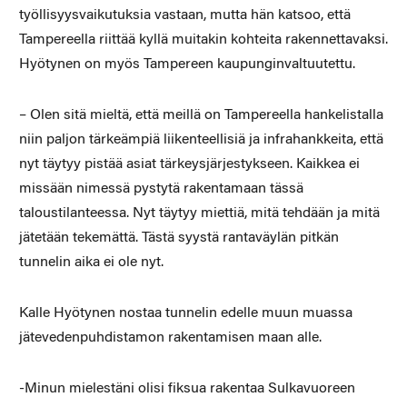
työllisyysvaikutuksia vastaan, mutta hän katsoo, että
Tampereella riittää kyllä muitakin kohteita rakennettavaksi.
Hyötynen on myös Tampereen kaupunginvaltuutettu.
– Olen sitä mieltä, että meillä on Tampereella hankelistalla
niin paljon tärkeämpiä liikenteellisiä ja infrahankkeita, että
nyt täytyy pistää asiat tärkeysjärjestykseen. Kaikkea ei
missään nimessä pystytä rakentamaan tässä
taloustilanteessa. Nyt täytyy miettiä, mitä tehdään ja mitä
jätetään tekemättä. Tästä syystä rantaväylän pitkän
tunnelin aika ei ole nyt.
Kalle Hyötynen nostaa tunnelin edelle muun muassa
jätevedenpuhdistamon rakentamisen maan alle.
-Minun mielestäni olisi fiksua rakentaa Sulkavuoreen