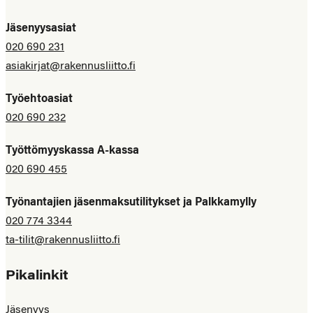
Jäsenyysasiat
020 690 231
asiakirjat@rakennusliitto.fi
Työehtoasiat
020 690 232
Työttömyyskassa A-kassa
020 690 455
Työnantajien jäsenmaksutilitykset ja Palkkamylly
020 774 3344
ta-tilit@rakennusliitto.fi
Pikalinkit
Jäsenyys