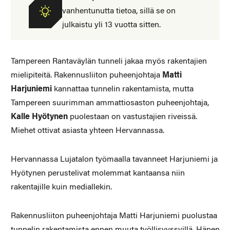
vanhentunutta tietoa, sillä se on
julkaistu yli 13 vuotta sitten.
Tampereen Rantaväylän tunneli jakaa myös rakentajien
mielipiteitä. Rakennusliiton puheenjohtaja
Matti
Harjuniemi
kannattaa tunnelin rakentamista, mutta
Tampereen suurimman ammattiosaston puheenjohtaja,
Kalle Hyötynen
puolestaan on vastustajien riveissä.
Miehet ottivat asiasta yhteen Hervannassa.
Hervannassa Lujatalon työmaalla tavanneet Harjuniemi ja
Hyötynen perustelivat molemmat kantaansa niin
rakentajille kuin mediallekin.
Rakennusliiton puheenjohtaja Matti Harjuniemi puolustaa
tunnelin rakentamista ennen muuta työllisyyssyillä. Hänen