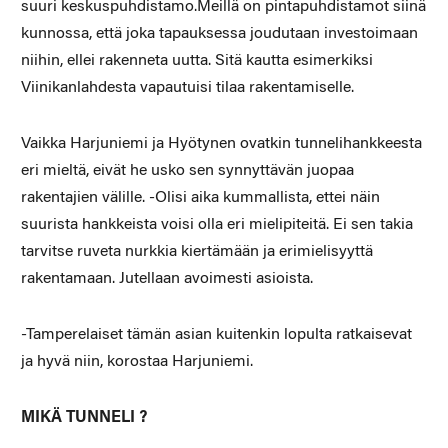
suuri keskuspuhdistamo.Meillä on pintapuhdistamot siinä
kunnossa, että joka tapauksessa joudutaan investoimaan
niihin, ellei rakenneta uutta. Sitä kautta esimerkiksi
Viinikanlahdesta vapautuisi tilaa rakentamiselle.
Vaikka Harjuniemi ja Hyötynen ovatkin tunnelihankkeesta
eri mieltä, eivät he usko sen synnyttävän juopaa
rakentajien välille. -Olisi aika kummallista, ettei näin
suurista hankkeista voisi olla eri mielipiteitä. Ei sen takia
tarvitse ruveta nurkkia kiertämään ja erimielisyyttä
rakentamaan. Jutellaan avoimesti asioista.
-Tamperelaiset tämän asian kuitenkin lopulta ratkaisevat
ja hyvä niin, korostaa Harjuniemi.
MIKÄ TUNNELI ?